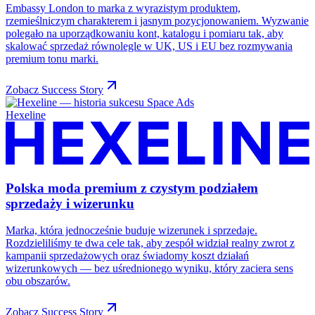
Embassy London to marka z wyrazistym produktem,
rzemieślniczym charakterem i jasnym pozycjonowaniem. Wyzwanie
polegało na uporządkowaniu kont, katalogu i pomiaru tak, aby
skalować sprzedaż równolegle w UK, US i EU bez rozmywania
premium tonu marki.
Zobacz Success Story
Hexeline
Polska moda premium z czystym podziałem
sprzedaży i wizerunku
Marka, która jednocześnie buduje wizerunek i sprzedaje.
Rozdzieliliśmy te dwa cele tak, aby zespół widział realny zwrot z
kampanii sprzedażowych oraz świadomy koszt działań
wizerunkowych — bez uśrednionego wyniku, który zaciera sens
obu obszarów.
Zobacz Success Story