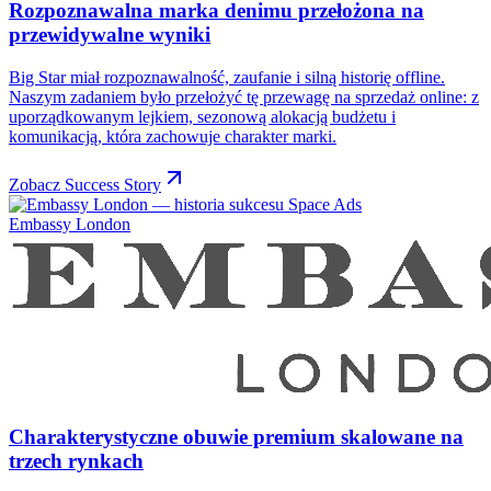
Rozpoznawalna marka denimu przełożona na
przewidywalne wyniki
Big Star miał rozpoznawalność, zaufanie i silną historię offline.
Naszym zadaniem było przełożyć tę przewagę na sprzedaż online: z
uporządkowanym lejkiem, sezonową alokacją budżetu i
komunikacją, która zachowuje charakter marki.
Zobacz Success Story
Embassy London
Charakterystyczne obuwie premium skalowane na
trzech rynkach