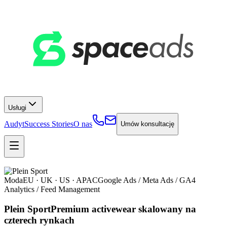
Usługi
Audyt
Success Stories
O nas
Umów konsultację
Moda
EU · UK · US · APAC
Google Ads / Meta Ads / GA4
Analytics / Feed Management
Plein Sport
Premium activewear skalowany na
czterech rynkach