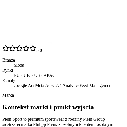
5.0
Branża
Moda
Rynki
EU · UK · US · APAC
Kanały
Google Ads
Meta Ads
GA4 Analytics
Feed Management
Marka
Kontekst marki i punkt wyjścia
Plein Sport to premium sportswear z rodziny Plein Group —
siostrzana marka Philipp Plein, z osobnym klientem, osobnym