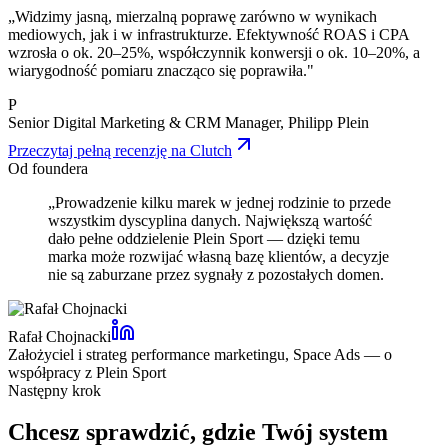
„Widzimy jasną, mierzalną poprawę zarówno w wynikach
mediowych, jak i w infrastrukturze. Efektywność ROAS i CPA
wzrosła o ok. 20–25%, współczynnik konwersji o ok. 10–20%, a
wiarygodność pomiaru znacząco się poprawiła."
P
Senior Digital Marketing & CRM Manager, Philipp Plein
Przeczytaj pełną recenzję na Clutch
Od foundera
„
Prowadzenie kilku marek w jednej rodzinie to przede
wszystkim dyscyplina danych. Największą wartość
dało pełne oddzielenie Plein Sport — dzięki temu
marka może rozwijać własną bazę klientów, a decyzje
nie są zaburzane przez sygnały z pozostałych domen.
Rafał Chojnacki
Założyciel i strateg performance marketingu, Space Ads — o
współpracy z Plein Sport
Następny krok
Chcesz sprawdzić, gdzie Twój system