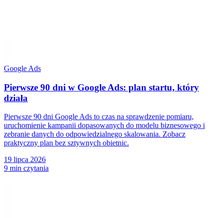
Google Ads
Pierwsze 90 dni w Google Ads: plan startu, który
działa
Pierwsze 90 dni Google Ads to czas na sprawdzenie pomiaru,
uruchomienie kampanii dopasowanych do modelu biznesowego i
zebranie danych do odpowiedzialnego skalowania. Zobacz
praktyczny plan bez sztywnych obietnic.
19 lipca 2026
9 min czytania