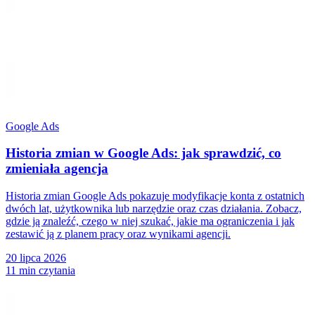
Google Ads
Historia zmian w Google Ads: jak sprawdzić, co
zmieniała agencja
Historia zmian Google Ads pokazuje modyfikacje konta z ostatnich
dwóch lat, użytkownika lub narzędzie oraz czas działania. Zobacz,
gdzie ją znaleźć, czego w niej szukać, jakie ma ograniczenia i jak
zestawić ją z planem pracy oraz wynikami agencji.
20 lipca 2026
11 min czytania