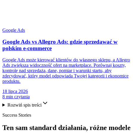
Google Ads
Google Ads vs Allegro Ads: gdzie sprzedawać w
polskim e-commerce
Google Ads może kierować klientów do własnego sklepu, a Allegro
Ads zwiększa widoczność ofert na marketplace. Porównaj koszty,
kontrolę nad sprzedażą, dane, pomiar i warunki startu, aby
zdecydować, który model odpowiada Twojej kategorii i ekonomice
produktu.
18 lipca 2026
8 min czytania
Rozwiń spis treści
Success Stories
Ten sam
standard działania
, różne modele