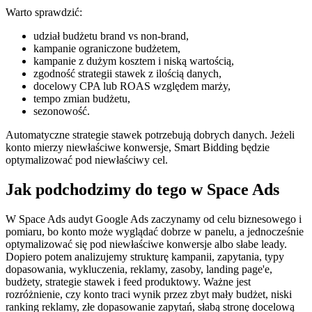
Warto sprawdzić:
udział budżetu brand vs non-brand,
kampanie ograniczone budżetem,
kampanie z dużym kosztem i niską wartością,
zgodność strategii stawek z ilością danych,
docelowy CPA lub ROAS względem marży,
tempo zmian budżetu,
sezonowość.
Automatyczne strategie stawek potrzebują dobrych danych. Jeżeli
konto mierzy niewłaściwe konwersje, Smart Bidding będzie
optymalizować pod niewłaściwy cel.
Jak podchodzimy do tego w Space Ads
W Space Ads audyt Google Ads zaczynamy od celu biznesowego i
pomiaru, bo konto może wyglądać dobrze w panelu, a jednocześnie
optymalizować się pod niewłaściwe konwersje albo słabe leady.
Dopiero potem analizujemy strukturę kampanii, zapytania, typy
dopasowania, wykluczenia, reklamy, zasoby, landing page'e,
budżety, strategie stawek i feed produktowy. Ważne jest
rozróżnienie, czy konto traci wynik przez zbyt mały budżet, niski
ranking reklamy, złe dopasowanie zapytań, słabą stronę docelową