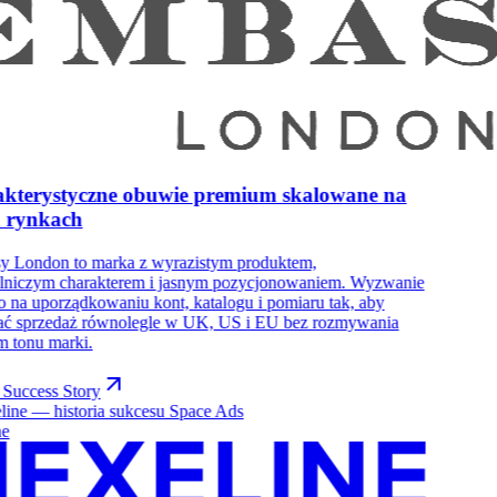
kterystyczne obuwie premium skalowane na
h rynkach
y London to marka z wyrazistym produktem,
ślniczym charakterem i jasnym pozycjonowaniem. Wyzwanie
o na uporządkowaniu kont, katalogu i pomiaru tak, aby
ać sprzedaż równolegle w UK, US i EU bez rozmywania
m tonu marki.
 Success Story
ne