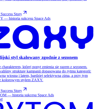
 Success Story
lijski styl skalowany zgodnie z sezonem
 charakterem, której popyt zmienia się razem z sezonem.
liśmy strukturę kampanii dopasowaną do rytmu kategorii:
wną wiosną i latem, bardziej selektywną zimą, a przy tym
 z kolorowym stylem ZAXY.
 Success Story
M