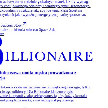
m activewear w rodzinie globalnych marek luxury wymaga
go kodu, własnego odbiorcy i własnego rytmu sezonowego.
kowaliśmy strukturę tak, aby rozwijać Plein Sport na
h rynkach jako wyraźną, energetyczną markę sportswear.
 Success Story
ire
-luksusowa moda męska prowadzona z
zją
-luksusie skala nie zaczyna się od większego zasięgu, tylko
ciwego odbiorcy. Dla Billionaire kluczowe było
enie kampanii z taką selektywnością, aby każdy kontakt
ał pożądanie marki, a nie rozmywał jej pozycję.