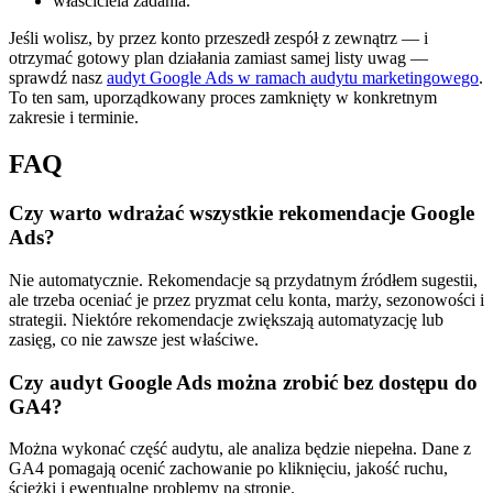
właściciela zadania.
Jeśli wolisz, by przez konto przeszedł zespół z zewnątrz — i
otrzymać gotowy plan działania zamiast samej listy uwag —
sprawdź nasz
audyt Google Ads w ramach audytu marketingowego
.
To ten sam, uporządkowany proces zamknięty w konkretnym
zakresie i terminie.
FAQ
Czy warto wdrażać wszystkie rekomendacje Google
Ads?
Nie automatycznie. Rekomendacje są przydatnym źródłem sugestii,
ale trzeba oceniać je przez pryzmat celu konta, marży, sezonowości i
strategii. Niektóre rekomendacje zwiększają automatyzację lub
zasięg, co nie zawsze jest właściwe.
Czy audyt Google Ads można zrobić bez dostępu do
GA4?
Można wykonać część audytu, ale analiza będzie niepełna. Dane z
GA4 pomagają ocenić zachowanie po kliknięciu, jakość ruchu,
ścieżki i ewentualne problemy na stronie.