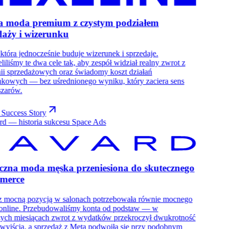
a moda premium z czystym podziałem
daży i wizerunku
która jednocześnie buduje wizerunek i sprzedaje.
liliśmy te dwa cele tak, aby zespół widział realny zwrot z
i sprzedażowych oraz świadomy koszt działań
nkowych — bez uśrednionego wyniku, który zaciera sens
szarów.
 Success Story
czna moda męska przeniesiona do skutecznego
merce
z mocną pozycją w salonach potrzebowała równie mocnego
 online. Przebudowaliśmy konta od podstaw — w
zych miesiącach zwrot z wydatków przekroczył dwukrotność
wyjścia, a sprzedaż z Meta podwoiła się przy podobnym