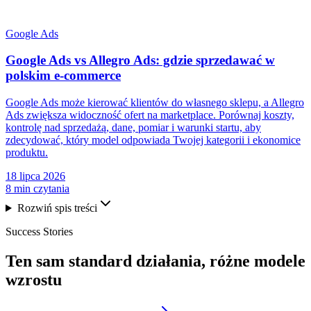
Google Ads
Google Ads vs Allegro Ads: gdzie sprzedawać w
polskim e-commerce
Google Ads może kierować klientów do własnego sklepu, a Allegro
Ads zwiększa widoczność ofert na marketplace. Porównaj koszty,
kontrolę nad sprzedażą, dane, pomiar i warunki startu, aby
zdecydować, który model odpowiada Twojej kategorii i ekonomice
produktu.
18 lipca 2026
8 min czytania
Rozwiń spis treści
Success Stories
Ten sam
standard działania
, różne modele
wzrostu