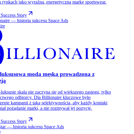
h rynkach jako wyraźną, energetyczną markę sportswear.
Success Story
ire
-luksusowa moda męska prowadzona z
zją
-luksusie skala nie zaczyna się od większego zasięgu, tylko
ciwego odbiorcy. Dla Billionaire kluczowe było
enie kampanii z taką selektywnością, aby każdy kontakt
ał pożądanie marki, a nie rozmywał jej pozycję.
Success Story
r