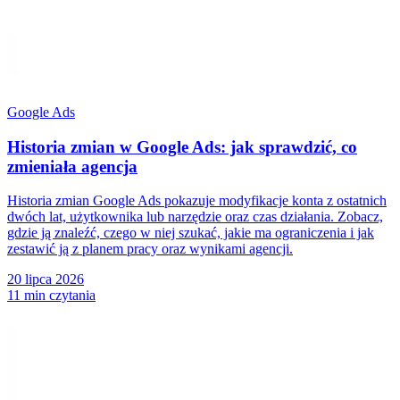
Google Ads
Historia zmian w Google Ads: jak sprawdzić, co
zmieniała agencja
Historia zmian Google Ads pokazuje modyfikacje konta z ostatnich
dwóch lat, użytkownika lub narzędzie oraz czas działania. Zobacz,
gdzie ją znaleźć, czego w niej szukać, jakie ma ograniczenia i jak
zestawić ją z planem pracy oraz wynikami agencji.
20 lipca 2026
11 min czytania