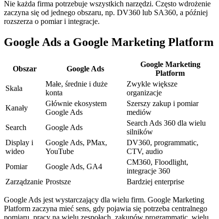
Nie każda firma potrzebuje wszystkich narzędzi. Często wdrożenie
zaczyna się od jednego obszaru, np. DV360 lub SA360, a później
rozszerza o pomiar i integracje.
Google Ads a Google Marketing Platform
Google Marketing
Obszar
Google Ads
Platform
Małe, średnie i duże
Zwykle większe
Skala
konta
organizacje
Głównie ekosystem
Szerszy zakup i pomiar
Kanały
Google Ads
mediów
Search Ads 360 dla wielu
Search
Google Ads
silników
Display i
Google Ads, PMax,
DV360, programmatic,
wideo
YouTube
CTV, audio
CM360, Floodlight,
Pomiar
Google Ads, GA4
integracje 360
Zarządzanie
Prostsze
Bardziej enterprise
Google Ads jest wystarczający dla wielu firm. Google Marketing
Platform zaczyna mieć sens, gdy pojawia się potrzeba centralnego
pomiaru, pracy na wielu zespołach, zakupów programmatic, wielu