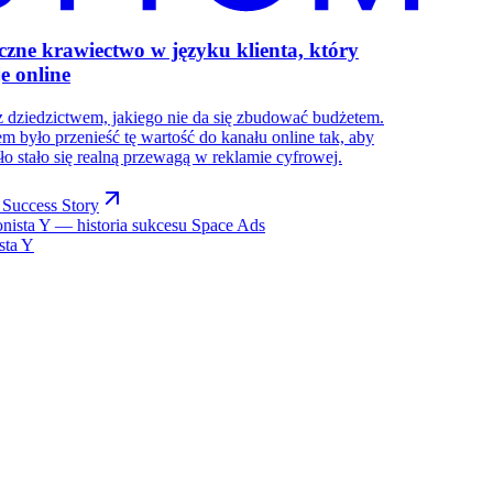
czne krawiectwo w języku klienta, który
e online
 dziedzictwem, jakiego nie da się zbudować budżetem.
m było przenieść tę wartość do kanału online tak, aby
ło stało się realną przewagą w reklamie cyfrowej.
Success Story
ista Y