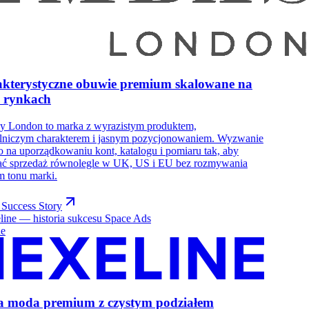
kterystyczne obuwie premium skalowane na
h rynkach
y London to marka z wyrazistym produktem,
ślniczym charakterem i jasnym pozycjonowaniem. Wyzwanie
o na uporządkowaniu kont, katalogu i pomiaru tak, aby
ać sprzedaż równolegle w UK, US i EU bez rozmywania
 tonu marki.
Success Story
ne
a moda premium z czystym podziałem