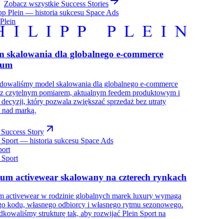
Zobacz wszystkie Success Stories
 Plein
m skalowania dla globalnego e-commerce
ium
dowaliśmy model skalowania dla globalnego e-commerce
 z czytelnym pomiarem, aktualnym feedem produktowym i
decyzji, który pozwala zwiększać sprzedaż bez utraty
i nad marką.
Success Story
port
um activewear skalowany na czterech rynkach
 activewear w rodzinie globalnych marek luxury wymaga
o kodu, własnego odbiorcy i własnego rytmu sezonowego.
kowaliśmy strukturę tak, aby rozwijać Plein Sport na