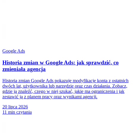
Google Ads
Historia zmian w Google Ads: jak sprawdzić, co
zmieniała agencja
Historia zmian Google Ads pokazuje modyfikacje konta z ostatnich
dwóch lat, użytkownika lub narzędzie oraz czas działania. Zobacz,
gdzie ją znaleźć, czego w niej szukać, jakie ma ograniczenia i jak
zestawić ją z planem pracy oraz wynikami agencji.
20 lipca 2026
11 min czytania