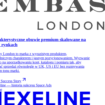
kterystyczne obuwie premium skalowane na
h rynkach
y London to marka z wyrazistym produktem,
ślniczym charakterem i jasnym pozycjonowaniem. Wyzwanie
o na uporządkowaniu kont, katalogu i pomiaru tak, aby
ać sprzedaż równolegle w UK, US i EU bez rozmywania
m tonu marki.
 Success Story
ne