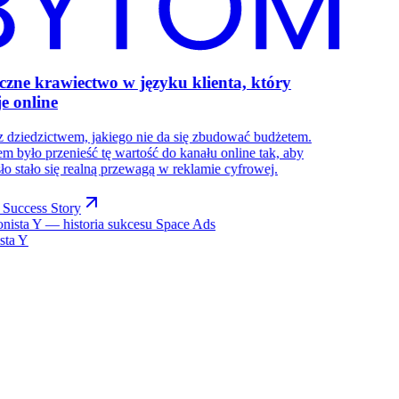
czne krawiectwo w języku klienta, który
e online
 dziedzictwem, jakiego nie da się zbudować budżetem.
m było przenieść tę wartość do kanału online tak, aby
ło stało się realną przewagą w reklamie cyfrowej.
 Success Story
ista Y