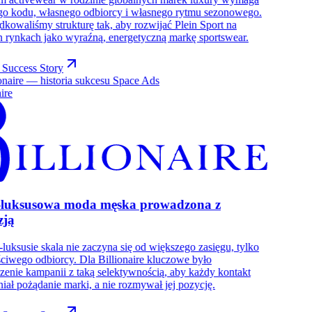
go kodu, własnego odbiorcy i własnego rytmu sezonowego.
kowaliśmy strukturę tak, aby rozwijać Plein Sport na
h rynkach jako wyraźną, energetyczną markę sportswear.
 Success Story
ire
-luksusowa moda męska prowadzona z
zją
-luksusie skala nie zaczyna się od większego zasięgu, tylko
ciwego odbiorcy. Dla Billionaire kluczowe było
enie kampanii z taką selektywnością, aby każdy kontakt
ał pożądanie marki, a nie rozmywał jej pozycję.