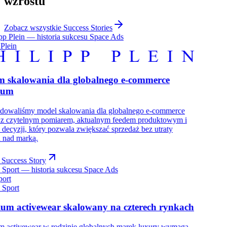
wzrostu
Zobacz wszystkie Success Stories
 Plein
m skalowania dla globalnego e-commerce
ium
udowaliśmy model skalowania dla globalnego e-commerce
: z czytelnym pomiarem, aktualnym feedem produktowym i
decyzji, który pozwala zwiększać sprzedaż bez utraty
i nad marką.
 Success Story
port
um activewear skalowany na czterech rynkach
m activewear w rodzinie globalnych marek luxury wymaga