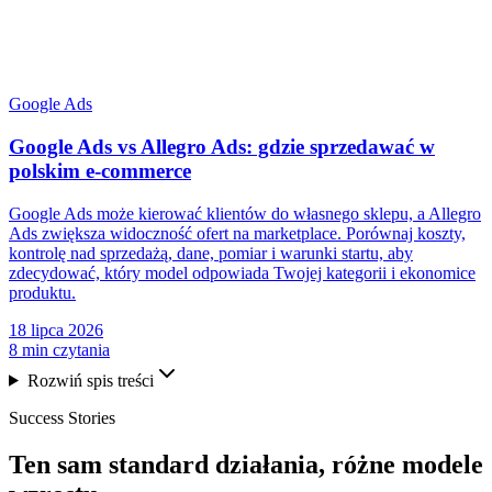
Google Ads
Google Ads vs Allegro Ads: gdzie sprzedawać w
polskim e-commerce
Google Ads może kierować klientów do własnego sklepu, a Allegro
Ads zwiększa widoczność ofert na marketplace. Porównaj koszty,
kontrolę nad sprzedażą, dane, pomiar i warunki startu, aby
zdecydować, który model odpowiada Twojej kategorii i ekonomice
produktu.
18 lipca 2026
8 min czytania
Rozwiń spis treści
Success Stories
Ten sam
standard działania
, różne modele