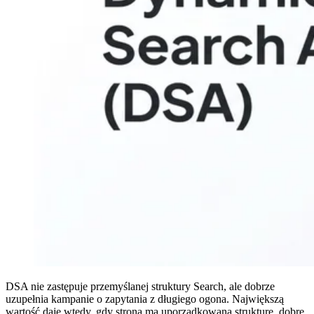
DSA nie zastępuje przemyślanej struktury Search, ale dobrze
uzupełnia kampanie o zapytania z długiego ogona. Największą
wartość daje wtedy, gdy strona ma uporządkowaną strukturę, dobre