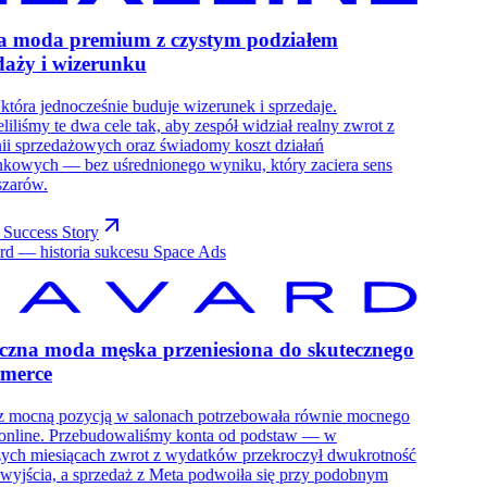
a moda premium z czystym podziałem
daży i wizerunku
która jednocześnie buduje wizerunek i sprzedaje.
liliśmy te dwa cele tak, aby zespół widział realny zwrot z
ii sprzedażowych oraz świadomy koszt działań
nkowych — bez uśrednionego wyniku, który zaciera sens
szarów.
 Success Story
czna moda męska przeniesiona do skutecznego
merce
z mocną pozycją w salonach potrzebowała równie mocnego
 online. Przebudowaliśmy konta od podstaw — w
zych miesiącach zwrot z wydatków przekroczył dwukrotność
wyjścia, a sprzedaż z Meta podwoiła się przy podobnym