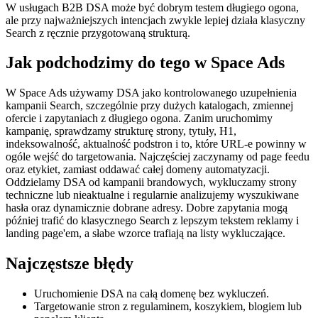
W usługach B2B DSA może być dobrym testem długiego ogona,
ale przy najważniejszych intencjach zwykle lepiej działa klasyczny
Search z ręcznie przygotowaną strukturą.
Jak podchodzimy do tego w Space Ads
W Space Ads używamy DSA jako kontrolowanego uzupełnienia
kampanii Search, szczególnie przy dużych katalogach, zmiennej
ofercie i zapytaniach z długiego ogona. Zanim uruchomimy
kampanię, sprawdzamy strukturę strony, tytuły, H1,
indeksowalność, aktualność podstron i to, które URL-e powinny w
ogóle wejść do targetowania. Najczęściej zaczynamy od page feedu
oraz etykiet, zamiast oddawać całej domeny automatyzacji.
Oddzielamy DSA od kampanii brandowych, wykluczamy strony
techniczne lub nieaktualne i regularnie analizujemy wyszukiwane
hasła oraz dynamicznie dobrane adresy. Dobre zapytania mogą
później trafić do klasycznego Search z lepszym tekstem reklamy i
landing page'em, a słabe wzorce trafiają na listy wykluczające.
Najczęstsze błędy
Uruchomienie DSA na całą domenę bez wykluczeń.
Targetowanie stron z regulaminem, koszykiem, blogiem lub