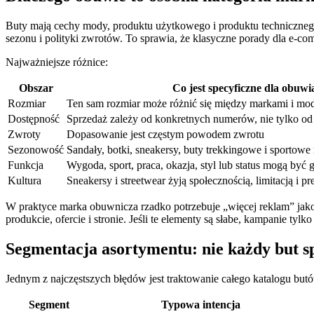
Buty mają cechy mody, produktu użytkowego i produktu technicznego. 
sezonu i polityki zwrotów. To sprawia, że klasyczne porady dla e-c
Najważniejsze różnice:
Obszar
Co jest specyficzne dla obuwi
Rozmiar
Ten sam rozmiar może różnić się między markami i mo
Dostępność
Sprzedaż zależy od konkretnych numerów, nie tylko o
Zwroty
Dopasowanie jest częstym powodem zwrotu
Sezonowość
Sandały, botki, sneakersy, buty trekkingowe i sportowe
Funkcja
Wygoda, sport, praca, okazja, styl lub status mogą b
Kultura
Sneakersy i streetwear żyją społecznością, limitacją i p
W praktyce marka obuwnicza rzadko potrzebuje „więcej reklam” jako
produkcie, ofercie i stronie. Jeśli te elementy są słabe, kampanie tyl
Segmentacja asortymentu: nie każdy but sp
Jednym z najczęstszych błędów jest traktowanie całego katalogu butó
Segment
Typowa intencja