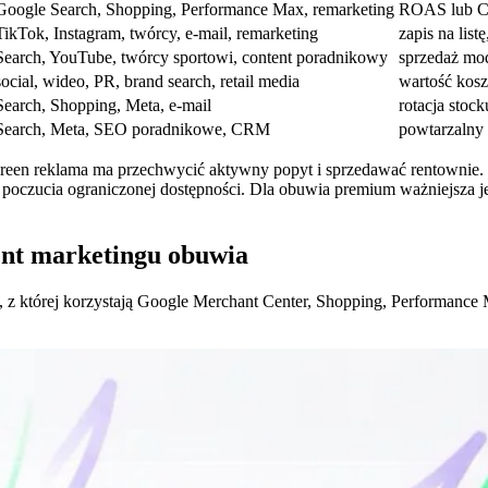
Google Search, Shopping, Performance Max, remarketing
ROAS lub C
TikTok, Instagram, twórcy, e-mail, remarketing
zapis na list
Search, YouTube, twórcy sportowi, content poradnikowy
sprzedaż mod
social, wideo, PR, brand search, retail media
wartość kosz
Search, Shopping, Meta, e-mail
rotacja stoc
Search, Meta, SEO poradnikowe, CRM
powtarzalny 
rgreen reklama ma przechwycić aktywny popyt i sprzedawać rentownie.
 poczucia ograniczonej dostępności. Dla obuwia premium ważniejsza j
nt marketingu obuwia
a, z której korzystają Google Merchant Center, Shopping, Performanc