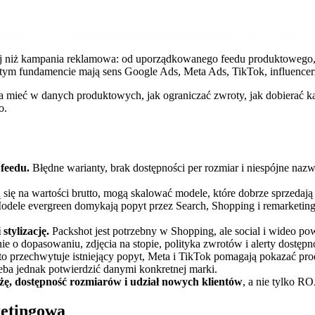
ej niż kampania reklamowa: od uporządkowanego feedu produktowego, s
 tym fundamencie mają sens Google Ads, Meta Ads, TikTok, influencer
zeba mieć w danych produktowych, jak ograniczać zwroty, jak dobierać
o.
feedu.
Błędne warianty, brak dostępności per rozmiar i niespójne naz
się na wartości brutto, mogą skalować modele, które dobrze sprzedają s
dele evergreen domykają popyt przez Search, Shopping i remarketing;
tylizację.
Packshot jest potrzebny w Shopping, ale social i wideo po
ie o dopasowaniu, zdjęcia na stopie, polityka zwrotów i alerty dostęp
o przechwytuje istniejący popyt, Meta i TikTok pomagają pokazać pro
zeba jednak potwierdzić danymi konkretnej marki.
żę, dostępność rozmiarów i udział nowych klientów
, a nie tylko RO
ketingowa