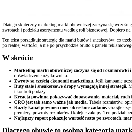
Dlatego skuteczny marketing marki obuwniczej zaczyna się wcześni
zwrotach i podziału asortymentu według roli biznesowej. Dopiero na
Ten tekst porządkuje strategię dla marki butów i sneakersów: co tr
po realnej wartości, a nie po przychodzie brutto z panelu reklamoweg
W skrócie
Marketing marki obuwniczej zaczyna się od rozmiarówki i 
doświadczenie użytkownika.
Zwroty są częścią ekonomii marketingu.
Jeśli kampanie uczą 
Buty stałe i sneakersowe dropy wymagają innej strategii.
Mo
i kontroli podaży.
Kreacja powinna pokazywać dopasowanie, materiał, ruch i s
CRO jest tak samo ważne jak media.
Tabela rozmiarów, opin
Każdy kanał powinien mieć określone zadanie.
Google częst
premiery, powroty rozmiarów i kolejne zakupy. Ten podział tr
Najlepszy raport pokazuje wartość netto po zwrotach, mar
Dlaczego obuwie to osobna kategoria mar