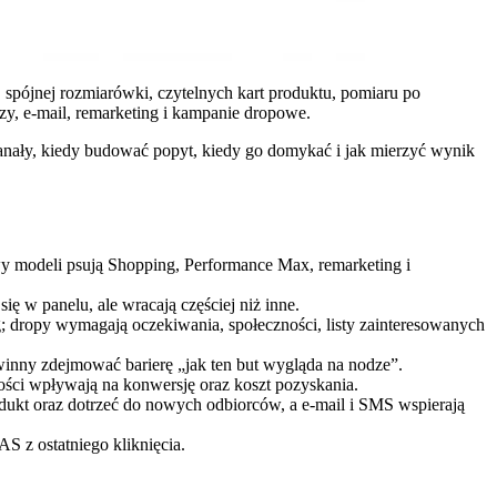
pójnej rozmiarówki, czytelnych kart produktu, pomiaru po
zy, e-mail, remarketing i kampanie dropowe.
 kanały, kiedy budować popyt, kiedy go domykać i jak mierzyć wynik
wy modeli psują Shopping, Performance Max, remarketing i
ię w panelu, ale wracają częściej niż inne.
 dropy wymagają oczekiwania, społeczności, listy zainteresowanych
winny zdejmować barierę „jak ten but wygląda na nodze”.
ności wpływają na konwersję oraz koszt pozyskania.
dukt oraz dotrzeć do nowych odbiorców, a e-mail i SMS wspierają
AS z ostatniego kliknięcia.