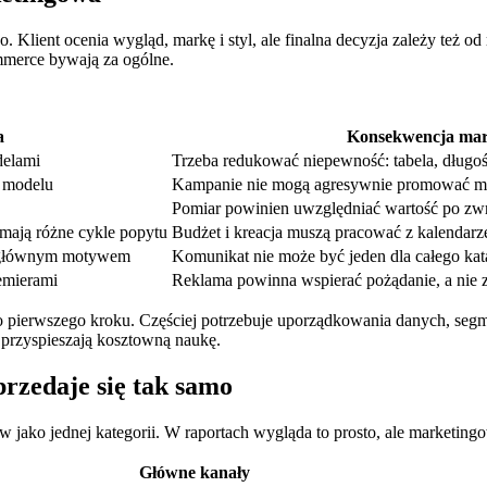
Klient ocenia wygląd, markę i styl, ale finalna decyzja zależy też od
ommerce bywają za ogólne.
a
Konsekwencja mar
delami
Trzeba redukować niepewność: tabela, długość
d modelu
Kampanie nie mogą agresywnie promować mod
Pomiar powinien uwzględniać wartość po zwro
 mają różne cykle popytu
Budżet i kreacja muszą pracować z kalendarz
yć głównym motywem
Komunikat nie może być jeden dla całego kat
remierami
Reklama powinna wspierać pożądanie, a nie 
 pierwszego kroku. Częściej potrzebuje uporządkowania danych, segm
ko przyspieszają kosztowną naukę.
rzedaje się tak samo
w jako jednej kategorii. W raportach wygląda to prosto, ale marketing
Główne kanały