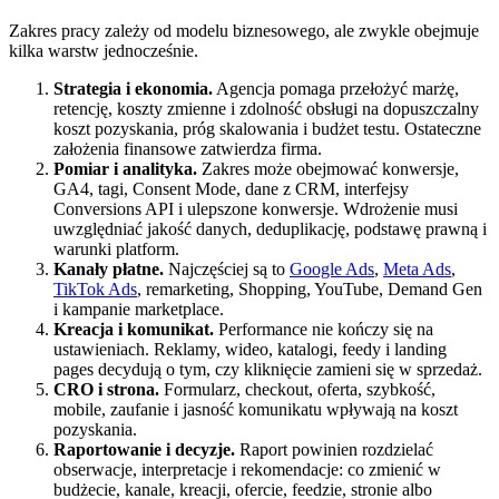
Zakres pracy zależy od modelu biznesowego, ale zwykle obejmuje
kilka warstw jednocześnie.
Strategia i ekonomia.
Agencja pomaga przełożyć marżę,
retencję, koszty zmienne i zdolność obsługi na dopuszczalny
koszt pozyskania, próg skalowania i budżet testu. Ostateczne
założenia finansowe zatwierdza firma.
Pomiar i analityka.
Zakres może obejmować konwersje,
GA4, tagi, Consent Mode, dane z CRM, interfejsy
Conversions API i ulepszone konwersje. Wdrożenie musi
uwzględniać jakość danych, deduplikację, podstawę prawną i
warunki platform.
Kanały płatne.
Najczęściej są to
Google Ads
,
Meta Ads
,
TikTok Ads
, remarketing, Shopping, YouTube, Demand Gen
i kampanie marketplace.
Kreacja i komunikat.
Performance nie kończy się na
ustawieniach. Reklamy, wideo, katalogi, feedy i landing
pages decydują o tym, czy kliknięcie zamieni się w sprzedaż.
CRO i strona.
Formularz, checkout, oferta, szybkość,
mobile, zaufanie i jasność komunikatu wpływają na koszt
pozyskania.
Raportowanie i decyzje.
Raport powinien rozdzielać
obserwacje, interpretacje i rekomendacje: co zmienić w
budżecie, kanale, kreacji, ofercie, feedzie, stronie albo