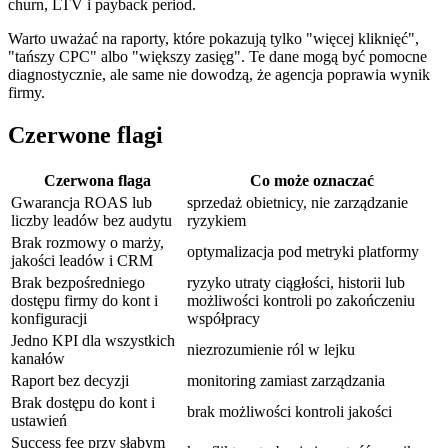
churn, LTV i payback period.
Warto uważać na raporty, które pokazują tylko "więcej kliknięć",
"tańszy CPC" albo "większy zasięg". Te dane mogą być pomocne
diagnostycznie, ale same nie dowodzą, że agencja poprawia wynik
firmy.
Czerwone flagi
Czerwona flaga
Co może oznaczać
Gwarancja ROAS lub
sprzedaż obietnicy, nie zarządzanie
liczby leadów bez audytu
ryzykiem
Brak rozmowy o marży,
optymalizacja pod metryki platformy
jakości leadów i CRM
Brak bezpośredniego
ryzyko utraty ciągłości, historii lub
dostępu firmy do kont i
możliwości kontroli po zakończeniu
konfiguracji
współpracy
Jedno KPI dla wszystkich
niezrozumienie ról w lejku
kanałów
Raport bez decyzji
monitoring zamiast zarządzania
Brak dostępu do kont i
brak możliwości kontroli jakości
ustawień
Success fee przy słabym