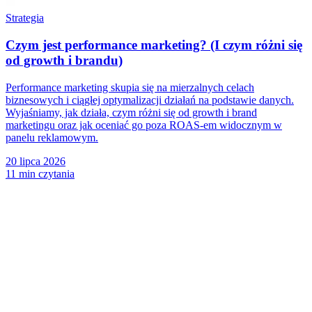
Strategia
Czym jest performance marketing? (I czym różni się
od growth i brandu)
Performance marketing skupia się na mierzalnych celach
biznesowych i ciągłej optymalizacji działań na podstawie danych.
Wyjaśniamy, jak działa, czym różni się od growth i brand
marketingu oraz jak oceniać go poza ROAS-em widocznym w
panelu reklamowym.
20 lipca 2026
11 min czytania