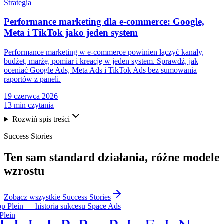
Strategia
Performance marketing dla e-commerce: Google,
Meta i TikTok jako jeden system
Performance marketing w e-commerce powinien łączyć kanały,
budżet, marżę, pomiar i kreację w jeden system. Sprawdź, jak
oceniać Google Ads, Meta Ads i TikTok Ads bez sumowania
raportów z paneli.
19 czerwca 2026
13 min czytania
Rozwiń spis treści
Success Stories
Ten sam
standard działania
, różne modele
wzrostu
Zobacz wszystkie Success Stories
Plein