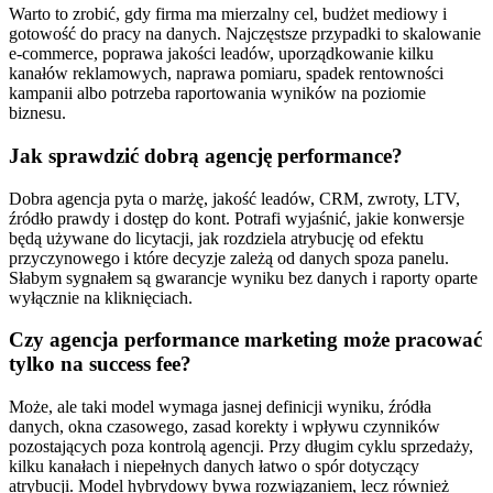
Warto to zrobić, gdy firma ma mierzalny cel, budżet mediowy i
gotowość do pracy na danych. Najczęstsze przypadki to skalowanie
e-commerce, poprawa jakości leadów, uporządkowanie kilku
kanałów reklamowych, naprawa pomiaru, spadek rentowności
kampanii albo potrzeba raportowania wyników na poziomie
biznesu.
Jak sprawdzić dobrą agencję performance?
Dobra agencja pyta o marżę, jakość leadów, CRM, zwroty, LTV,
źródło prawdy i dostęp do kont. Potrafi wyjaśnić, jakie konwersje
będą używane do licytacji, jak rozdziela atrybucję od efektu
przyczynowego i które decyzje zależą od danych spoza panelu.
Słabym sygnałem są gwarancje wyniku bez danych i raporty oparte
wyłącznie na kliknięciach.
Czy agencja performance marketing może pracować
tylko na success fee?
Może, ale taki model wymaga jasnej definicji wyniku, źródła
danych, okna czasowego, zasad korekty i wpływu czynników
pozostających poza kontrolą agencji. Przy długim cyklu sprzedaży,
kilku kanałach i niepełnych danych łatwo o spór dotyczący
atrybucji. Model hybrydowy bywa rozwiązaniem, lecz również