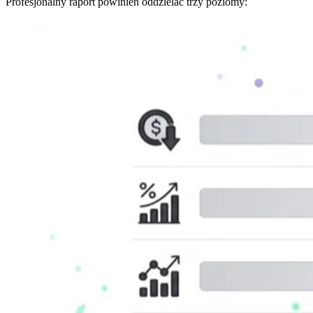
Profesjonalny raport powinien oddzielać trzy poziomy: