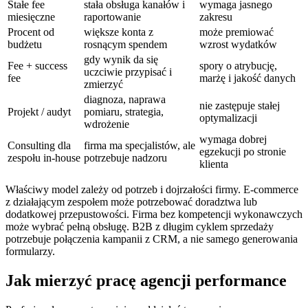
Stałe fee
stała obsługa kanałów i
wymaga jasnego
miesięczne
raportowanie
zakresu
Procent od
większe konta z
może premiować
budżetu
rosnącym spendem
wzrost wydatków
gdy wynik da się
Fee + success
spory o atrybucję,
uczciwie przypisać i
fee
marżę i jakość danych
zmierzyć
diagnoza, naprawa
nie zastępuje stałej
Projekt / audyt
pomiaru, strategia,
optymalizacji
wdrożenie
wymaga dobrej
Consulting dla
firma ma specjalistów, ale
egzekucji po stronie
zespołu in-house
potrzebuje nadzoru
klienta
Właściwy model zależy od potrzeb i dojrzałości firmy. E-commerce
z działającym zespołem może potrzebować doradztwa lub
dodatkowej przepustowości. Firma bez kompetencji wykonawczych
może wybrać pełną obsługę. B2B z długim cyklem sprzedaży
potrzebuje połączenia kampanii z CRM, a nie samego generowania
formularzy.
Jak mierzyć pracę agencji performance