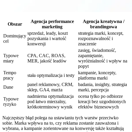
Agencja performance
Agencja kreatywna /
Obszar
marketing
brandingowa
sprzedaż, leady, koszt
strategia marki, koncept,
Dominujący
pozyskania i wartość
rozpoznawalność i
cel
konwersji
znaczenie
zasięg, świadomość,
Typowe
CPA, CAC, ROAS,
zapamiętanie,
miary
MER, jakość leadów
wyróżnialność i wpływ na
popyt
Tempo
kampanie, koncepty,
stała optymalizacja i testy
pracy
platforma marki
panel reklamowy, CRM,
badania, insighty, strategia
Dane
sklep, GA4, marża
marki, percepcja
nadmierna optymalizacja
ocena tylko po odbiorze
Typowe
pod łatwo mierzalny,
kreacji bez uzgodnionych
ryzyko
krótkoterminowy wynik
efektów biznesowych
Najczęstszy błąd polega na ustawianiu tych warstw przeciwko
sobie. Marka wpływa na to, czy reklama zostanie zauważona i
wybrana, a kampanie zorientowane na konwersję także kształtują