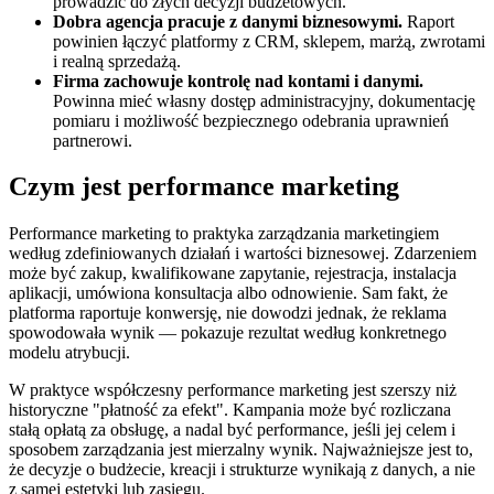
prowadzić do złych decyzji budżetowych.
Dobra agencja pracuje z danymi biznesowymi.
Raport
powinien łączyć platformy z CRM, sklepem, marżą, zwrotami
i realną sprzedażą.
Firma zachowuje kontrolę nad kontami i danymi.
Powinna mieć własny dostęp administracyjny, dokumentację
pomiaru i możliwość bezpiecznego odebrania uprawnień
partnerowi.
Czym jest performance marketing
Performance marketing to praktyka zarządzania marketingiem
według zdefiniowanych działań i wartości biznesowej. Zdarzeniem
może być zakup, kwalifikowane zapytanie, rejestracja, instalacja
aplikacji, umówiona konsultacja albo odnowienie. Sam fakt, że
platforma raportuje konwersję, nie dowodzi jednak, że reklama
spowodowała wynik — pokazuje rezultat według konkretnego
modelu atrybucji.
W praktyce współczesny performance marketing jest szerszy niż
historyczne "płatność za efekt". Kampania może być rozliczana
stałą opłatą za obsługę, a nadal być performance, jeśli jej celem i
sposobem zarządzania jest mierzalny wynik. Najważniejsze jest to,
że decyzje o budżecie, kreacji i strukturze wynikają z danych, a nie
z samej estetyki lub zasięgu.