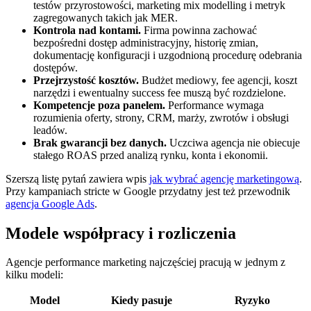
testów przyrostowości, marketing mix modelling i metryk
zagregowanych takich jak MER.
Kontrola nad kontami.
Firma powinna zachować
bezpośredni dostęp administracyjny, historię zmian,
dokumentację konfiguracji i uzgodnioną procedurę odebrania
dostępów.
Przejrzystość kosztów.
Budżet mediowy, fee agencji, koszt
narzędzi i ewentualny success fee muszą być rozdzielone.
Kompetencje poza panelem.
Performance wymaga
rozumienia oferty, strony, CRM, marży, zwrotów i obsługi
leadów.
Brak gwarancji bez danych.
Uczciwa agencja nie obiecuje
stałego ROAS przed analizą rynku, konta i ekonomii.
Szerszą listę pytań zawiera wpis
jak wybrać agencję marketingową
.
Przy kampaniach stricte w Google przydatny jest też przewodnik
agencja Google Ads
.
Modele współpracy i rozliczenia
Agencje performance marketing najczęściej pracują w jednym z
kilku modeli:
Model
Kiedy pasuje
Ryzyko