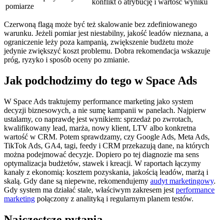
konflikt o atrybucję i wartość wyniku
pomiarze
Czerwoną flagą może być też skalowanie bez zdefiniowanego
warunku. Jeżeli pomiar jest niestabilny, jakość leadów nieznana, a
ograniczenie leży poza kampanią, zwiększenie budżetu może
jedynie zwiększyć koszt problemu. Dobra rekomendacja wskazuje
próg, ryzyko i sposób oceny po zmianie.
Jak podchodzimy do tego w Space Ads
W Space Ads traktujemy performance marketing jako system
decyzji biznesowych, a nie sumę kampanii w panelach. Najpierw
ustalamy, co naprawdę jest wynikiem: sprzedaż po zwrotach,
kwalifikowany lead, marża, nowy klient, LTV albo konkretna
wartość w CRM. Potem sprawdzamy, czy Google Ads, Meta Ads,
TikTok Ads, GA4, tagi, feedy i CRM przekazują dane, na których
można podejmować decyzje. Dopiero po tej diagnozie ma sens
optymalizacja budżetów, stawek i kreacji. W raportach łączymy
kanały z ekonomią: kosztem pozyskania, jakością leadów, marżą i
skalą. Gdy dane są niepewne, rekomendujemy
audyt marketingowy
.
Gdy system ma działać stale, właściwym zakresem jest
performance
marketing
połączony z analityką i regularnym planem testów.
Najczęstsze pytania