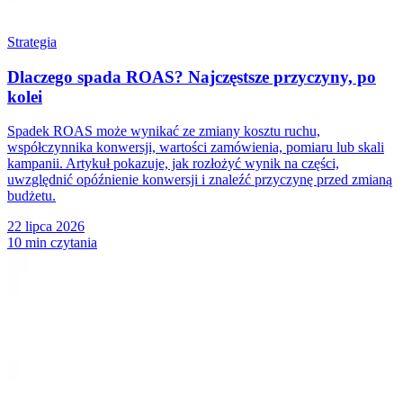
Strategia
Dlaczego spada ROAS? Najczęstsze przyczyny, po
kolei
Spadek ROAS może wynikać ze zmiany kosztu ruchu,
współczynnika konwersji, wartości zamówienia, pomiaru lub skali
kampanii. Artykuł pokazuje, jak rozłożyć wynik na części,
uwzględnić opóźnienie konwersji i znaleźć przyczynę przed zmianą
budżetu.
22 lipca 2026
10 min czytania