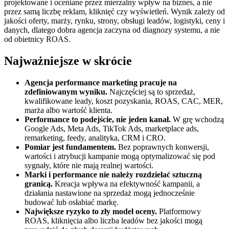
projektowane i oceniane przez mierzalny wpływ na biznes, a nie
przez samą liczbę reklam, kliknięć czy wyświetleń. Wynik zależy od
jakości oferty, marży, rynku, strony, obsługi leadów, logistyki, ceny i
danych, dlatego dobra agencja zaczyna od diagnozy systemu, a nie
od obietnicy ROAS.
Najważniejsze w skrócie
Agencja performance marketing pracuje na
zdefiniowanym wyniku.
Najczęściej są to sprzedaż,
kwalifikowane leady, koszt pozyskania, ROAS, CAC, MER,
marża albo wartość klienta.
Performance to podejście, nie jeden kanał.
W grę wchodzą
Google Ads, Meta Ads, TikTok Ads, marketplace ads,
remarketing, feedy, analityka, CRM i CRO.
Pomiar jest fundamentem.
Bez poprawnych konwersji,
wartości i atrybucji kampanie mogą optymalizować się pod
sygnały, które nie mają realnej wartości.
Marki i performance nie należy rozdzielać sztuczną
granicą.
Kreacja wpływa na efektywność kampanii, a
działania nastawione na sprzedaż mogą jednocześnie
budować lub osłabiać markę.
Największe ryzyko to zły model oceny.
Platformowy
ROAS, kliknięcia albo liczba leadów bez jakości mogą