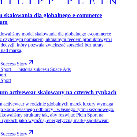
m skalowania dla globalnego e-commerce
ium
dowaliśmy model skalowania dla globalnego e-commerce
 z czytelnym pomiarem, aktualnym feedem produktowym i
decyzji, który pozwala zwiększać sprzedaż bez utraty
i nad marką.
Success Story
port
um activewear skalowany na czterech rynkach
 activewear w rodzinie globalnych marek luxury wymaga
o kodu, własnego odbiorcy i własnego rytmu sezonowego.
kowaliśmy strukturę tak, aby rozwijać Plein Sport na
h rynkach jako wyraźną, energetyczną markę sportswear.
Success Story