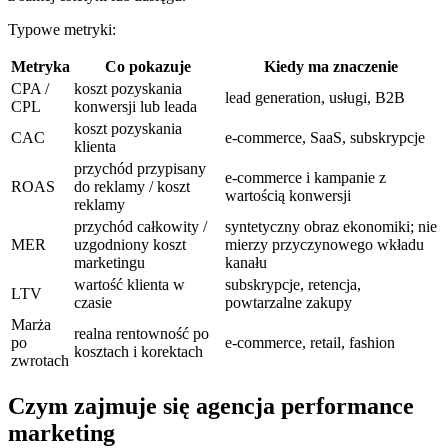
Typowe metryki:
Metryka
Co pokazuje
Kiedy ma znaczenie
CPA /
koszt pozyskania
lead generation, usługi, B2B
CPL
konwersji lub leada
koszt pozyskania
CAC
e-commerce, SaaS, subskrypcje
klienta
przychód przypisany
e-commerce i kampanie z
ROAS
do reklamy / koszt
wartością konwersji
reklamy
przychód całkowity /
syntetyczny obraz ekonomiki; nie
MER
uzgodniony koszt
mierzy przyczynowego wkładu
marketingu
kanału
wartość klienta w
subskrypcje, retencja,
LTV
czasie
powtarzalne zakupy
Marża
realna rentowność po
po
e-commerce, retail, fashion
kosztach i korektach
zwrotach
Czym zajmuje się agencja performance
marketing