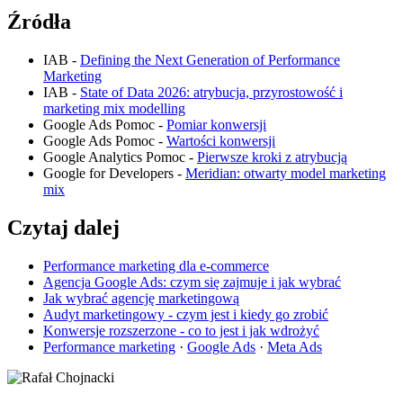
Źródła
IAB -
Defining the Next Generation of Performance
Marketing
IAB -
State of Data 2026: atrybucja, przyrostowość i
marketing mix modelling
Google Ads Pomoc -
Pomiar konwersji
Google Ads Pomoc -
Wartości konwersji
Google Analytics Pomoc -
Pierwsze kroki z atrybucją
Google for Developers -
Meridian: otwarty model marketing
mix
Czytaj dalej
Performance marketing dla e-commerce
Agencja Google Ads: czym się zajmuje i jak wybrać
Jak wybrać agencję marketingową
Audyt marketingowy - czym jest i kiedy go zrobić
Konwersje rozszerzone - co to jest i jak wdrożyć
Performance marketing
·
Google Ads
·
Meta Ads