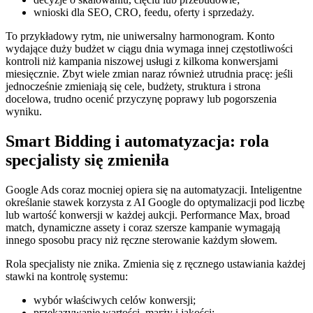
wnioski dla SEO, CRO, feedu, oferty i sprzedaży.
To przykładowy rytm, nie uniwersalny harmonogram. Konto
wydające duży budżet w ciągu dnia wymaga innej częstotliwości
kontroli niż kampania niszowej usługi z kilkoma konwersjami
miesięcznie. Zbyt wiele zmian naraz również utrudnia pracę: jeśli
jednocześnie zmieniają się cele, budżety, struktura i strona
docelowa, trudno ocenić przyczynę poprawy lub pogorszenia
wyniku.
Smart Bidding i automatyzacja: rola
specjalisty się zmieniła
Google Ads coraz mocniej opiera się na automatyzacji. Inteligentne
określanie stawek korzysta z AI Google do optymalizacji pod liczbę
lub wartość konwersji w każdej aukcji. Performance Max, broad
match, dynamiczne assety i coraz szersze kampanie wymagają
innego sposobu pracy niż ręczne sterowanie każdym słowem.
Rola specjalisty nie znika. Zmienia się z ręcznego ustawiania każdej
stawki na kontrolę systemu:
wybór właściwych celów konwersji;
przekazywanie wartości, marży i jakości;