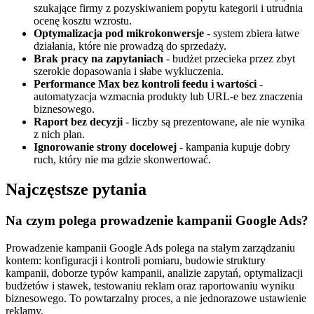
szukające firmy z pozyskiwaniem popytu kategorii i utrudnia
ocenę kosztu wzrostu.
Optymalizacja pod mikrokonwersje
- system zbiera łatwe
działania, które nie prowadzą do sprzedaży.
Brak pracy na zapytaniach
- budżet przecieka przez zbyt
szerokie dopasowania i słabe wykluczenia.
Performance Max bez kontroli feedu i wartości
-
automatyzacja wzmacnia produkty lub URL-e bez znaczenia
biznesowego.
Raport bez decyzji
- liczby są prezentowane, ale nie wynika
z nich plan.
Ignorowanie strony docelowej
- kampania kupuje dobry
ruch, który nie ma gdzie skonwertować.
Najczęstsze pytania
Na czym polega prowadzenie kampanii Google Ads?
Prowadzenie kampanii Google Ads polega na stałym zarządzaniu
kontem: konfiguracji i kontroli pomiaru, budowie struktury
kampanii, doborze typów kampanii, analizie zapytań, optymalizacji
budżetów i stawek, testowaniu reklam oraz raportowaniu wyniku
biznesowego. To powtarzalny proces, a nie jednorazowe ustawienie
reklamy.