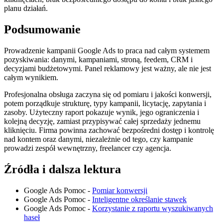
planu działań.
Podsumowanie
Prowadzenie kampanii Google Ads to praca nad całym systemem
pozyskiwania: danymi, kampaniami, stroną, feedem, CRM i
decyzjami budżetowymi. Panel reklamowy jest ważny, ale nie jest
całym wynikiem.
Profesjonalna obsługa zaczyna się od pomiaru i jakości konwersji,
potem porządkuje strukturę, typy kampanii, licytację, zapytania i
zasoby. Użyteczny raport pokazuje wynik, jego ograniczenia i
kolejną decyzję, zamiast przypisywać całej sprzedaży jednemu
kliknięciu. Firma powinna zachować bezpośredni dostęp i kontrolę
nad kontem oraz danymi, niezależnie od tego, czy kampanie
prowadzi zespół wewnętrzny, freelancer czy agencja.
Źródła i dalsza lektura
Google Ads Pomoc -
Pomiar konwersji
Google Ads Pomoc -
Inteligentne określanie stawek
Google Ads Pomoc -
Korzystanie z raportu wyszukiwanych
haseł