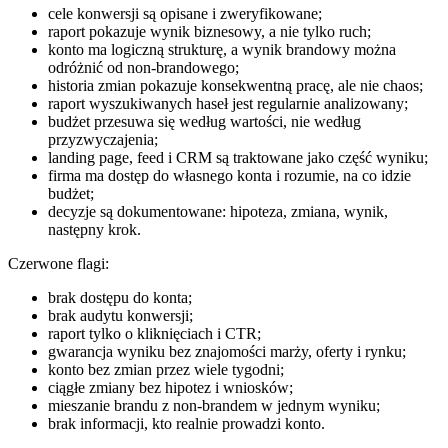
cele konwersji są opisane i zweryfikowane;
raport pokazuje wynik biznesowy, a nie tylko ruch;
konto ma logiczną strukturę, a wynik brandowy można
odróżnić od non-brandowego;
historia zmian pokazuje konsekwentną pracę, ale nie chaos;
raport wyszukiwanych haseł jest regularnie analizowany;
budżet przesuwa się według wartości, nie według
przyzwyczajenia;
landing page, feed i CRM są traktowane jako część wyniku;
firma ma dostęp do własnego konta i rozumie, na co idzie
budżet;
decyzje są dokumentowane: hipoteza, zmiana, wynik,
następny krok.
Czerwone flagi:
brak dostępu do konta;
brak audytu konwersji;
raport tylko o kliknięciach i CTR;
gwarancja wyniku bez znajomości marży, oferty i rynku;
konto bez zmian przez wiele tygodni;
ciągłe zmiany bez hipotez i wniosków;
mieszanie brandu z non-brandem w jednym wyniku;
brak informacji, kto realnie prowadzi konto.