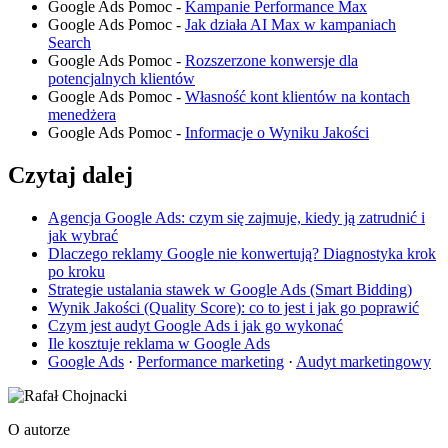
Google Ads Pomoc -
Kampanie Performance Max
Google Ads Pomoc -
Jak działa AI Max w kampaniach
Search
Google Ads Pomoc -
Rozszerzone konwersje dla
potencjalnych klientów
Google Ads Pomoc -
Własność kont klientów na kontach
menedżera
Google Ads Pomoc -
Informacje o Wyniku Jakości
Czytaj dalej
Agencja Google Ads: czym się zajmuje, kiedy ją zatrudnić i
jak wybrać
Dlaczego reklamy Google nie konwertują? Diagnostyka krok
po kroku
Strategie ustalania stawek w Google Ads (Smart Bidding)
Wynik Jakości (Quality Score): co to jest i jak go poprawić
Czym jest audyt Google Ads i jak go wykonać
Ile kosztuje reklama w Google Ads
Google Ads
·
Performance marketing
·
Audyt marketingowy
O autorze