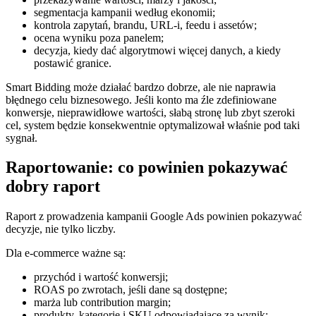
segmentacja kampanii według ekonomii;
kontrola zapytań, brandu, URL-i, feedu i assetów;
ocena wyniku poza panelem;
decyzja, kiedy dać algorytmowi więcej danych, a kiedy
postawić granice.
Smart Bidding może działać bardzo dobrze, ale nie naprawia
błędnego celu biznesowego. Jeśli konto ma źle zdefiniowane
konwersje, nieprawidłowe wartości, słabą stronę lub zbyt szeroki
cel, system będzie konsekwentnie optymalizował właśnie pod taki
sygnał.
Raportowanie: co powinien pokazywać
dobry raport
Raport z prowadzenia kampanii Google Ads powinien pokazywać
decyzje, nie tylko liczby.
Dla e-commerce ważne są:
przychód i wartość konwersji;
ROAS po zwrotach, jeśli dane są dostępne;
marża lub contribution margin;
produkty, kategorie i SKU odpowiadające za wynik;