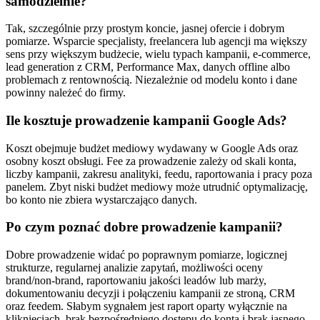
samodzielnie?
Tak, szczególnie przy prostym koncie, jasnej ofercie i dobrym
pomiarze. Wsparcie specjalisty, freelancera lub agencji ma większy
sens przy większym budżecie, wielu typach kampanii, e-commerce,
lead generation z CRM, Performance Max, danych offline albo
problemach z rentownością. Niezależnie od modelu konto i dane
powinny należeć do firmy.
Ile kosztuje prowadzenie kampanii Google Ads?
Koszt obejmuje budżet mediowy wydawany w Google Ads oraz
osobny koszt obsługi. Fee za prowadzenie zależy od skali konta,
liczby kampanii, zakresu analityki, feedu, raportowania i pracy poza
panelem. Zbyt niski budżet mediowy może utrudnić optymalizację,
bo konto nie zbiera wystarczająco danych.
Po czym poznać dobre prowadzenie kampanii?
Dobre prowadzenie widać po poprawnym pomiarze, logicznej
strukturze, regularnej analizie zapytań, możliwości oceny
brand/non-brand, raportowaniu jakości leadów lub marży,
dokumentowaniu decyzji i połączeniu kampanii ze stroną, CRM
oraz feedem. Słabym sygnałem jest raport oparty wyłącznie na
kliknięciach, brak bezpośredniego dostępu do konta i brak jasnego