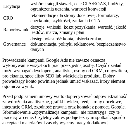
wybór strategii stawek, cele CPA/ROAS, budżety,
Licytacja
ograniczenia uczenia, wartości konwersji
rekomendacje dla strony docelowej, formularzy,
CRO
checkoutu, szybkości, zaufania i CTA
decyzje, wnioski, koszt pozyskania, wartość, jakość
Raportowanie
leadów, marża, zmiany i plan
dostęp, własność konta, historia zmian,
Governance
dokumentacja, polityki reklamowe, bezpieczeństwo
danych
Prowadzenie kampanii Google Ads nie zawsze oznacza
wykonywanie wszystkich prac przez jedną osobę. Część działań
może wymagać developera, analityka, osoby od CRM, copywritera,
projektanta, specjalisty SEO lub właściciela produktu. Dobry
prowadzący konto powinien jednak umieć wskazać, który element
ogranicza wynik.
Przed podpisaniem umowy warto doprecyzować odpowiedzialność
za wdrożenia analityczne, grafiki i wideo, feed, strony docelowe,
integrację CRM, zgodność prawną oraz kontakt z pomocą Google.
Sformułowanie „optymalizacja kampanii” nie rozstrzyga, czy te
prace są w cenie. Czytelny zakres podaje też rytm spotkań, sposób
akceptacji materiałów i zasady wyceny pracy dodatkowej.