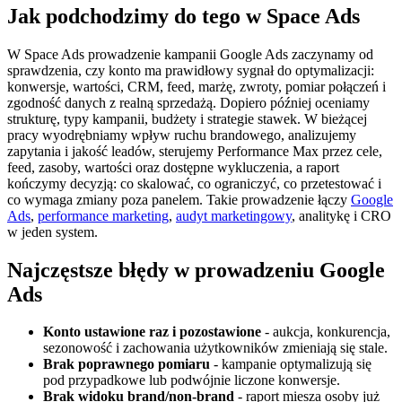
Jak podchodzimy do tego w Space Ads
W Space Ads prowadzenie kampanii Google Ads zaczynamy od
sprawdzenia, czy konto ma prawidłowy sygnał do optymalizacji:
konwersje, wartości, CRM, feed, marżę, zwroty, pomiar połączeń i
zgodność danych z realną sprzedażą. Dopiero później oceniamy
strukturę, typy kampanii, budżety i strategie stawek. W bieżącej
pracy wyodrębniamy wpływ ruchu brandowego, analizujemy
zapytania i jakość leadów, sterujemy Performance Max przez cele,
feed, zasoby, wartości oraz dostępne wykluczenia, a raport
kończymy decyzją: co skalować, co ograniczyć, co przetestować i
co wymaga zmiany poza panelem. Takie prowadzenie łączy
Google
Ads
,
performance marketing
,
audyt marketingowy
, analitykę i CRO
w jeden system.
Najczęstsze błędy w prowadzeniu Google
Ads
Konto ustawione raz i pozostawione
- aukcja, konkurencja,
sezonowość i zachowania użytkowników zmieniają się stale.
Brak poprawnego pomiaru
- kampanie optymalizują się
pod przypadkowe lub podwójnie liczone konwersje.
Brak widoku brand/non-brand
- raport miesza osoby już