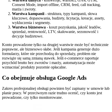
Warstwa danych
- konwersje, wartości, GA4, GTM,
Consent Mode, import offline, CRM, feed, call tracking,
marża i zwroty.
Warstwa kampanii
- struktura, typy kampanii, słowa
kluczowe, dopasowania, budżety, licytacja, kreacje, assety,
wykluczenia i segmenty.
Warstwa biznesowa
- koszt pozyskania, jakość leadów,
sprzedaż, rentowność, LTV, skalowanie, sezonowość i
decyzje budżetowe.
Konto prowadzone tylko na drugiej warstwie może być technicznie
poprawne, ale biznesowo słabe. Jeśli kampania generuje dużo
formularzy, które nie przechodzą do sprzedaży, problem nie
rozwiąże się samą zmianą stawek. Jeśli e-commerce raportuje
przychód brutto bez zwrotów i marży, automatyzacja może
wzmacniać produkty pozornie opłacalne.
Co obejmuje obsługa Google Ads
Zakres profesjonalnej obsługi powinien być zapisany w umowie lub
planie pracy. W przeciwnym razie trudno ocenić, czy konto jest
prowadzone, czy tylko monitorowane.