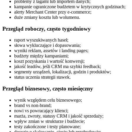
problemy z tagami lub importem danych;
kampanie ograniczone budżetem w krytycznych godzinach;
alerty Merchant Center przy e-commerce;
duże zmiany kosztu lub wolumenu.
Przegląd roboczy, często tygodniowy
raport wyszukiwanych haseł;
słowa wykluczające i dopasowania;
wyniki reklam, assetów i landing pages;
budżety między kampaniami;
koszt pozyskania i wartość konwersji;
jakość leadów, jeśli CRM ma szybki feedback;
segmenty urządzeń, lokalizacji, godzin i produktów;
status uczenia strategii stawek.
Przegląd biznesowy, często miesięczny
wynik względem celu biznesowego;
brand vs non-brand;
nowi vs powracający klienci;
marża, zwroty, statusy CRM i jakość sprzedaży;
wpływ zmian w strukturze i budżecie;
testy zakończone i testy planowane;
decyzje o skalowaniu, cięciu lub przebudowie;