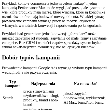
Przykład: konto e-commerce z jednym celem „zakup” i jedną
kampanią Performance Max może wyglądać prosto, ale system nie
wie, które produkty mają marżę, które wracają, które są końcówką
rozmiarów i które mają budować nowego klienta. W takiej sytuacji
prowadzenie kampanii wymaga pracy na feedzie, etykietach
własnych, wartościach konwersji i raportowaniu po kategoriach.
Przykład lead generation: jedna konwersja „formularz” może
mieszać zapytanie od studenta, zapytanie od małej firmy i zapytanie
enterprise. Bez CRM i wartości etapów sprzedaży system będzie
szukał najłatwiejszych formularzy, nie najlepszych klientów.
Dobór typów kampanii
Prowadzenie kampanii Google Ads wymaga wyboru typu kampanii
według roli, a nie przyzwyczajenia.
Typ
Najlepsza rola
Na co uważać
kampanii
praca z zapytaniami
jakość zapytań,
użytkowników: usługi,
Search
dopasowania, wykluczenia,
produkty, brand i non-
AI Max, brand/non-brand
brand
produkty z jasnym