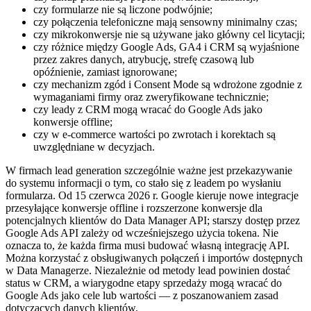
czy formularze nie są liczone podwójnie;
czy połączenia telefoniczne mają sensowny minimalny czas;
czy mikrokonwersje nie są używane jako główny cel licytacji;
czy różnice między Google Ads, GA4 i CRM są wyjaśnione
przez zakres danych, atrybucję, strefę czasową lub
opóźnienie, zamiast ignorowane;
czy mechanizm zgód i Consent Mode są wdrożone zgodnie z
wymaganiami firmy oraz zweryfikowane technicznie;
czy leady z CRM mogą wracać do Google Ads jako
konwersje offline;
czy w e-commerce wartości po zwrotach i korektach są
uwzględniane w decyzjach.
W firmach lead generation szczególnie ważne jest przekazywanie
do systemu informacji o tym, co stało się z leadem po wysłaniu
formularza. Od 15 czerwca 2026 r. Google kieruje nowe integracje
przesyłające konwersje offline i rozszerzone konwersje dla
potencjalnych klientów do Data Manager API; starszy dostęp przez
Google Ads API zależy od wcześniejszego użycia tokena. Nie
oznacza to, że każda firma musi budować własną integrację API.
Można korzystać z obsługiwanych połączeń i importów dostępnych
w Data Managerze. Niezależnie od metody lead powinien dostać
status w CRM, a wiarygodne etapy sprzedaży mogą wracać do
Google Ads jako cele lub wartości — z poszanowaniem zasad
dotyczących danych klientów.