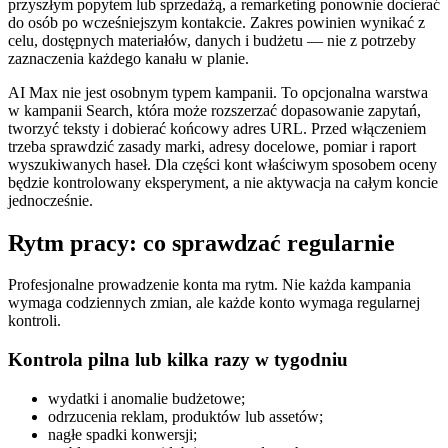
przyszłym popytem lub sprzedażą, a remarketing ponownie docierać
do osób po wcześniejszym kontakcie. Zakres powinien wynikać z
celu, dostępnych materiałów, danych i budżetu — nie z potrzeby
zaznaczenia każdego kanału w planie.
AI Max nie jest osobnym typem kampanii. To opcjonalna warstwa
w kampanii Search, która może rozszerzać dopasowanie zapytań,
tworzyć teksty i dobierać końcowy adres URL. Przed włączeniem
trzeba sprawdzić zasady marki, adresy docelowe, pomiar i raport
wyszukiwanych haseł. Dla części kont właściwym sposobem oceny
będzie kontrolowany eksperyment, a nie aktywacja na całym koncie
jednocześnie.
Rytm pracy: co sprawdzać regularnie
Profesjonalne prowadzenie konta ma rytm. Nie każda kampania
wymaga codziennych zmian, ale każde konto wymaga regularnej
kontroli.
Kontrola pilna lub kilka razy w tygodniu
wydatki i anomalie budżetowe;
odrzucenia reklam, produktów lub assetów;
nagłe spadki konwersji;