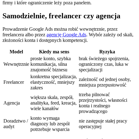
firmy i które ograniczenie leży poza panelem.
Samodzielnie, freelancer czy agencja
Prowadzenie Google Ads można robić wewnętrznie, przez
freelancera albo przez
agencję Google Ads
. Wybór zależy od skali,
złożoności konta i dostępnych kompetencji.
Model
Kiedy ma sens
Ryzyka
proste konto, szybka
brak świeżego spojrzenia,
Wewnętrznie
komunikacja, silna
ograniczony czas, luka w
znajomość biznesu
specjalizacji
konkretna specjalizacja,
zależność od jednej osoby,
Freelancer
elastyczność, mniejszy
mniejsza przepustowość
zakres
trzeba pilnować
większa skala, zespół,
przejrzystości, własności
Agencja
analityka, feed, kreacja,
konta i realnego
wiele kanałów
prowadzącego
konto wymaga
Doradztwo /
nie zastępuje stałej pracy
diagnozy lub zespół
audyt
operacyjnej
potrzebuje wsparcia