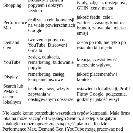
tytuły, zdjęcia, dostępność,
Shopping
popytem i dobrym
GTIN, ceny, marża
feedem
jakość feedu, cele i
realizacja celu konwersji
Performance
wartości, zasoby, kontrola
na wielu powierzchniach
Max
brandu, zapytania i miejsca
Google
emisji
tworzenie popytu na
Demand
ocena po roli, nie tylko po
YouTube, Discover i
Gen
ostatnim kliknięciu
Gmailu
zasięg, edukacja,
kreacja, częstotliwość,
YouTube
remarketing, budowanie
mierzenie wpływu
popytu
remarketing, zasięg,
jakość placementów i
Display
kampanie niszowe
kontekst
Search lub
telefony, trasy, wizyty i
ustawienia lokalizacji, Profil
PMax z
zapytania w
Firmy Google, połączenia,
celem
obsługiwanym obszarze
godziny i jakość wizyt
lokalnym
Nie każde konto potrzebuje wszystkich typów kampanii. Mała firma
lokalna może zacząć od wąskiego Search, a sklep z bogatym
katalogiem może oprzeć znaczną część planu na feedzie i
Performance Max. Demand Gen i YouTube mogą pracować nad