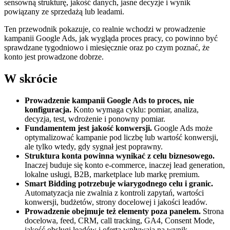
sensowną strukturę, jakość danych, jasne decyzje i wynik
powiązany ze sprzedażą lub leadami.
Ten przewodnik pokazuje, co realnie wchodzi w prowadzenie
kampanii Google Ads, jak wygląda proces pracy, co powinno być
sprawdzane tygodniowo i miesięcznie oraz po czym poznać, że
konto jest prowadzone dobrze.
W skrócie
Prowadzenie kampanii Google Ads to proces, nie
konfiguracja.
Konto wymaga cyklu: pomiar, analiza,
decyzja, test, wdrożenie i ponowny pomiar.
Fundamentem jest jakość konwersji.
Google Ads może
optymalizować kampanie pod liczbę lub wartość konwersji,
ale tylko wtedy, gdy sygnał jest poprawny.
Struktura konta powinna wynikać z celu biznesowego.
Inaczej buduje się konto e-commerce, inaczej lead generation,
lokalne usługi, B2B, marketplace lub markę premium.
Smart Bidding potrzebuje wiarygodnego celu i granic.
Automatyzacja nie zwalnia z kontroli zapytań, wartości
konwersji, budżetów, strony docelowej i jakości leadów.
Prowadzenie obejmuje też elementy poza panelem.
Strona
docelowa, feed, CRM, call tracking, GA4, Consent Mode,
jakość obsługi leadów i oferta wpływają na wynik.