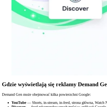
Gdzie wyświetlają się reklamy Demand G
Demand Gen może obejmować kilka powierzchni Google:
YouTube
— Shorts, in-stream, in-feed, strona główna, Watch
Discover
— feed rekomendowanych treści w aplikacji Google 