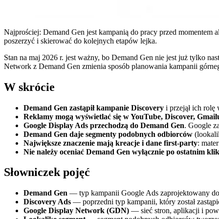
Najprościej: Demand Gen jest kampanią do pracy przed momentem a
poszerzyć i skierować do kolejnych etapów lejka.
Stan na maj 2026 r. jest ważny, bo Demand Gen nie jest już tylko na
Network z Demand Gen zmienia sposób planowania kampanii górneg
W skrócie
Demand Gen zastąpił kampanie Discovery
i przejął ich rol
Reklamy mogą wyświetlać się w YouTube, Discover, Gmail
Google Display Ads przechodzą do Demand Gen
. Google z
Demand Gen daje segmenty podobnych odbiorców
(lookali
Największe znaczenie mają kreacje i dane first-party
: mate
Nie należy oceniać Demand Gen wyłącznie po ostatnim klik
Słowniczek pojęć
Demand Gen
— typ kampanii Google Ads zaprojektowany do 
Discovery Ads
— poprzedni typ kampanii, który został zastą
Google Display Network (GDN)
— sieć stron, aplikacji i p