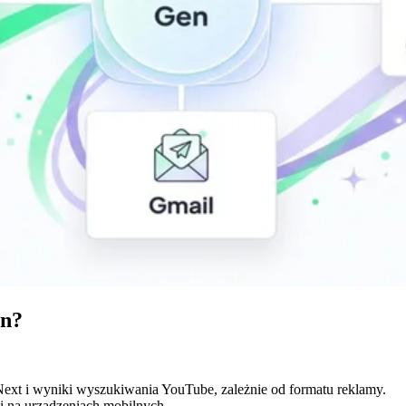
en?
 Next i wyniki wyszukiwania YouTube, zależnie od formatu reklamy.
i na urządzeniach mobilnych.