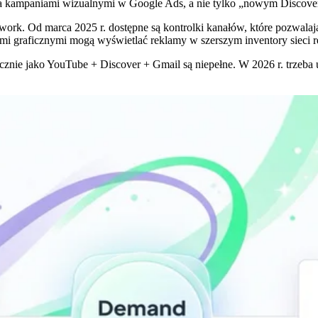
ia kampaniami wizualnymi w Google Ads, a nie tylko „nowym Discove
ork. Od marca 2025 r. dostępne są kontrolki kanałów, które pozwala
 graficznymi mogą wyświetlać reklamy w szerszym inventory sieci 
ącznie jako YouTube + Discover + Gmail są niepełne. W 2026 r. trzeb