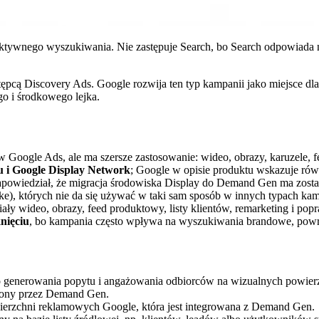
ktywnego wyszukiwania. Nie zastępuje Search, bo Search odpowiada 
stępcą Discovery Ads. Google rozwija ten typ kampanii jako miejsce dla
o i środkowego lejka.
ę w Google Ads, ale ma szersze zastosowanie: wideo, obrazy, karuzele,
u i Google Display Network
; Google w opisie produktu wskazuje ró
apowiedział, że migracja środowiska Display do Demand Gen ma zosta
ke), których nie da się używać w taki sam sposób w innych typach ka
riały wideo, obrazy, feed produktowy, listy klientów, remarketing i po
nięciu
, bo kampania często wpływa na wyszukiwania brandowe, powr
generowania popytu i angażowania odbiorców na wizualnych powier
piony przez Demand Gen.
owierzchni reklamowych Google, która jest integrowana z Demand Gen.