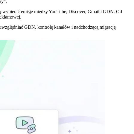
ry”.
ją wybierać emisję między YouTube, Discover, Gmail i GDN. Od
reklamowej.
a uwzględniać GDN, kontrolę kanałów i nadchodzącą migrację