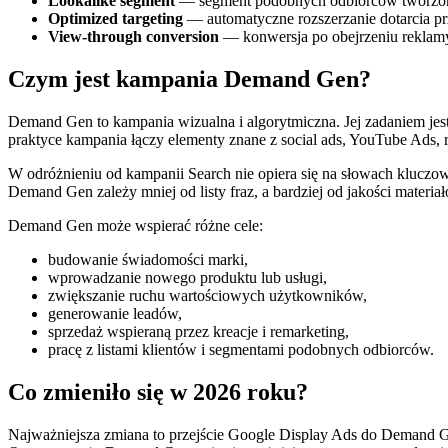
Lookalike segment
— segment podobnych odbiorców tworzony n
Optimized targeting
— automatyczne rozszerzanie dotarcia pr
View-through conversion
— konwersja po obejrzeniu reklamy
Czym jest kampania Demand Gen?
Demand Gen to kampania wizualna i algorytmiczna. Jej zadaniem jes
praktyce kampania łączy elementy znane z social ads, YouTube Ads, r
W odróżnieniu od kampanii Search nie opiera się na słowach kluczowyc
Demand Gen zależy mniej od listy fraz, a bardziej od jakości materi
Demand Gen może wspierać różne cele:
budowanie świadomości marki,
wprowadzanie nowego produktu lub usługi,
zwiększanie ruchu wartościowych użytkowników,
generowanie leadów,
sprzedaż wspieraną przez kreacje i remarketing,
pracę z listami klientów i segmentami podobnych odbiorców.
Co zmieniło się w 2026 roku?
Najważniejsza zmiana to przejście Google Display Ads do Demand Ge