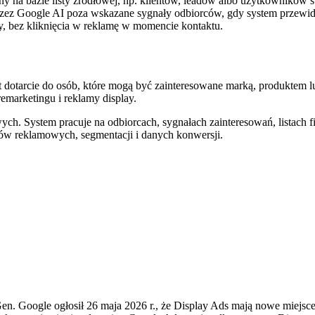
a bazie listy źródłowej, np. klientów, leadów albo użytkowników s
zez Google AI poza wskazane sygnały odbiorców, gdy system przewiduj
, bez kliknięcia w reklamę w momencie kontaktu.
t dotarcie do osób, które mogą być zainteresowane marką, produktem 
emarketingu i reklamy display.
h. System pracuje na odbiorcach, sygnałach zainteresowań, listach firs
ałów reklamowych, segmentacji i danych konwersji.
n. Google ogłosił 26 maja 2026 r., że Display Ads mają nowe miejsc