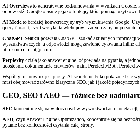
AI Overviews
to generatywne podsumowania w wynikach Google, któr
odpowiedź. Google opisuje je jako funkcję, która pomaga użytkowniko
AI Mode
to bardziej konwersacyjny tryb wyszukiwania Google. Uż
query fan-out, czyli wysyłania wielu powiązanych zapytań po subtemat
ChatGPT Search
pozwala ChatGPT szukać aktualnych informacji w
wyszukiwawczych, a odpowiedzi mogą zawierać cytowania inline albo 
utm_source=chatgpt.com.
Perplexity
działa jako answer engine: odpowiada na pytania, a jedno
udostępnia dokumentację crawlerów, m.in. PerplexityBot i Perplexity-
Wspólny mianownik jest prosty: AI search nie tylko pokazuje listę 
musi obejmować zarówno klasyczne SEO, jak i jakość pojedynczych 
GEO, SEO i AEO — różnice bez nadmiaru
SEO
koncentruje się na widoczności w wyszukiwarkach: indeksacji, ran
AEO
, czyli Answer Engine Optimization, koncentruje się na bezpośre
pytanie bez konieczności czytania całej strony.