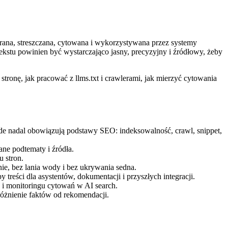
bierana, streszczana, cytowana i wykorzystywana przez systemy
kstu powinien być wystarczająco jasny, precyzyjny i źródłowy, żeby
tronę, jak pracować z llms.txt i crawlerami, jak mierzyć cytowania
de nadal obowiązują podstawy SEO: indeksowalność, crawl, snippet,
zane podtematy i źródła.
 stron.
ie, bez lania wody i bez ukrywania sedna.
y treści dla asystentów, dokumentacji i przyszłych integracji.
 i monitoringu cytowań w AI search.
zróżnienie faktów od rekomendacji.