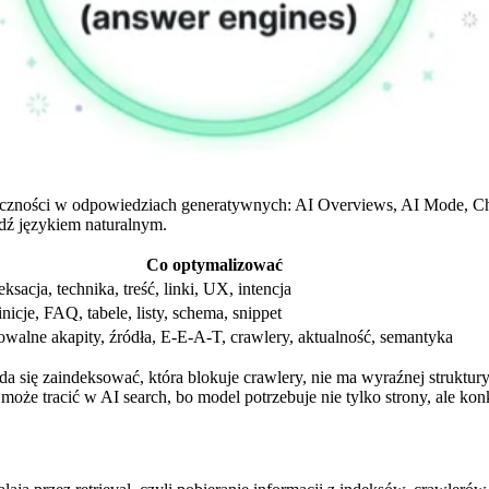
idoczności w odpowiedziach generatywnych: AI Overviews, AI Mode, Cha
edź językiem naturalnym.
Co optymalizować
eksacja, technika, treść, linki, UX, intencja
inicje, FAQ, tabele, listy, schema, snippet
owalne akapity, źródła, E-E-A-T, crawlery, aktualność, semantyka
a się zaindeksować, która blokuje crawlery, nie ma wyraźnej struktu
e tracić w AI search, bo model potrzebuje nie tylko strony, ale kon