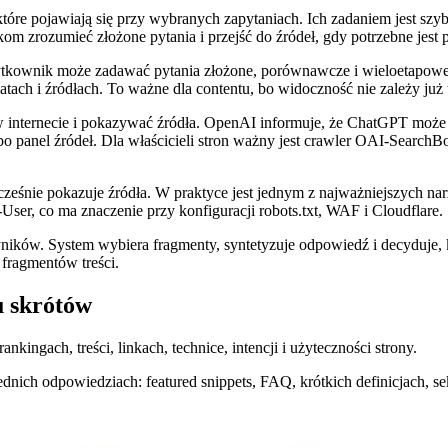
e pojawiają się przy wybranych zapytaniach. Ich zadaniem jest szybk
m zrozumieć złożone pytania i przejść do źródeł, gdy potrzebne jest p
ytkownik może zadawać pytania złożone, porównawcze i wieloetapow
ach i źródłach. To ważne dla contentu, bo widoczność nie zależy już t
 internecie i pokazywać źródła. OpenAI informuje, że ChatGPT może 
panel źródeł. Dla właścicieli stron ważny jest crawler OAI-SearchBo
cześnie pokazuje źródła. W praktyce jest jednym z najważniejszych nar
User, co ma znaczenie przy konfiguracji robots.txt, WAF i Cloudflare.
wyników. System wybiera fragmenty, syntetyzuje odpowiedź i decyduje,
fragmentów treści.
 skrótów
kingach, treści, linkach, technice, intencji i użyteczności strony.
dnich odpowiedziach: featured snippets, FAQ, krótkich definicjach, sekc