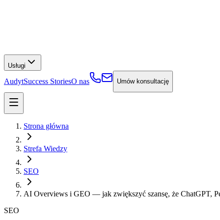
Usługi
Audyt
Success Stories
O nas
Umów konsultację
Strona główna
Strefa Wiedzy
SEO
AI Overviews i GEO — jak zwiększyć szansę, że ChatGPT, Per
SEO