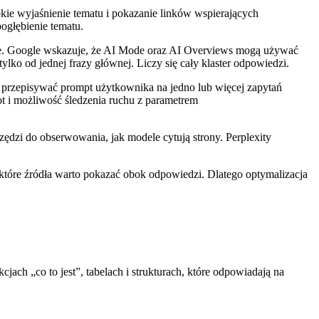
ie wyjaśnienie tematu i pokazanie linków wspierających
ogłębienie tematu.
e. Google wskazuje, że AI Mode oraz AI Overviews mogą używać
ylko od jednej frazy głównej. Liczy się cały klaster odpowiedzi.
przepisywać prompt użytkownika na jedno lub więcej zapytań
t i możliwość śledzenia ruchu z parametrem
zędzi do obserwowania, jak modele cytują strony. Perplexity
 które źródła warto pokazać obok odpowiedzi. Dlatego optymalizacja
jach „co to jest”, tabelach i strukturach, które odpowiadają na