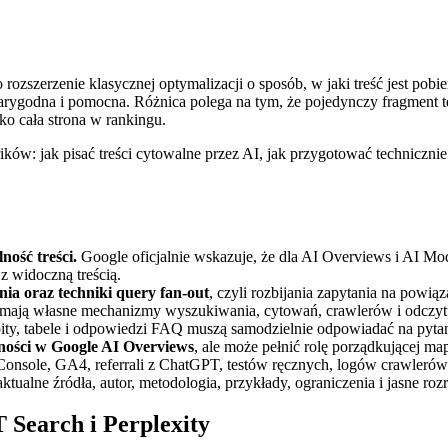
o rozszerzenie klasycznej optymalizacji o sposób, w jaki treść jest po
rygodna i pomocna. Różnica polega na tym, że pojedynczy fragment te
ko cała strona w rankingu.
ów: jak pisać treści cytowalne przez AI, jak przygotować technicznie s
ość treści.
Google oficjalnie wskazuje, że dla AI Overviews i AI Mo
 z widoczną treścią.
ia oraz techniki query fan-out
, czyli rozbijania zapytania na powią
 mają własne mechanizmy wyszukiwania, cytowań, crawlerów i odczytu
pity, tabele i odpowiedzi FAQ muszą samodzielnie odpowiadać na pytan
zności w Google AI Overviews
, ale może pełnić rolę porządkującej map
Console, GA4, referrali z ChatGPT, testów ręcznych, logów crawlerów
ktualne źródła, autor, metodologia, przykłady, ograniczenia i jasne ro
Search i Perplexity