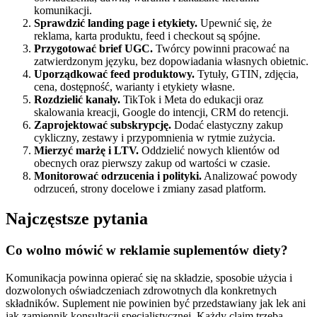
komunikacji.
Sprawdzić landing page i etykiety.
Upewnić się, że
reklama, karta produktu, feed i checkout są spójne.
Przygotować brief UGC.
Twórcy powinni pracować na
zatwierdzonym języku, bez dopowiadania własnych obietnic.
Uporządkować feed produktowy.
Tytuły, GTIN, zdjęcia,
cena, dostępność, warianty i etykiety własne.
Rozdzielić kanały.
TikTok i Meta do edukacji oraz
skalowania kreacji, Google do intencji, CRM do retencji.
Zaprojektować subskrypcję.
Dodać elastyczny zakup
cykliczny, zestawy i przypomnienia w rytmie zużycia.
Mierzyć marżę i LTV.
Oddzielić nowych klientów od
obecnych oraz pierwszy zakup od wartości w czasie.
Monitorować odrzucenia i polityki.
Analizować powody
odrzuceń, strony docelowe i zmiany zasad platform.
Najczęstsze pytania
Co wolno mówić w reklamie suplementów diety?
Komunikacja powinna opierać się na składzie, sposobie użycia i
dozwolonych oświadczeniach zdrowotnych dla konkretnych
składników. Suplement nie powinien być przedstawiany jak lek ani
jak zamiennik konsultacji specjalistycznej. Każdy claim trzeba