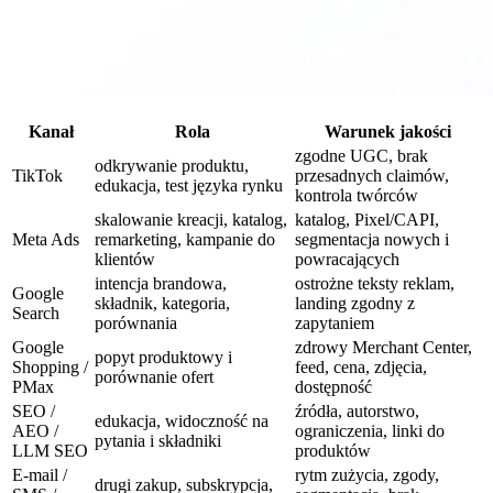
Kanał
Rola
Warunek jakości
zgodne UGC, brak
odkrywanie produktu,
TikTok
przesadnych claimów,
edukacja, test języka rynku
kontrola twórców
skalowanie kreacji, katalog,
katalog, Pixel/CAPI,
Meta Ads
remarketing, kampanie do
segmentacja nowych i
klientów
powracających
intencja brandowa,
ostrożne teksty reklam,
Google
składnik, kategoria,
landing zgodny z
Search
porównania
zapytaniem
Google
zdrowy Merchant Center,
popyt produktowy i
Shopping /
feed, cena, zdjęcia,
porównanie ofert
PMax
dostępność
SEO /
źródła, autorstwo,
edukacja, widoczność na
AEO /
ograniczenia, linki do
pytania i składniki
LLM SEO
produktów
E-mail /
rytm zużycia, zgody,
drugi zakup, subskrypcja,