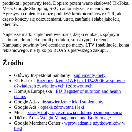
produktu i poprawny feed. Dopiero potem warto skalować TikToka,
Meta, Google Shopping, SEO i automatyzacje retencyjne.
Agresywna obietnica może podnieść krótkoterminowy CTR, ale
często kończy się odrzuceniami, utratą zaufania i słabą jakością
klientów.
Najlepsze marki suplementowe rosną dzięki edukacji, spójnym
claimom, dobrej ekonomii produktu, subskrypcji i retencji.
Kampanie powinny być oceniane po marży, LTV i stabilności konta
reklamowego, nie tylko po ROAS z pierwszego zakupu.
Źródła
Główny Inspektorat Sanitarny -
suplementy diety
EUR-Lex -
Rozporządzenie (WE) nr 1924/2006 w sprawie
oświadczeń żywieniowych i zdrowotnych
Komisja Europejska -
EU Register of nutrition and health
claims
Google Ads -
niezatwierdzone leki i suplementy
Google Ads -
opieka zdrowotna i leki
Meta -
zasady dotyczące zdrowia i dobrego samopoczucia
TikTok Ads -
Weight Management and Body Image
Google Merchant Center -
wprowadzanie użytkowników w
błąd