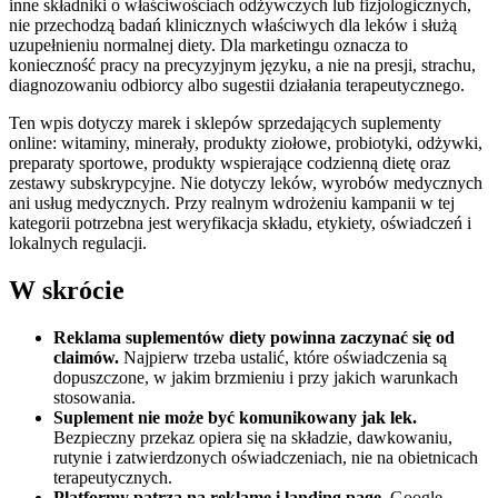
inne składniki o właściwościach odżywczych lub fizjologicznych,
nie przechodzą badań klinicznych właściwych dla leków i służą
uzupełnieniu normalnej diety. Dla marketingu oznacza to
konieczność pracy na precyzyjnym języku, a nie na presji, strachu,
diagnozowaniu odbiorcy albo sugestii działania terapeutycznego.
Ten wpis dotyczy marek i sklepów sprzedających suplementy
online: witaminy, minerały, produkty ziołowe, probiotyki, odżywki,
preparaty sportowe, produkty wspierające codzienną dietę oraz
zestawy subskrypcyjne. Nie dotyczy leków, wyrobów medycznych
ani usług medycznych. Przy realnym wdrożeniu kampanii w tej
kategorii potrzebna jest weryfikacja składu, etykiety, oświadczeń i
lokalnych regulacji.
W skrócie
Reklama suplementów diety powinna zaczynać się od
claimów.
Najpierw trzeba ustalić, które oświadczenia są
dopuszczone, w jakim brzmieniu i przy jakich warunkach
stosowania.
Suplement nie może być komunikowany jak lek.
Bezpieczny przekaz opiera się na składzie, dawkowaniu,
rutynie i zatwierdzonych oświadczeniach, nie na obietnicach
terapeutycznych.
Platformy patrzą na reklamę i landing page.
Google,