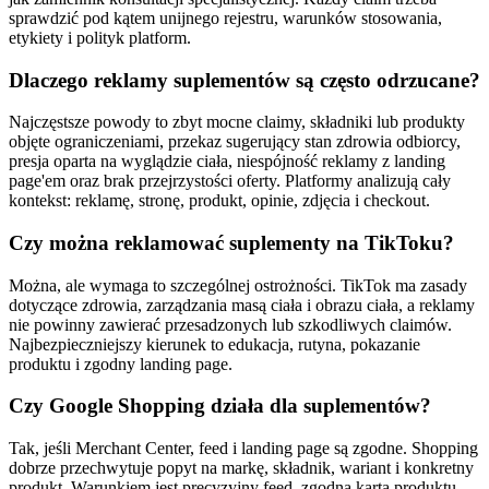
sprawdzić pod kątem unijnego rejestru, warunków stosowania,
etykiety i polityk platform.
Dlaczego reklamy suplementów są często odrzucane?
Najczęstsze powody to zbyt mocne claimy, składniki lub produkty
objęte ograniczeniami, przekaz sugerujący stan zdrowia odbiorcy,
presja oparta na wyglądzie ciała, niespójność reklamy z landing
page'em oraz brak przejrzystości oferty. Platformy analizują cały
kontekst: reklamę, stronę, produkt, opinie, zdjęcia i checkout.
Czy można reklamować suplementy na TikToku?
Można, ale wymaga to szczególnej ostrożności. TikTok ma zasady
dotyczące zdrowia, zarządzania masą ciała i obrazu ciała, a reklamy
nie powinny zawierać przesadzonych lub szkodliwych claimów.
Najbezpieczniejszy kierunek to edukacja, rutyna, pokazanie
produktu i zgodny landing page.
Czy Google Shopping działa dla suplementów?
Tak, jeśli Merchant Center, feed i landing page są zgodne. Shopping
dobrze przechwytuje popyt na markę, składnik, wariant i konkretny
produkt. Warunkiem jest precyzyjny feed, zgodna karta produktu,