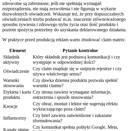
zdrowotne są zabronione, jeśli nie spełniają wymagań
rozporządzenia, nie mają zezwolenia i nie figurują w wykazie
dozwolonych oświadczeń. Wskazuje też, że przy dopuszczalnych
oświadczeniach trzeba podawać m.in. znaczenie zrównoważonego
sposobu żywienia i zdrowego trybu życia oraz ilość produktu i
poziom spożycia potrzebny do uzyskania deklarowanego działania.
W praktyce przed produkcją reklam warto zbudować claim matrix:
Element
Pytanie kontrolne
Składnik
Który składnik jest podstawą komunikacji i czy
aktywny
występuje w odpowiedniej ilości?
Czy claim znajduje się w unijnym rejestrze i czy
Oświadczenie
używa właściwego sensu?
Warunki
Czy dawka dzienna produktu pozwala spełnić
stosowania
warunki claimu?
Etykieta i karta
Czy strona zawiera wymagane informacje,
produktu
ostrzeżenia i sposób stosowania?
Czy obraz, montaż i lektor nie sugerują efektu
Kreacje
wykraczającego poza claim?
Czy brief zawiera zatwierdzone i zakazane
Influencerzy
sformułowania?
Czy komunikat spełnia polityki Google, Meta,
Kanały płatne