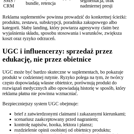
SMS /
segmentacja, brak
bundle, retencja
CRM
nadmiernej presji
Reklama suplementów powinna prowadzić do konkretnej ścieżki:
produktu, zestawu, subskrypcji, poradnika zakupowego albo
kategorii. Słaby landing, który powtarza agresywny claim bez
wyjaśnienia składu, sposobu stosowania i warunków, zwiększa
koszt oraz ryzyko odrzuceń.
UGC i influencerzy: sprzedaż przez
edukację, nie przez obietnice
UGC może być bardzo skuteczne w suplementach, bo pokazuje
produkt w codziennej rutynie. Ryzyko polega na tym, że twórcy
często dopowiadają własne obietnice, porównują produkt do
rozwiązań medycznych albo opowiadają historię w sposób, który
reklama płatna nie powinna wzmacniać.
Bezpieczniejszy system UGC obejmuje:
brief z zatwierdzonymi claimami i zakazanymi kierunkami;
scenariusz zaakceptowany przed nagraniem;
kontrolę napisów, hooka, lektora i plansz;
rozdzielenie opinii osobistej od obietnicy produktu;