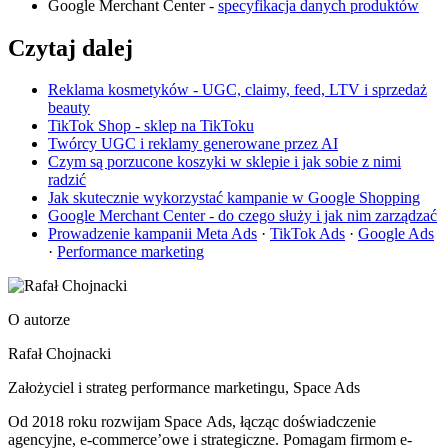
Google Merchant Center -
specyfikacja danych produktów
Czytaj dalej
Reklama kosmetyków - UGC, claimy, feed, LTV i sprzedaż
beauty
TikTok Shop - sklep na TikToku
Twórcy UGC i reklamy generowane przez AI
Czym są porzucone koszyki w sklepie i jak sobie z nimi
radzić
Jak skutecznie wykorzystać kampanie w Google Shopping
Google Merchant Center - do czego służy i jak nim zarządzać
Prowadzenie kampanii Meta Ads
·
TikTok Ads
·
Google Ads
·
Performance marketing
O autorze
Rafał Chojnacki
Założyciel i strateg performance marketingu
, Space Ads
Od 2018 roku rozwijam Space Ads, łącząc doświadczenie
agencyjne, e-commerce’owe i strategiczne. Pomagam firmom e-