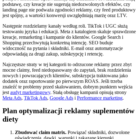
podstawę, czy kreacje nie sugerują niedozwolonych efektów, czy
landing page nie podważa zgodności reklamy, czy feed produktowy
jest spójny, a wartości konwersji uwzględniają marżę oraz LTV.
Następnie rozdzielamy kanały według roli. TikTok i UGC służą
testowaniu języka i edukacji. Meta z katalogiem skaluje sprawdzone
kreacje, remarketing i kampanie do klientów. Google Search i
Shopping przechwytują konkretną intencję. SEO buduje
widoczność na pytania i składniki. E-mail oraz automatyzacje
odpowiadają za drugi zakup, subskrypcję i retencję.
Najczęstsze straty w tej kategorii to odrzucone reklamy przez zbyt
mocne claimy, feed niedopasowany do zapytań, brak rozdzielenia
nowych i powracających klientów, subskrypcja traktowana jako
dodatek oraz raportowanie po pierwszym ROAS. Jeśli trzeba
znaleźć te problemy przed skalowaniem, dobrym punktem wejścia
jest
audyt marketingowy
. Stałą obsługę kampanii opisują strony
Meta Ads
,
TikTok Ads
,
Google Ads
i
Performance marketing
.
Plan optymalizacji reklamy suplementów
diety
Zbudować claim matrix.
Powiązać składniki, dozwolone
oświadczenia, dawki, warunki i zakazane kierunki