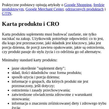
Praktyczne podstawy opisują artykuły o
Google Shopping
,
feedzie
produktowym
,
Google Merchant Center
,
odrzuconych produktach
i
GTIN
.
Karta produktu i CRO
Karta produktu suplementu musi budować zaufanie, nie tylko
naciskać na zakup. Użytkownik potrzebuje odpowiedzi: co to jest,
dla kogo jest przeznaczone, jaki składnik jest kluczowy, jaka jest
porcja dzienna, ile porcji zawiera opakowanie, jakie są ostrzeżenia,
czy produkt pasuje do stylu życia i co odróżnia go od alternatyw.
Minimalny standard karty produktu:
jasne określenie "suplement diety";
skład, ilości składników oraz forma produktu;
sposób użycia i porcja dzienna;
informacje o grupach, dla których produkt nie jest
przeznaczony, jeśli dotyczy;
ostrzeżenia i zasady przechowywania;
zatwierdzone oświadczenia zdrowotne z warunkami
stosowania;
informacja o znaczeniu zróżnicowanej diety i zdrowego trybu
życia;