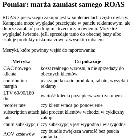
Pomiar: marża zamiast samego ROAS
ROAS z pierwszego zakupu jest w suplementach często mylący.
Kampania może wyglądać przeciętnie w panelu reklamowym, ale
dobrze zarabiać po drugim i trzecim zamówieniu. Może też
wyglądać świetnie, jeśli sprzedaje tanio do obecnej bazy albo
skaluje produkty niskomarżowe z wysokim rabatem.
Metryki, które powinny wejść do raportowania:
Metryka
Co pokazuje
CAC nowego
koszt realnego wzrostu, a nie sprzedaży do
klienta
obecnych klientów
contribution
marża po koszcie produktu, rabatu, wysyłki i
margin
reklamy
LTV 60/90/180
wartość klienta poza pierwszym zakupem
dni
reorder rate
czy klient wraca po ponowienie
subscription attach
jaki procent klientów wchodzi w cykliczny
rate
zakup
churn subskrypcji
czy subskrypcja jest wygodna i wiarygodna
czy bundle zwiększa wartość bez psucia
AOV zestawów
zaufania