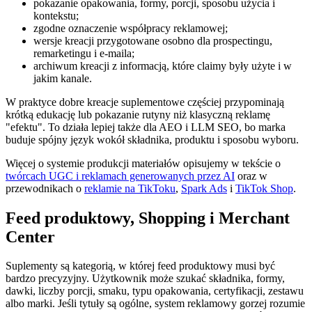
pokazanie opakowania, formy, porcji, sposobu użycia i
kontekstu;
zgodne oznaczenie współpracy reklamowej;
wersje kreacji przygotowane osobno dla prospectingu,
remarketingu i e-maila;
archiwum kreacji z informacją, które claimy były użyte i w
jakim kanale.
W praktyce dobre kreacje suplementowe częściej przypominają
krótką edukację lub pokazanie rutyny niż klasyczną reklamę
"efektu". To działa lepiej także dla AEO i LLM SEO, bo marka
buduje spójny język wokół składnika, produktu i sposobu wyboru.
Więcej o systemie produkcji materiałów opisujemy w tekście o
twórcach UGC i reklamach generowanych przez AI
oraz w
przewodnikach o
reklamie na TikToku
,
Spark Ads
i
TikTok Shop
.
Feed produktowy, Shopping i Merchant
Center
Suplementy są kategorią, w której feed produktowy musi być
bardzo precyzyjny. Użytkownik może szukać składnika, formy,
dawki, liczby porcji, smaku, typu opakowania, certyfikacji, zestawu
albo marki. Jeśli tytuły są ogólne, system reklamowy gorzej rozumie