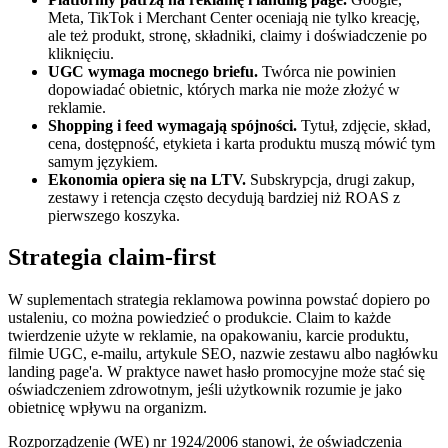
Meta, TikTok i Merchant Center oceniają nie tylko kreację,
ale też produkt, stronę, składniki, claimy i doświadczenie po
kliknięciu.
UGC wymaga mocnego briefu.
Twórca nie powinien
dopowiadać obietnic, których marka nie może złożyć w
reklamie.
Shopping i feed wymagają spójności.
Tytuł, zdjęcie, skład,
cena, dostępność, etykieta i karta produktu muszą mówić tym
samym językiem.
Ekonomia opiera się na LTV.
Subskrypcja, drugi zakup,
zestawy i retencja często decydują bardziej niż ROAS z
pierwszego koszyka.
Strategia claim-first
W suplementach strategia reklamowa powinna powstać dopiero po
ustaleniu, co można powiedzieć o produkcie. Claim to każde
twierdzenie użyte w reklamie, na opakowaniu, karcie produktu,
filmie UGC, e-mailu, artykule SEO, nazwie zestawu albo nagłówku
landing page'a. W praktyce nawet hasło promocyjne może stać się
oświadczeniem zdrowotnym, jeśli użytkownik rozumie je jako
obietnicę wpływu na organizm.
Rozporządzenie (WE) nr 1924/2006 stanowi, że oświadczenia