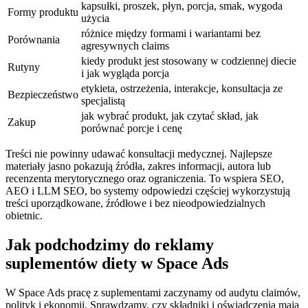
kapsułki, proszek, płyn, porcja, smak, wygoda
Formy produktu
użycia
różnice między formami i wariantami bez
Porównania
agresywnych claims
kiedy produkt jest stosowany w codziennej diecie
Rutyny
i jak wygląda porcja
etykieta, ostrzeżenia, interakcje, konsultacja ze
Bezpieczeństwo
specjalistą
jak wybrać produkt, jak czytać skład, jak
Zakup
porównać porcje i cenę
Treści nie powinny udawać konsultacji medycznej. Najlepsze
materiały jasno pokazują źródła, zakres informacji, autora lub
recenzenta merytorycznego oraz ograniczenia. To wspiera SEO,
AEO i LLM SEO, bo systemy odpowiedzi częściej wykorzystują
treści uporządkowane, źródłowe i bez nieodpowiedzialnych
obietnic.
Jak podchodzimy do reklamy
suplementów diety w Space Ads
W Space Ads pracę z suplementami zaczynamy od audytu claimów,
polityk i ekonomii. Sprawdzamy, czy składniki i oświadczenia mają