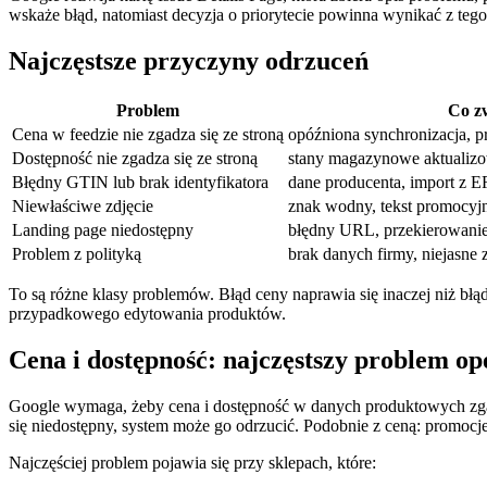
wskaże błąd, natomiast decyzja o priorytecie powinna wynikać z tego,
Najczęstsze przyczyny odrzuceń
Problem
Co zw
Cena w feedzie nie zgadza się ze stroną
opóźniona synchronizacja, p
Dostępność nie zgadza się ze stroną
stany magazynowe aktualizow
Błędny GTIN lub brak identyfikatora
dane producenta, import z ER
Niewłaściwe zdjęcie
znak wodny, tekst promocyjn
Landing page niedostępny
błędny URL, przekierowanie,
Problem z polityką
brak danych firmy, niejasne
To są różne klasy problemów. Błąd ceny naprawia się inaczej niż błą
przypadkowego edytowania produktów.
Cena i dostępność: najczęstszy problem o
Google wymaga, żeby cena i dostępność w danych produktowych zgadzał
się niedostępny, system może go odrzucić. Podobnie z ceną: promocj
Najczęściej problem pojawia się przy sklepach, które: