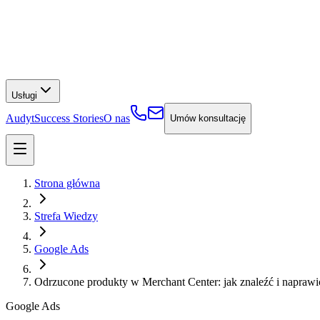
Usługi
Audyt
Success Stories
O nas
Umów konsultację
Strona główna
Strefa Wiedzy
Google Ads
Odrzucone produkty w Merchant Center: jak znaleźć i naprawi
Google Ads