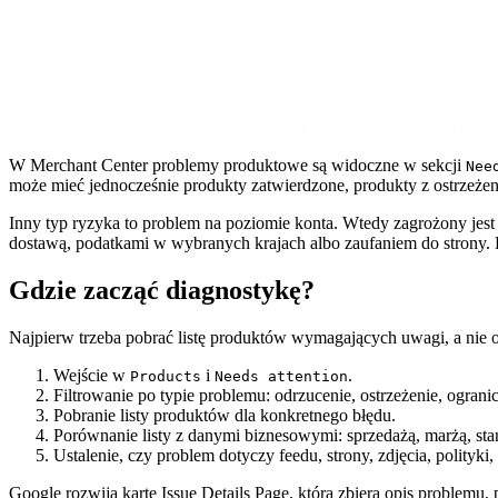
W Merchant Center problemy produktowe są widoczne w sekcji
Nee
może mieć jednocześnie produkty zatwierdzone, produkty z ostrzeżen
Inny typ ryzyka to problem na poziomie konta. Wtedy zagrożony jest 
dostawą, podatkami w wybranych krajach albo zaufaniem do strony. P
Gdzie zacząć diagnostykę?
Najpierw trzeba pobrać listę produktów wymagających uwagi, a nie o
Wejście w
i
.
Products
Needs attention
Filtrowanie po typie problemu: odrzucenie, ostrzeżenie, ogran
Pobranie listy produktów dla konkretnego błędu.
Porównanie listy z danymi biznesowymi: sprzedażą, marżą, 
Ustalenie, czy problem dotyczy feedu, strony, zdjęcia, polityki,
Google rozwija kartę Issue Details Page, która zbiera opis problemu,