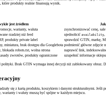
 które produkty realnie finansują wynik.
ykle jest źródłem
Jak
romocje, warianty, waluta
zsynchronizować cenę, sale 
ane rzadziej niż feed
ujednolicić
,
availability
P, produkty private label
sprawdzić GTIN, markę, 
y, miniatura, brak dostępu dla Googlebota
podmienić główne zdjęcie n
 blokada robots.txt, wolna strona
naprawić link, indeksowaln
 zasady zwrotów, produkty ograniczone
uzupełnić informacje sklep
d polityki. Brak GTIN wymaga innej decyzji niż zablokowany obraz. Dla
peracyjny
y się z kartą produktu, koszykiem i danymi strukturalnymi. Jeśli pro
e, warianty i waluty muszą być spójne w każdym miejscu.