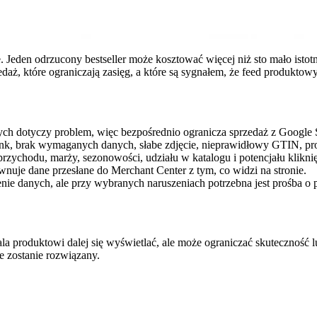
. Jeden odrzucony bestseller może kosztować więcej niż sto mało isto
edaż, które ograniczają zasięg, a które są sygnałem, że feed produktow
ych dotyczy problem, więc bezpośrednio ogranicza sprzedaż z Google
link, brak wymaganych danych, słabe zdjęcie, nieprawidłowy GTIN, pro
zychodu, marży, sezonowości, udziału w katalogu i potencjału kliknię
wnuje dane przesłane do Merchant Center z tym, co widzi na stronie.
ie danych, ale przy wybranych naruszeniach potrzebna jest prośba o
ala produktowi dalej się wyświetlać, ale może ograniczać skuteczność
e zostanie rozwiązany.