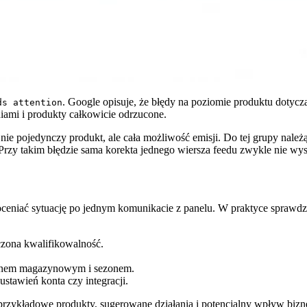
. Google opisuje, że błędy na poziomie produktu dotyczą
ds attention
iami i produkty całkowicie odrzucone.
nie pojedynczy produkt, ale cała możliwość emisji. Do tej grupy należą
rzy takim błędzie sama korekta jednego wiersza feedu zwykle nie wys
ceniać sytuację po jednym komunikacie z panelu. W praktyce sprawdza
iczona kwalifikowalność.
stanem magazynowym i sezonem.
 ustawień konta czy integracji.
 przykładowe produkty, sugerowane działania i potencjalny wpływ biznes