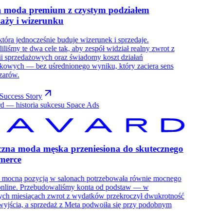
a moda premium z czystym podziałem
aży i wizerunku
tóra jednocześnie buduje wizerunek i sprzedaje.
iliśmy te dwa cele tak, aby zespół widział realny zwrot z
i sprzedażowych oraz świadomy koszt działań
kowych — bez uśrednionego wyniku, który zaciera sens
zarów.
Success Story
czna moda męska przeniesiona do skutecznego
merce
 mocną pozycją w salonach potrzebowała równie mocnego
online. Przebudowaliśmy konta od podstaw — w
ych miesiącach zwrot z wydatków przekroczył dwukrotność
wyjścia, a sprzedaż z Meta podwoiła się przy podobnym