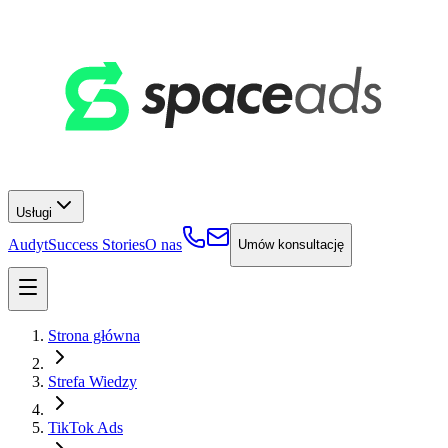
Usługi
Audyt
Success Stories
O nas
Umów konsultację
Strona główna
Strefa Wiedzy
TikTok Ads