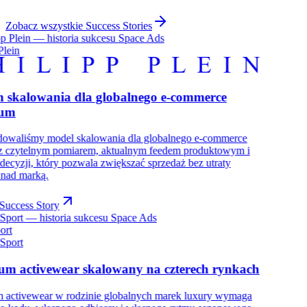
Zobacz wszystkie Success Stories
Plein
m skalowania dla globalnego e-commerce
ium
dowaliśmy model skalowania dla globalnego e-commerce
 z czytelnym pomiarem, aktualnym feedem produktowym i
decyzji, który pozwala zwiększać sprzedaż bez utraty
 nad marką.
Success Story
ort
um activewear skalowany na czterech rynkach
 activewear w rodzinie globalnych marek luxury wymaga