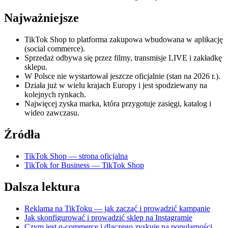
Najważniejsze
TikTok Shop to platforma zakupowa wbudowana w aplikację
(social commerce).
Sprzedaż odbywa się przez filmy, transmisje LIVE i zakładkę
sklepu.
W Polsce nie wystartował jeszcze oficjalnie (stan na 2026 r.).
Działa już w wielu krajach Europy i jest spodziewany na
kolejnych rynkach.
Najwięcej zyska marka, która przygotuje zasięgi, katalog i
wideo zawczasu.
Źródła
TikTok Shop — strona oficjalna
TikTok for Business — TikTok Shop
Dalsza lektura
Reklama na TikToku — jak zacząć i prowadzić kampanie
Jak skonfigurować i prowadzić sklep na Instagramie
Czym jest q-commerce i dlaczego zyskuje na popularności