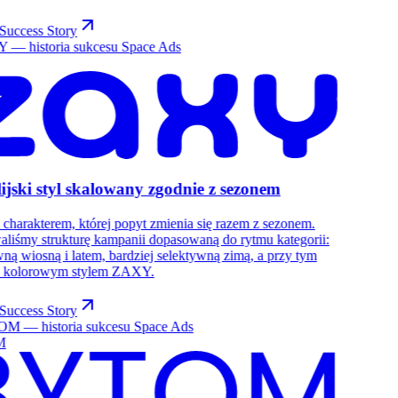
Success Story
ijski styl skalowany zgodnie z sezonem
 charakterem, której popyt zmienia się razem z sezonem.
liśmy strukturę kampanii dopasowaną do rytmu kategorii:
ną wiosną i latem, bardziej selektywną zimą, a przy tym
z kolorowym stylem ZAXY.
Success Story
M