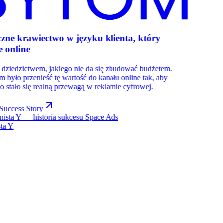
zne krawiectwo w języku klienta, który
 online
 dziedzictwem, jakiego nie da się zbudować budżetem.
 było przenieść tę wartość do kanału online tak, aby
o stało się realną przewagą w reklamie cyfrowej.
Success Story
sta Y