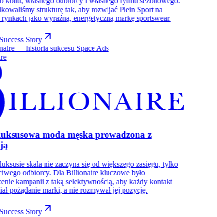
o kodu, własnego odbiorcy i własnego rytmu sezonowego.
kowaliśmy strukturę tak, aby rozwijać Plein Sport na
h rynkach jako wyraźną, energetyczną markę sportswear.
Success Story
ire
-luksusowa moda męska prowadzona z
ją
luksusie skala nie zaczyna się od większego zasięgu, tylko
ciwego odbiorcy. Dla Billionaire kluczowe było
enie kampanii z taką selektywnością, aby każdy kontakt
ał pożądanie marki, a nie rozmywał jej pozycję.
Success Story