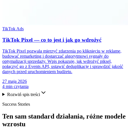
TikTok Ads
TikTok Pixel — co to jest i jak go wdrożyć
TikTok Pixel pozwala mierzyć zdarzenia po kliknięciu w reklamę,
budować remarketing i dostarczać algorytmowi sygnały do
optymalizacji sprzedaży. Wpis pokazuje, jak wdrożyć piksel,
połączyć go z Events API, ustawić deduplikację i sprawdzić jakość
danych przed uruchomieniem budżetu.
27 maja 2026
4 min czytania
Rozwiń spis treści
Success Stories
Ten sam
standard działania
, różne modele
wzrostu