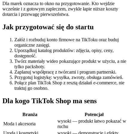
Dla marek oznacza to okno na przygotowanie. Kto wejdzie
wcześnie i z gotowym zapleczem, zwykle łapie niższe koszty
dotarcia i przewagę pierwszeństwa.
Jak przygotować się do startu
Załóż i rozbuduj konto firmowe na TikToku oraz buduj
organiczne zasięgi.
Uporządkuj katalog produktów: zdjęcia, opisy, ceny,
dostępność.
Twórz materiały wideo pokazujące produkt w użyciu, a nie
tylko packshoty.
Zaplanuj współpracę z twórcami i program partnerski.
Przygotuj logistykę: wysyłka, zwroty, obsługa zamówień.
Połącz plan TikTok Shop z resztą działań e-commerce, nie
traktuj go osobno.
Dla kogo TikTok Shop ma sens
Branża
Potencjał
wysoki — produkt łatwo pokazać w
Moda i akcesoria
ruchu
Uroda i kosmetyki
wysoki — demonstracje i efekty