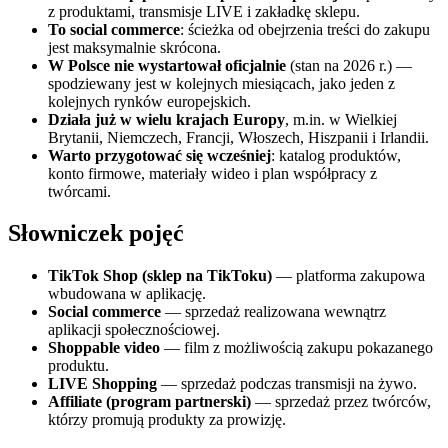
z produktami, transmisje LIVE i zakładkę sklepu.
To social commerce
: ścieżka od obejrzenia treści do zakupu
jest maksymalnie skrócona.
W Polsce nie wystartował oficjalnie
(stan na 2026 r.) —
spodziewany jest w kolejnych miesiącach, jako jeden z
kolejnych rynków europejskich.
Działa już w wielu krajach Europy
, m.in. w Wielkiej
Brytanii, Niemczech, Francji, Włoszech, Hiszpanii i Irlandii.
Warto przygotować się wcześniej
: katalog produktów,
konto firmowe, materiały wideo i plan współpracy z
twórcami.
Słowniczek pojęć
TikTok Shop (sklep na TikToku)
— platforma zakupowa
wbudowana w aplikację.
Social commerce
— sprzedaż realizowana wewnątrz
aplikacji społecznościowej.
Shoppable video
— film z możliwością zakupu pokazanego
produktu.
LIVE Shopping
— sprzedaż podczas transmisji na żywo.
Affiliate (program partnerski)
— sprzedaż przez twórców,
którzy promują produkty za prowizję.