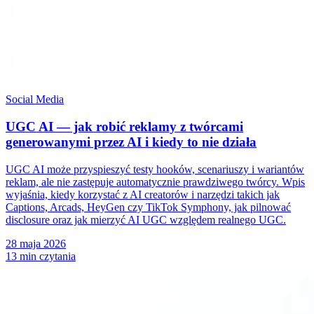
Social Media
UGC AI — jak robić reklamy z twórcami
generowanymi przez AI i kiedy to nie działa
UGC AI może przyspieszyć testy hooków, scenariuszy i wariantów
reklam, ale nie zastępuje automatycznie prawdziwego twórcy. Wpis
wyjaśnia, kiedy korzystać z AI creatorów i narzędzi takich jak
Captions, Arcads, HeyGen czy TikTok Symphony, jak pilnować
disclosure oraz jak mierzyć AI UGC względem realnego UGC.
28 maja 2026
13 min czytania