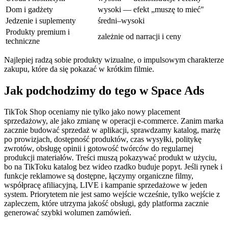
Dom i gadżety
wysoki — efekt „muszę to mieć"
Jedzenie i suplementy
średni–wysoki
Produkty premium i
zależnie od narracji i ceny
techniczne
Najlepiej radzą sobie produkty wizualne, o impulsowym charakterze
zakupu, które da się pokazać w krótkim filmie.
Jak podchodzimy do tego w Space Ads
TikTok Shop oceniamy nie tylko jako nowy placement
sprzedażowy, ale jako zmianę w operacji e-commerce. Zanim marka
zacznie budować sprzedaż w aplikacji, sprawdzamy katalog, marżę
po prowizjach, dostępność produktów, czas wysyłki, politykę
zwrotów, obsługę opinii i gotowość twórców do regularnej
produkcji materiałów. Treści muszą pokazywać produkt w użyciu,
bo na TikToku katalog bez wideo rzadko buduje popyt. Jeśli rynek i
funkcje reklamowe są dostępne, łączymy organiczne filmy,
współpracę afiliacyjną, LIVE i kampanie sprzedażowe w jeden
system. Priorytetem nie jest samo wejście wcześnie, tylko wejście z
zapleczem, które utrzyma jakość obsługi, gdy platforma zacznie
generować szybki wolumen zamówień.