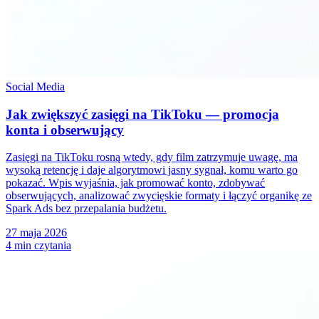
Social Media
Jak zwiększyć zasięgi na TikToku — promocja
konta i obserwujący
Zasięgi na TikToku rosną wtedy, gdy film zatrzymuje uwagę, ma
wysoką retencję i daje algorytmowi jasny sygnał, komu warto go
pokazać. Wpis wyjaśnia, jak promować konto, zdobywać
obserwujących, analizować zwycięskie formaty i łączyć organikę ze
Spark Ads bez przepalania budżetu.
27 maja 2026
4 min czytania