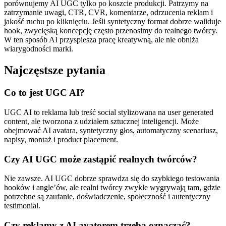
porównujemy AI UGC tylko po koszcie produkcji. Patrzymy na
zatrzymanie uwagi, CTR, CVR, komentarze, odrzucenia reklam i
jakość ruchu po kliknięciu. Jeśli syntetyczny format dobrze waliduje
hook, zwycięską koncepcję często przenosimy do realnego twórcy.
W ten sposób AI przyspiesza pracę kreatywną, ale nie obniża
wiarygodności marki.
Najczęstsze pytania
Co to jest UGC AI?
UGC AI to reklama lub treść social stylizowana na user generated
content, ale tworzona z udziałem sztucznej inteligencji. Może
obejmować AI avatara, syntetyczny głos, automatyczny scenariusz,
napisy, montaż i product placement.
Czy AI UGC może zastąpić realnych twórców?
Nie zawsze. AI UGC dobrze sprawdza się do szybkiego testowania
hooków i angle’ów, ale realni twórcy zwykle wygrywają tam, gdzie
potrzebne są zaufanie, doświadczenie, społeczność i autentyczny
testimonial.
Czy reklamy z AI avatorem trzeba oznaczać?