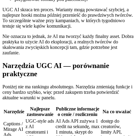
UGC AI skraca ten proces. Warianty mogą powstawać szybciej, a
najlepsze hooki można później przenieść do prawdziwych twórców.
To szczególnie ważne przy kampaniach, w których tygodniowo
testuje się wiele kątów komunikacji.
Nie oznacza to jednak, że AI ma tworzyć każdy finalny asset. Dobra
praktyka to użycie AI do eksploracji, a realnych twórców do
skalowania zwycięskich koncepcji tam, gdzie potrzebne jest
zaufanie.
Narzędzia UGC AI — porównanie
praktyczne
Poniżej nie ma rankingu absolutnego. Narzędzia zmieniają funkcje i
ceny bardzo szybko, więc przed zakupem trzeba potwierdzić
aktualne warunki w panelu.
Najlepsze
Publiczne informacje
Narzędzie
Na co uważać
zastosowanie
o cenie / rozliczeniu
UGC-style ads
AI Ads API zużywa 1
dostęp do
Captions /
z AI
credit na sekundę, max
creatorów,
Mirage AI
creatorami i
1 minuta, skrypt do
limity API,
Ads