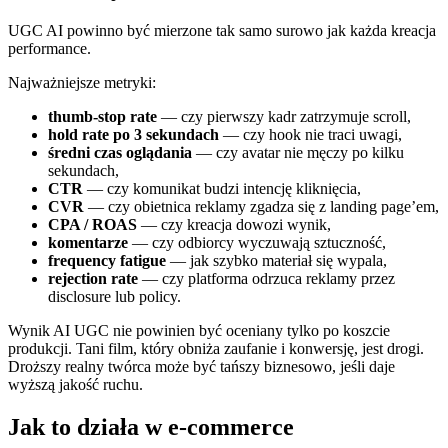
UGC AI powinno być mierzone tak samo surowo jak każda kreacja
performance.
Najważniejsze metryki:
thumb-stop rate
— czy pierwszy kadr zatrzymuje scroll,
hold rate po 3 sekundach
— czy hook nie traci uwagi,
średni czas oglądania
— czy avatar nie męczy po kilku
sekundach,
CTR
— czy komunikat budzi intencję kliknięcia,
CVR
— czy obietnica reklamy zgadza się z landing page’em,
CPA / ROAS
— czy kreacja dowozi wynik,
komentarze
— czy odbiorcy wyczuwają sztuczność,
frequency fatigue
— jak szybko materiał się wypala,
rejection rate
— czy platforma odrzuca reklamy przez
disclosure lub policy.
Wynik AI UGC nie powinien być oceniany tylko po koszcie
produkcji. Tani film, który obniża zaufanie i konwersję, jest drogi.
Droższy realny twórca może być tańszy biznesowo, jeśli daje
wyższą jakość ruchu.
Jak to działa w e-commerce