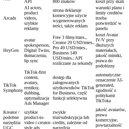
API
800 znaków
koszt przy skali
AI actors,
warunki planu i
strona deklaruje
product
limity creditów
komercyjne użycie
Arcads
videos,
trzeba
wygenerowanych
szybkie
potwierdzić w
treści, także reklam
reklamy
panelu
koszt Avatar
Free 3 filmy/mies.,
avatar
IV/V przy
Creator 29 USD/mies.,
spokesperson,
dłuższych
Pro 49 USD/mies.,
HeyGen
Digital Twins,
materiałach,
Business 149
tłumaczenia,
jakość mimiki,
USD/mies.; API
lip sync
prawa do
rozliczane za sekundy
podobizny
TikTok-first
automatyczne
content,
dostęp dla
oznaczenie AI-
avatary,
zalogowanych
TikTok
generated,
remiksy,
użytkowników TikTok
Symphony
zgodność z
dubbing,
for Business, część
politykami
optymalizacja
funkcji selektywna
TikToka
Ads Manager
jakość avatarów,
Kreator /
szybkie
zwykle
prawa
podobne
product-to-
trial/subskrypcja lub
komercyjne,
narzędzia
video i creator-
credits, zależnie od
powtarzalność
UGC
style ads
narzędzia