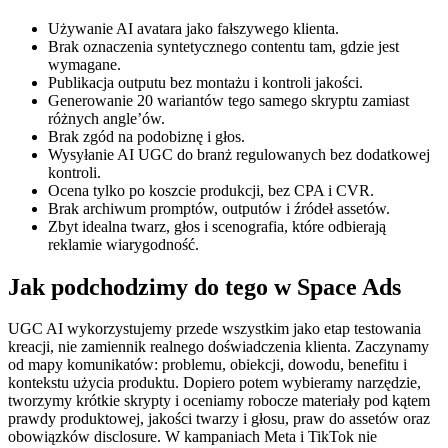
Używanie AI avatara jako fałszywego klienta.
Brak oznaczenia syntetycznego contentu tam, gdzie jest
wymagane.
Publikacja outputu bez montażu i kontroli jakości.
Generowanie 20 wariantów tego samego skryptu zamiast
różnych angle’ów.
Brak zgód na podobiznę i głos.
Wysyłanie AI UGC do branż regulowanych bez dodatkowej
kontroli.
Ocena tylko po koszcie produkcji, bez CPA i CVR.
Brak archiwum promptów, outputów i źródeł assetów.
Zbyt idealna twarz, głos i scenografia, które odbierają
reklamie wiarygodność.
Jak podchodzimy do tego w Space Ads
UGC AI wykorzystujemy przede wszystkim jako etap testowania
kreacji, nie zamiennik realnego doświadczenia klienta. Zaczynamy
od mapy komunikatów: problemu, obiekcji, dowodu, benefitu i
kontekstu użycia produktu. Dopiero potem wybieramy narzędzie,
tworzymy krótkie skrypty i oceniamy robocze materiały pod kątem
prawdy produktowej, jakości twarzy i głosu, praw do assetów oraz
obowiązków disclosure. W kampaniach Meta i TikTok nie