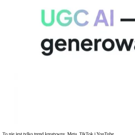
To nie jest tylko trend kreatywny. Meta, TikTok i YouTube