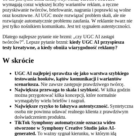
wymagają coraz większej liczby wariantów reklam, a ręczne
pozyskiwanie twórców, briefowanie, nagrania i poprawki są wolne
oraz kosztowne. AI UGC może rozwiązać problem skali, ale nie
rozwiązuje automatycznie problemu zaufania. W reklamie twarz nie
jest tylko nośnikiem komunikatu. Jest też sygnałem autentyczności.
Dlatego najlepsze pytanie nie brzmi: „czy UGC AI zastąpi
twórców?”. Lepsze pytanie brzmi:
kiedy UGC AI przyspiesza
testy kreatywne, a kiedy obniża wiarygodność reklamy?
W skrócie
UGC AI najlepiej sprawdza się jako warstwa szybkiego
testowania hooków, kątów komunikacji i wariantów
scenariusza.
Nie zawsze zastępuje prawdziwego twórcę.
Największa przewaga to skala i szybkość.
W kilka godzin
można przygotować kilka koncepcji, które normalnie
wymagałyby wielu briefów i nagrań.
Największe ryzyko to fałszywa autentyczność.
Syntetyczna
osoba nie powinna udawać realnego klienta z prawdziwym
doświadczeniem produktu.
TikTok Symphony automatycznie oznacza wideo
stworzone w Symphony Creative Studio jako AI-
generated.
To ważny sygnał kierunku, w którym idą