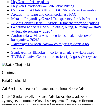
HeyGen — Pricing plans
HeyGen Developers — Self-Serve Pricing
Captions — AI Ads API for UGC-Style Video Generation
Arcads — Pricing and commercial use FAQ
Meta — Expanding GenAI Transparency for Ads Products
AI Act Service Desk — Article 50 transparency obligations
Generator wideo AI: Veo 3, Sora 2, Kling, Runway — który
wybrać do reklam w 2026?
Andromeda w Meta Ads — co to jest i jak dostosować
kampanie w 2026?
Advantage+ w Meta Ads — co to jest i jak działa po
zmianach
Spark Ads na TikToku — co to jest i jak je wykorzystać
TikTok Creative Center — co to jest i jak go wykorzystać
O autorze
Rafał Chojnacki
Założyciel i strateg performance marketingu
, Space Ads
Od 2018 roku rozwijam Space Ads, łącząc doświadczenie
agencyjne, e-commerce’owe i strategiczne. Pomagam firmom e-
commerce, SaaS i B2B skalować kampanie płatne, analitykę i