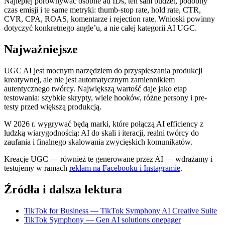
Najlepiej porównywać osobne ad IDs, ten sam budżet, podobny
czas emisji i te same metryki: thumb-stop rate, hold rate, CTR,
CVR, CPA, ROAS, komentarze i rejection rate. Wnioski powinny
dotyczyć konkretnego angle’u, a nie całej kategorii AI UGC.
Najważniejsze
UGC AI jest mocnym narzędziem do przyspieszania produkcji
kreatywnej, ale nie jest automatycznym zamiennikiem
autentycznego twórcy. Największą wartość daje jako etap
testowania: szybkie skrypty, wiele hooków, różne persony i pre-
testy przed większą produkcją.
W 2026 r. wygrywać będą marki, które połączą AI efficiency z
ludzką wiarygodnością: AI do skali i iteracji, realni twórcy do
zaufania i finalnego skalowania zwycięskich komunikatów.
Kreacje UGC — również te generowane przez AI — wdrażamy i
testujemy w ramach
reklam na Facebooku i Instagramie
.
Źródła i dalsza lektura
TikTok for Business — TikTok Symphony AI Creative Suite
TikTok Symphony — Gen AI solutions onepager