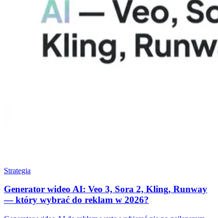
Strategia
Generator wideo AI: Veo 3, Sora 2, Kling, Runway
— który wybrać do reklam w 2026?