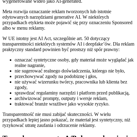
wygenerowane wideo jako AI-generated.
Meta rozwija oznaczanie reklam tworzonych lub istotnie
edytowanych narzędziami generative AI. W niektórych
przypadkach etykieta może pojawić się przy oznaczeniu Sponsored
albo w menu reklamy.
W UE istotny jest AI Act, szczególnie art. 50 dotyczący
transparentności niektórych systemów AI i deepfake’ów. Dla reklam
praktyczny standard powinien być prostszy niż spór prawny:
oznaczać syntetyczne osoby, gdy materiał może wyglądać jak
realne nagranie,
nie sugerować realnego doświadczenia, którego nie było,
przechowywać zgody na podobiznę i głos,
nie używać wizerunku twórcy, pracownika lub klienta bez
zgody,
sprawdzać regulaminy narzędzi i platform przed publikacją,
archiwizować prompty, outputy i wersje reklam,
traktować branże wrażliwe jako wysokie ryzyko.
Transparentność nie musi zabijać skuteczności. W wielu
przypadkach lepiej jasno pokazać, że materiał jest syntetyczny, niż
ryzykować utratę zaufania i odrzucenie reklamy.