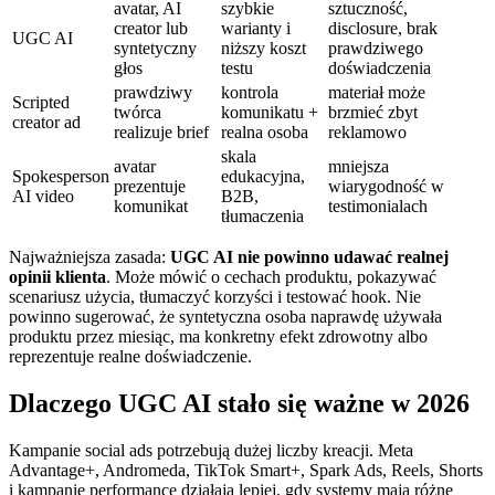
avatar, AI
szybkie
sztuczność,
creator lub
warianty i
disclosure, brak
UGC AI
syntetyczny
niższy koszt
prawdziwego
głos
testu
doświadczenia
prawdziwy
kontrola
materiał może
Scripted
twórca
komunikatu +
brzmieć zbyt
creator ad
realizuje brief
realna osoba
reklamowo
skala
avatar
mniejsza
Spokesperson
edukacyjna,
prezentuje
wiarygodność w
AI video
B2B,
komunikat
testimonialach
tłumaczenia
Najważniejsza zasada:
UGC AI nie powinno udawać realnej
opinii klienta
. Może mówić o cechach produktu, pokazywać
scenariusz użycia, tłumaczyć korzyści i testować hook. Nie
powinno sugerować, że syntetyczna osoba naprawdę używała
produktu przez miesiąc, ma konkretny efekt zdrowotny albo
reprezentuje realne doświadczenie.
Dlaczego UGC AI stało się ważne w 2026
Kampanie social ads potrzebują dużej liczby kreacji. Meta
Advantage+, Andromeda, TikTok Smart+, Spark Ads, Reels, Shorts
i kampanie performance działają lepiej, gdy systemy mają różne