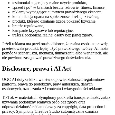
testimonial sugerujący realne użycie produktu,
„przed i po” w branżach beauty, zdrowie, fitness, finanse,
reklamy wymagające autorytetu prawdziwego eksperta,
komunikacja oparta na społeczności i relacji z twórcą,
produkt, którego działanie trzeba pokazać fizycznie,
branże regulowane,
kampanie kryzysowe lub reputacyjne,
treści z podobizną realnej osoby bez jasnej zgody.
Jeżeli reklama ma przekonać odbiorcę, że realna osoba naprawdę
przetestowała produkt, lepiej użyć prawdziwego twórcy. AI może
pomóc w scenariuszu, montażu, tłumaczeniu albo wariantach, ale
nie powinno zastępować prawdziwego doświadczenia.
Disclosure, prawa i AI Act
UGC AI dotyka kilku warstw odpowiedzialności: regulaminów
platform, prawa do podobizny, praw autorskich, danych
osobowych, oznaczania AI contentu i wiarygodności reklamy.
TikTok w materiałach Symphony podkreśla transparentność, zakaz
używania podobizny realnych osób bez zgody oraz
odpowiedzialność reklamodawcy za copyright, data protection i
privacy. Symphony Creative Studio automatycznie oznacza