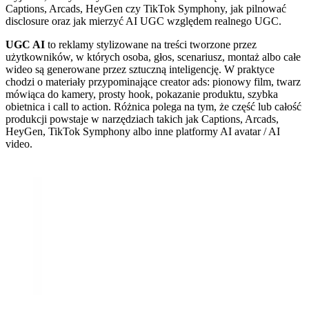
Captions, Arcads, HeyGen czy TikTok Symphony, jak pilnować
disclosure oraz jak mierzyć AI UGC względem realnego UGC.
UGC AI
to reklamy stylizowane na treści tworzone przez
użytkowników, w których osoba, głos, scenariusz, montaż albo całe
wideo są generowane przez sztuczną inteligencję. W praktyce
chodzi o materiały przypominające creator ads: pionowy film, twarz
mówiąca do kamery, prosty hook, pokazanie produktu, szybka
obietnica i call to action. Różnica polega na tym, że część lub całość
produkcji powstaje w narzędziach takich jak Captions, Arcads,
HeyGen, TikTok Symphony albo inne platformy AI avatar / AI
video.