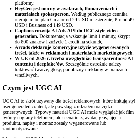
platformy.
HeyGen jest mocny w avatarach, tłumaczeniach i
materiałach spokesperson.
Według publicznego cennika
oferuje m.in. plan Creator od 29 USD miesięcznie, Pro od 49
USD i Business od 149 USD.
Captions rozwija AI Ads API do UGC-style video
generation.
Dokumentacja wskazuje limit 1 minuty, skrypt
do 800 znaków i zużycie 1 credit na sekundę.
Arcads deklaruje komercyjne użycie wygenerowanych
treści, także w reklamach i materiałach marketingowych.
W UE od 2026 r. trzeba uwzględniać transparentność AI
contentu i deepfake’ów.
Szczególnie ostrożnie należy
traktować twarze, głosy, podobizny i reklamy w branżach
wrażliwych.
Czym jest UGC AI
UGC AI to skrót używany dla treści reklamowych, które imitują styl
user generated content, ale powstają z udziałem narzędzi
generatywnych. Typowy materiał UGC AI może wyglądać jak film
twórcy nagrany telefonem, ale scenariusz, avatar, głos, ujęcia
produktu, napisy i montaż zostały wygenerowane lub
zautomatyzowane.