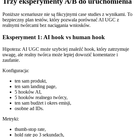
Trzy eksperymenty A/B do uruchomienia
Poniższe scenariusze nie są fikcyjnymi case studies z wynikami. To
bezpieczny plan testów, który pozwala porównać AI UGC z
realnymi twórcami bez naciągania wniosków.
Eksperyment 1: AI hook vs human hook
Hipoteza: AI UGC może szybciej znaleźć hook, który zatrzymuje
uwagę, ale realny twórca może lepiej dowozić komentarze i
zaufanie.
Konfiguracja:
ten sam produkt,
ten sam landing page,
5 hooków AI,
5 hooków realnego twórcy,
ten sam budżet i okres emisji,
osobne ad IDs.
Metryki:
thumb-stop rate,
hold rate po 3 sekundach,