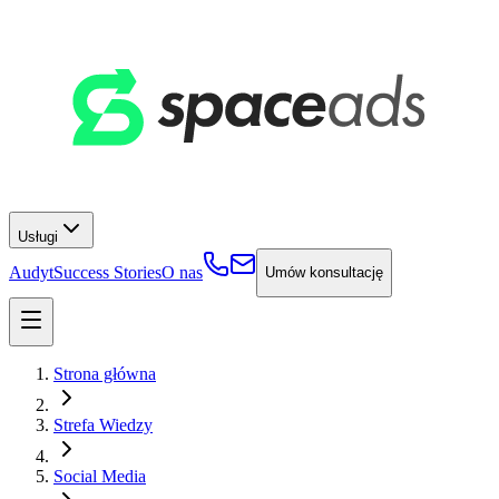
Usługi
Audyt
Success Stories
O nas
Umów konsultację
Strona główna
Strefa Wiedzy
Social Media