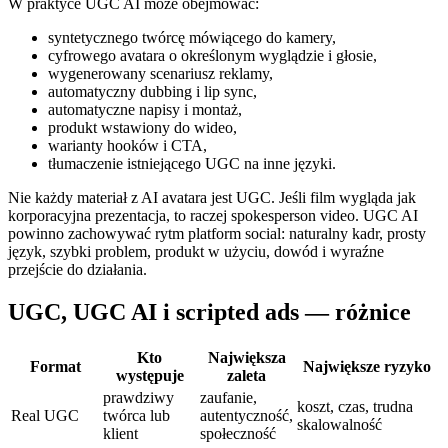
W praktyce UGC AI może obejmować:
syntetycznego twórcę mówiącego do kamery,
cyfrowego avatara o określonym wyglądzie i głosie,
wygenerowany scenariusz reklamy,
automatyczny dubbing i lip sync,
automatyczne napisy i montaż,
produkt wstawiony do wideo,
warianty hooków i CTA,
tłumaczenie istniejącego UGC na inne języki.
Nie każdy materiał z AI avatara jest UGC. Jeśli film wygląda jak
korporacyjna prezentacja, to raczej spokesperson video. UGC AI
powinno zachowywać rytm platform social: naturalny kadr, prosty
język, szybki problem, produkt w użyciu, dowód i wyraźne
przejście do działania.
UGC, UGC AI i scripted ads — różnice
Kto
Największa
Format
Największe ryzyko
występuje
zaleta
prawdziwy
zaufanie,
koszt, czas, trudna
Real UGC
twórca lub
autentyczność,
skalowalność
klient
społeczność