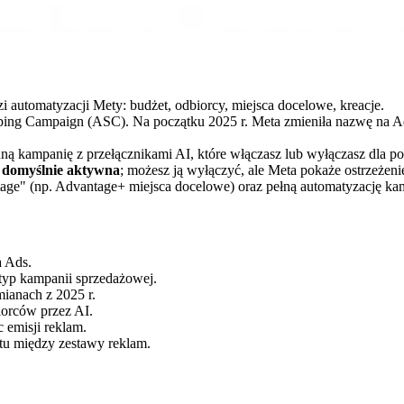
i automatyzacji Mety: budżet, odbiorcy, miejsca docelowe, kreacje.
g Campaign (ASC). Na początku 2025 r. Meta zmieniła nazwę na Advan
ą kampanię z przełącznikami AI, które włączasz lub wyłączasz dla p
t domyślnie aktywna
; możesz ją wyłączyć, ale Meta pokaże ostrzeże
age" (np. Advantage+ miejsca docelowe) oraz pełną automatyzację ka
 Ads.
yp kampanii sprzedażowej.
ianach z 2025 r.
orców przez AI.
emisji reklam.
u między zestawy reklam.