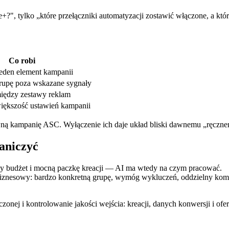
?", tylko „które przełączniki automatyzacji zostawić włączone, a któr
Co robi
jeden element kampanii
grupę poza wskazane sygnały
między zestawy reklam
iększość ustawień kampanii
wną kampanię ASC. Wyłączenie ich daje układ bliski dawnemu „ręczn
aniczyć
ny budżet i mocną paczkę kreacji — AI ma wtedy na czym pracować.
znesowy: bardzo konkretną grupę, wymóg wykluczeń, oddzielny komun
onej i kontrolowanie jakości wejścia: kreacji, danych konwersji i ofer