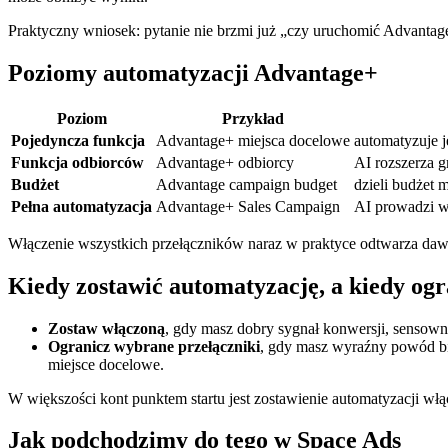
Praktyczny wniosek: pytanie nie brzmi już „czy uruchomić Advantage+
Poziomy automatyzacji Advantage+
Poziom
Przykład
Pojedyncza funkcja
Advantage+ miejsca docelowe
automatyzuje 
Funkcja odbiorców
Advantage+ odbiorcy
AI rozszerza 
Budżet
Advantage campaign budget
dzieli budżet 
Pełna automatyzacja
Advantage+ Sales Campaign
AI prowadzi w
Włączenie wszystkich przełączników naraz w praktyce odtwarza da
Kiedy zostawić automatyzację, a kiedy ogr
Zostaw włączoną
, gdy masz dobry sygnał konwersji, sensow
Ogranicz wybrane przełączniki
, gdy masz wyraźny powód bi
miejsce docelowe.
W większości kont punktem startu jest zostawienie automatyzacji włącz
Jak podchodzimy do tego w Space Ads