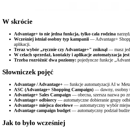
W skrócie
Advantage+ to nie jedna funkcja, tylko cała rodzina
narzędz
Wcześniej istniał osobny typ kampanii
— Advantage+ Shoppin
aplikacji.
Teraz wybór „ręcznie czy Advantage+" zniknął
— masz jedn
W celach sprzedaż, kontakty i aplikacje automatyzacja jes
Trzeba rozróżnić dwa poziomy:
pojedyncze funkcje „Advant
Słowniczek pojęć
Advantage / Advantage+
— funkcje automatyzacji AI w Meta
ASC (Advantage+ Shopping Campaign)
— dawny, osobny t
Advantage+ Sales Campaign
— obecna, szersza nazwa po zm
Advantage+ odbiorcy
— automatyczne dobieranie grupy odbi
Advantage+ miejsca docelowe
— automatyczny wybór miejsc 
Advantage campaign budget
— automatyczny podział budżet
Jak to było wcześniej