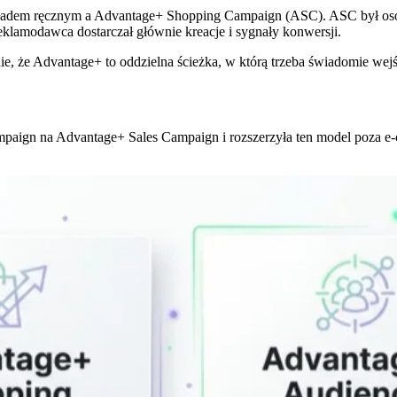
układem ręcznym a Advantage+ Shopping Campaign (ASC). ASC był os
reklamodawca dostarczał głównie kreacje i sygnały konwersji.
, że Advantage+ to oddzielna ścieżka, w którą trzeba świadomie wejś
aign na Advantage+ Sales Campaign i rozszerzyła ten model poza e-c