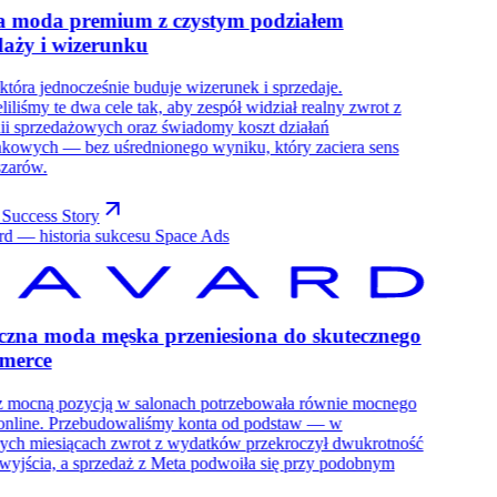
a moda premium z czystym podziałem
daży i wizerunku
która jednocześnie buduje wizerunek i sprzedaje.
liliśmy te dwa cele tak, aby zespół widział realny zwrot z
i sprzedażowych oraz świadomy koszt działań
kowych — bez uśrednionego wyniku, który zaciera sens
szarów.
Success Story
czna moda męska przeniesiona do skutecznego
merce
z mocną pozycją w salonach potrzebowała równie mocnego
online. Przebudowaliśmy konta od podstaw — w
ych miesiącach zwrot z wydatków przekroczył dwukrotność
wyjścia, a sprzedaż z Meta podwoiła się przy podobnym