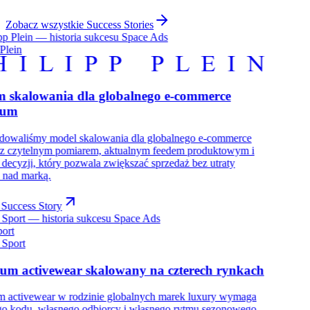
Zobacz wszystkie Success Stories
 Plein
m skalowania dla globalnego e-commerce
ium
dowaliśmy model skalowania dla globalnego e-commerce
 z czytelnym pomiarem, aktualnym feedem produktowym i
decyzji, który pozwala zwiększać sprzedaż bez utraty
i nad marką.
Success Story
port
um activewear skalowany na czterech rynkach
 activewear w rodzinie globalnych marek luxury wymaga
o kodu, własnego odbiorcy i własnego rytmu sezonowego.