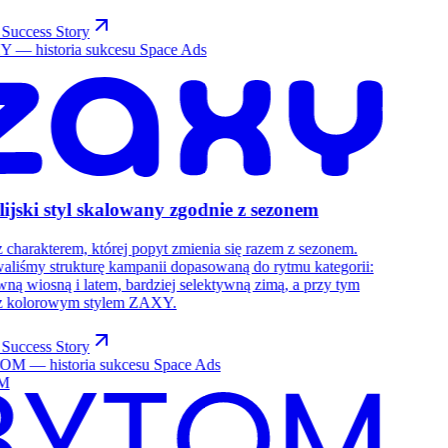
Success Story
lijski styl skalowany zgodnie z sezonem
 charakterem, której popyt zmienia się razem z sezonem.
liśmy strukturę kampanii dopasowaną do rytmu kategorii:
wną wiosną i latem, bardziej selektywną zimą, a przy tym
 z kolorowym stylem ZAXY.
Success Story
M