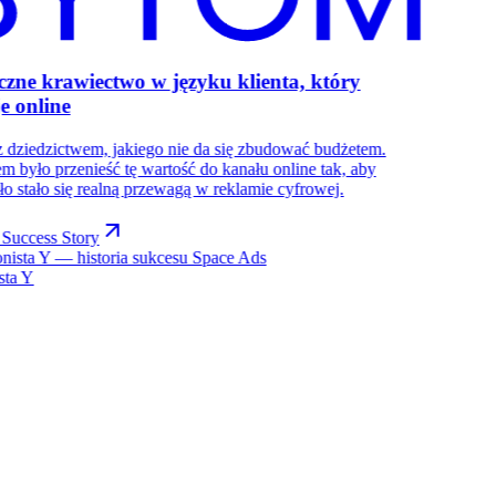
czne krawiectwo w języku klienta, który
e online
 dziedzictwem, jakiego nie da się zbudować budżetem.
m było przenieść tę wartość do kanału online tak, aby
ło stało się realną przewagą w reklamie cyfrowej.
Success Story
sta Y