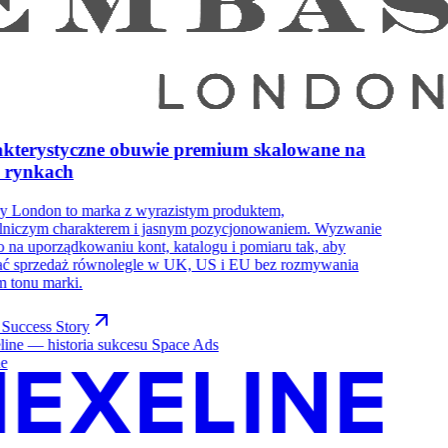
kterystyczne obuwie premium skalowane na
h rynkach
y London to marka z wyrazistym produktem,
ślniczym charakterem i jasnym pozycjonowaniem. Wyzwanie
o na uporządkowaniu kont, katalogu i pomiaru tak, aby
ać sprzedaż równolegle w UK, US i EU bez rozmywania
 tonu marki.
Success Story
ne