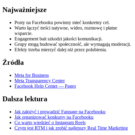
Najważniejsze
Posty na Facebooku powinny mieć konkretny cel.
Warto łączyć treści natywne, wideo, rozmowę i płatne
wsparcie.
Engagement bait szkodzi jakości komunikacji.
Grupy mogą budować społeczność, ale wymagają moderacji.
Efekty trzeba mierzyć dalej niż przez polubienia.
Źródła
Meta for Business
Meta Transparency Center
Facebook Help Center — Pages
Dalsza lektura
Jak założyć i prowadzić Fanpage na Facebooku
Jak organizować konkursy na Facebooku
Co warto wiedzieć o Instagram Reels
Czym jest RTM i jak zrobić najlepszy Real Time Marketing