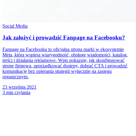
Social Media
Jak założyć i prowadzić Fanpage na Facebooku?
Fanpage na Facebooku to oficjalna strona marki w ekosystemie
Meta, która wspiera wiarygodność, obsługę wiadomości, katalog,
treści i działania reklamowe. Wpis pokazuje, jak skonfigurować
stronę firmową, uporządkować dostępy, dobrać CTA i prowadzić
komunikację bez opierania strategii wyłącznie na zasięgu
organicznym.
23 września 2021
3 min czytania