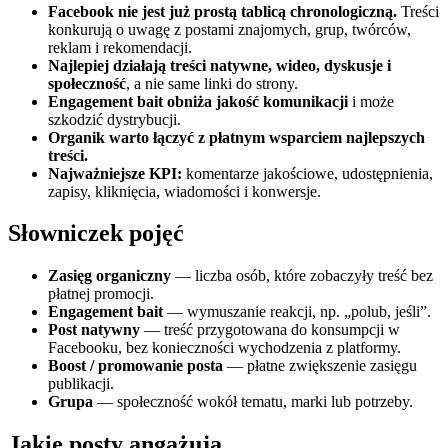
Facebook nie jest już prostą tablicą chronologiczną.
Treści
konkurują o uwagę z postami znajomych, grup, twórców,
reklam i rekomendacji.
Najlepiej działają treści natywne, wideo, dyskusje i
społeczność
, a nie same linki do strony.
Engagement bait obniża jakość komunikacji
i może
szkodzić dystrybucji.
Organik warto łączyć z płatnym wsparciem najlepszych
treści.
Najważniejsze KPI:
komentarze jakościowe, udostępnienia,
zapisy, kliknięcia, wiadomości i konwersje.
Słowniczek pojęć
Zasięg organiczny
— liczba osób, które zobaczyły treść bez
płatnej promocji.
Engagement bait
— wymuszanie reakcji, np. „polub, jeśli”.
Post natywny
— treść przygotowana do konsumpcji w
Facebooku, bez konieczności wychodzenia z platformy.
Boost / promowanie posta
— płatne zwiększenie zasięgu
publikacji.
Grupa
— społeczność wokół tematu, marki lub potrzeby.
Jakie posty angażują