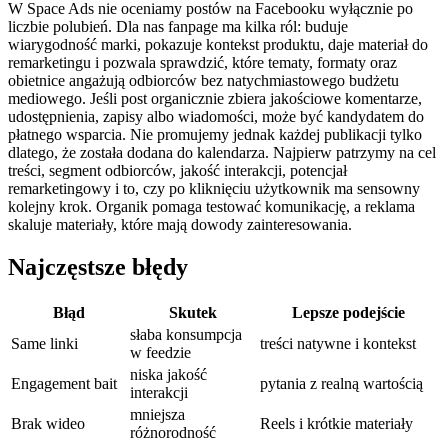
W Space Ads nie oceniamy postów na Facebooku wyłącznie po
liczbie polubień. Dla nas fanpage ma kilka ról: buduje
wiarygodność marki, pokazuje kontekst produktu, daje materiał do
remarketingu i pozwala sprawdzić, które tematy, formaty oraz
obietnice angażują odbiorców bez natychmiastowego budżetu
mediowego. Jeśli post organicznie zbiera jakościowe komentarze,
udostępnienia, zapisy albo wiadomości, może być kandydatem do
płatnego wsparcia. Nie promujemy jednak każdej publikacji tylko
dlatego, że została dodana do kalendarza. Najpierw patrzymy na cel
treści, segment odbiorców, jakość interakcji, potencjał
remarketingowy i to, czy po kliknięciu użytkownik ma sensowny
kolejny krok. Organik pomaga testować komunikację, a reklama
skaluje materiały, które mają dowody zainteresowania.
Najczęstsze błędy
Błąd
Skutek
Lepsze podejście
słaba konsumpcja
Same linki
treści natywne i kontekst
w feedzie
niska jakość
Engagement bait
pytania z realną wartością
interakcji
mniejsza
Brak wideo
Reels i krótkie materiały
różnorodność