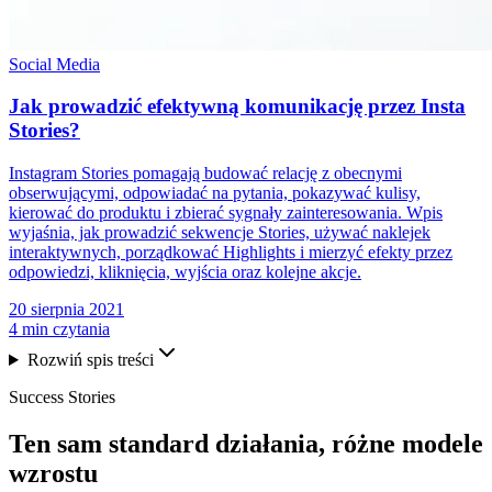
Social Media
Jak prowadzić efektywną komunikację przez Insta
Stories?
Instagram Stories pomagają budować relację z obecnymi
obserwującymi, odpowiadać na pytania, pokazywać kulisy,
kierować do produktu i zbierać sygnały zainteresowania. Wpis
wyjaśnia, jak prowadzić sekwencje Stories, używać naklejek
interaktywnych, porządkować Highlights i mierzyć efekty przez
odpowiedzi, kliknięcia, wyjścia oraz kolejne akcje.
20 sierpnia 2021
4 min czytania
Rozwiń spis treści
Success Stories
Ten sam
standard działania
, różne modele
wzrostu