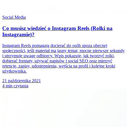
Social Media
Co musisz wiedzieć o Instagram Reels (Rolki na
Instagramie)?
Instagram Reels pomagają docierać do osób spoza obecnej
społeczności, jeśli materiał ma jasny temat, mocne pierwsze sekundy
i utrzymuje uwagę odbiorcy. Wpis pokazuje, jak tworzyć rolki,
dobierać formaty, używać napisów i social SEO oraz mierzyć
retencję, zapisy, udostępnienia, wejścia na profil i kolejne kroki
użytkownika.
21 października 2021
4 min czytania