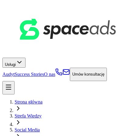
Usługi
Audyt
Success Stories
O nas
Umów konsultację
Strona główna
Strefa Wiedzy
Social Media