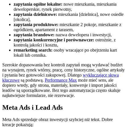
zapytania ogólne lokalne:
nowe mieszkania, mieszkania
deweloperskie, rynek pierwotny,
zapytania dzielnicowe:
mieszkania [dzielnica], nowe osiedle
[okolica],
zapytania produktowe:
mieszkanie 2 pokoje, mieszkanie z
ogródkiem, apartament z tarasem,
zapytania brandowe:
nazwa dewelopera i inwestycji,
zapytania konkurencyjne i porównawcze:
ostrożnie, z
kontrolą jakości i kosztu,
remarketing search:
osoby wracające po obejrzeniu kart
lokali lub cennika.
Szerokie dopasowania bez kontroli zapytań mogą wydawać budżet
na wynajem, rynek wtórny, pracę, ceny historyczne, ogólne artykuły
i pytania bez gotowości zakupowej. Dlatego
wykluczające słowa
kluczowe
są podstawą.
Performance Max
może mieć sens, ale
dopiero wtedy, gdy strona, materiały, konwersje i import jakości
leadów są uporządkowane. Bez tego automatyzacja często skaluje
najłatwiejsze formularze, nie rezerwacje.
Meta Ads i Lead Ads
Meta Ads sprzedaje obraz inwestycji szybciej niż tekst. Dobre
kreacje pokazują: