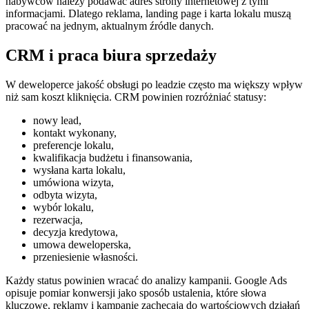
nabywców należy podawać adres strony internetowej z tymi
informacjami. Dlatego reklama, landing page i karta lokalu muszą
pracować na jednym, aktualnym źródle danych.
CRM i praca biura sprzedaży
W deweloperce jakość obsługi po leadzie często ma większy wpływ
niż sam koszt kliknięcia. CRM powinien rozróżniać statusy:
nowy lead,
kontakt wykonany,
preferencje lokalu,
kwalifikacja budżetu i finansowania,
wysłana karta lokalu,
umówiona wizyta,
odbyta wizyta,
wybór lokalu,
rezerwacja,
decyzja kredytowa,
umowa deweloperska,
przeniesienie własności.
Każdy status powinien wracać do analizy kampanii. Google Ads
opisuje pomiar konwersji jako sposób ustalenia, które słowa
kluczowe, reklamy i kampanie zachęcają do wartościowych działań