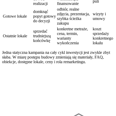
puli
realizacji
finansowanie
odbiór, realne
domknąć
zdjęcia, prezentacja,
wizyty i
Gotowe lokale
popyt gotowy
szybka ścieżka
umowy
do decyzji
zakupu
konkretne metraże,
koszt
sprzedać
cena, termin,
sprzedaży
Ostatnie lokale
trudniejszą
warianty
konkretnego
końcówkę
wykończenia
lokalu
Jedna statyczna kampania na cały cykl inwestycji jest zwykle zbyt
słaba. W miarę postępu budowy zmieniają się materiały, FAQ,
obiekcje, dostępne lokale, ceny i rola remarketingu.