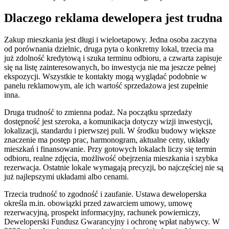
Dlaczego reklama dewelopera jest trudna
Zakup mieszkania jest długi i wieloetapowy. Jedna osoba zaczyna
od porównania dzielnic, druga pyta o konkretny lokal, trzecia ma
już zdolność kredytową i szuka terminu odbioru, a czwarta zapisuje
się na listę zainteresowanych, bo inwestycja nie ma jeszcze pełnej
ekspozycji. Wszystkie te kontakty mogą wyglądać podobnie w
panelu reklamowym, ale ich wartość sprzedażowa jest zupełnie
inna.
Druga trudność to zmienna podaż. Na początku sprzedaży
dostępność jest szeroka, a komunikacja dotyczy wizji inwestycji,
lokalizacji, standardu i pierwszej puli. W środku budowy większe
znaczenie ma postęp prac, harmonogram, aktualne ceny, układy
mieszkań i finansowanie. Przy gotowych lokalach liczy się termin
odbioru, realne zdjęcia, możliwość obejrzenia mieszkania i szybka
rezerwacja. Ostatnie lokale wymagają precyzji, bo najczęściej nie są
już najlepszymi układami albo cenami.
Trzecia trudność to zgodność i zaufanie. Ustawa deweloperska
określa m.in. obowiązki przed zawarciem umowy, umowę
rezerwacyjną, prospekt informacyjny, rachunek powierniczy,
Deweloperski Fundusz Gwarancyjny i ochronę wpłat nabywcy. W