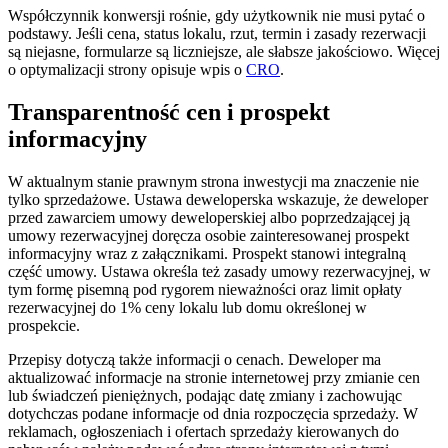
Współczynnik konwersji rośnie, gdy użytkownik nie musi pytać o
podstawy. Jeśli cena, status lokalu, rzut, termin i zasady rezerwacji
są niejasne, formularze są liczniejsze, ale słabsze jakościowo. Więcej
o optymalizacji strony opisuje wpis o
CRO
.
Transparentność cen i prospekt
informacyjny
W aktualnym stanie prawnym strona inwestycji ma znaczenie nie
tylko sprzedażowe. Ustawa deweloperska wskazuje, że deweloper
przed zawarciem umowy deweloperskiej albo poprzedzającej ją
umowy rezerwacyjnej doręcza osobie zainteresowanej prospekt
informacyjny wraz z załącznikami. Prospekt stanowi integralną
część umowy. Ustawa określa też zasady umowy rezerwacyjnej, w
tym formę pisemną pod rygorem nieważności oraz limit opłaty
rezerwacyjnej do 1% ceny lokalu lub domu określonej w
prospekcie.
Przepisy dotyczą także informacji o cenach. Deweloper ma
aktualizować informacje na stronie internetowej przy zmianie cen
lub świadczeń pieniężnych, podając datę zmiany i zachowując
dotychczas podane informacje od dnia rozpoczęcia sprzedaży. W
reklamach, ogłoszeniach i ofertach sprzedaży kierowanych do