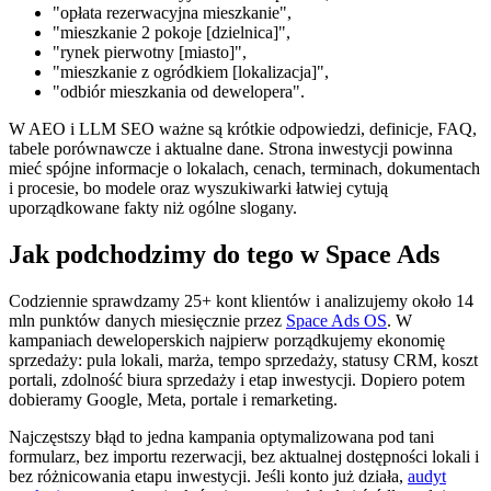
"opłata rezerwacyjna mieszkanie",
"mieszkanie 2 pokoje [dzielnica]",
"rynek pierwotny [miasto]",
"mieszkanie z ogródkiem [lokalizacja]",
"odbiór mieszkania od dewelopera".
W AEO i LLM SEO ważne są krótkie odpowiedzi, definicje, FAQ,
tabele porównawcze i aktualne dane. Strona inwestycji powinna
mieć spójne informacje o lokalach, cenach, terminach, dokumentach
i procesie, bo modele oraz wyszukiwarki łatwiej cytują
uporządkowane fakty niż ogólne slogany.
Jak podchodzimy do tego w Space Ads
Codziennie sprawdzamy 25+ kont klientów i analizujemy około 14
mln punktów danych miesięcznie przez
Space Ads OS
. W
kampaniach deweloperskich najpierw porządkujemy ekonomię
sprzedaży: pula lokali, marża, tempo sprzedaży, statusy CRM, koszt
portali, zdolność biura sprzedaży i etap inwestycji. Dopiero potem
dobieramy Google, Meta, portale i remarketing.
Najczęstszy błąd to jedna kampania optymalizowana pod tani
formularz, bez importu rezerwacji, bez aktualnej dostępności lokali i
bez różnicowania etapu inwestycji. Jeśli konto już działa,
audyt