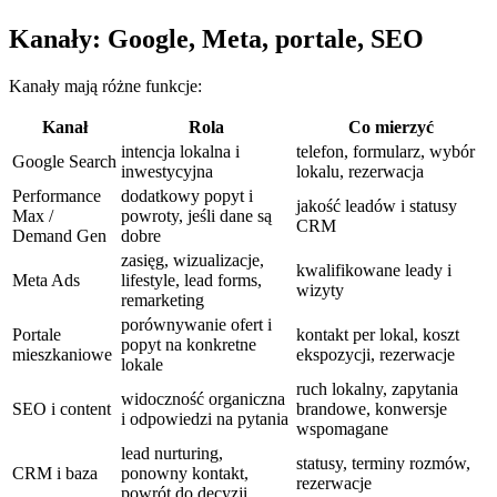
Kanały: Google, Meta, portale, SEO
Kanały mają różne funkcje:
Kanał
Rola
Co mierzyć
intencja lokalna i
telefon, formularz, wybór
Google Search
inwestycyjna
lokalu, rezerwacja
Performance
dodatkowy popyt i
jakość leadów i statusy
Max /
powroty, jeśli dane są
CRM
Demand Gen
dobre
zasięg, wizualizacje,
kwalifikowane leady i
Meta Ads
lifestyle, lead forms,
wizyty
remarketing
porównywanie ofert i
Portale
kontakt per lokal, koszt
popyt na konkretne
mieszkaniowe
ekspozycji, rezerwacje
lokale
ruch lokalny, zapytania
widoczność organiczna
SEO i content
brandowe, konwersje
i odpowiedzi na pytania
wspomagane
lead nurturing,
statusy, terminy rozmów,
CRM i baza
ponowny kontakt,
rezerwacje
powrót do decyzji