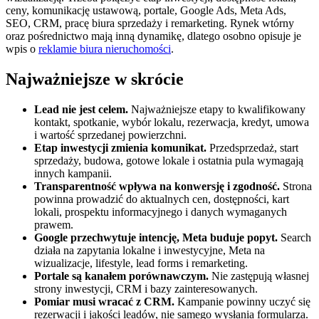
ceny, komunikację ustawową, portale, Google Ads, Meta Ads,
SEO, CRM, pracę biura sprzedaży i remarketing. Rynek wtórny
oraz pośrednictwo mają inną dynamikę, dlatego osobno opisuje je
wpis o
reklamie biura nieruchomości
.
Najważniejsze w skrócie
Lead nie jest celem.
Najważniejsze etapy to kwalifikowany
kontakt, spotkanie, wybór lokalu, rezerwacja, kredyt, umowa
i wartość sprzedanej powierzchni.
Etap inwestycji zmienia komunikat.
Przedsprzedaż, start
sprzedaży, budowa, gotowe lokale i ostatnia pula wymagają
innych kampanii.
Transparentność wpływa na konwersję i zgodność.
Strona
powinna prowadzić do aktualnych cen, dostępności, kart
lokali, prospektu informacyjnego i danych wymaganych
prawem.
Google przechwytuje intencję, Meta buduje popyt.
Search
działa na zapytania lokalne i inwestycyjne, Meta na
wizualizacje, lifestyle, lead forms i remarketing.
Portale są kanałem porównawczym.
Nie zastępują własnej
strony inwestycji, CRM i bazy zainteresowanych.
Pomiar musi wracać z CRM.
Kampanie powinny uczyć się
rezerwacji i jakości leadów, nie samego wysłania formularza.