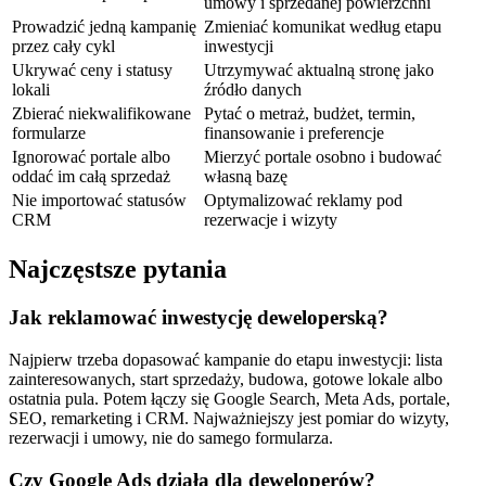
umowy i sprzedanej powierzchni
Prowadzić jedną kampanię
Zmieniać komunikat według etapu
przez cały cykl
inwestycji
Ukrywać ceny i statusy
Utrzymywać aktualną stronę jako
lokali
źródło danych
Zbierać niekwalifikowane
Pytać o metraż, budżet, termin,
formularze
finansowanie i preferencje
Ignorować portale albo
Mierzyć portale osobno i budować
oddać im całą sprzedaż
własną bazę
Nie importować statusów
Optymalizować reklamy pod
CRM
rezerwacje i wizyty
Najczęstsze pytania
Jak reklamować inwestycję deweloperską?
Najpierw trzeba dopasować kampanie do etapu inwestycji: lista
zainteresowanych, start sprzedaży, budowa, gotowe lokale albo
ostatnia pula. Potem łączy się Google Search, Meta Ads, portale,
SEO, remarketing i CRM. Najważniejszy jest pomiar do wizyty,
rezerwacji i umowy, nie do samego formularza.
Czy Google Ads działa dla deweloperów?