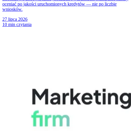
oceniać po jakości uruchomionych kredytów — nie po liczbie
wniosków.
27 lipca 2026
10 min czytania