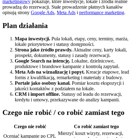
marketingowy
pokazuje, które inwestycje, lokale i źródła realnie
prowadzą do rezerwacji. Stałe prowadzenie płatnych kanałów
opisują strony
Google Ads
,
Meta Ads
i
performance marketing
.
Plan działania
Mapa inwestycji.
Pula lokali, etapy, ceny, terminy, marża,
lokale priorytetowe i statusy dostępności.
Strona jako źródło prawdy.
Aktualne ceny, karty lokali,
prospekt, dokumenty, statusy i zasady rezerwacji.
Google Search na intencję.
Lokalne, dzielnicowe,
produktowe i brandowe kampanie z kontrolą zapytań.
Meta Ads na wizualizację i popyt.
Kreacje etapowe, lead
forms z kwalifikacją, remarketing i materiały z budowy.
Portale jako osobny kanał.
Pomiar kosztu ekspozycji i
jakości kontaktów z podziałem na lokale.
CRM i import offline.
Statusy od leadu do rezerwacji,
kredytu i umowy, przekazywane do analizy kampanii.
Czego nie robić / co robić zamiast tego
Czego nie robić
Co robić zamiast tego
Mierzyć koszt wizyty, rezerwacji,
Oceniać kampanie po CPL