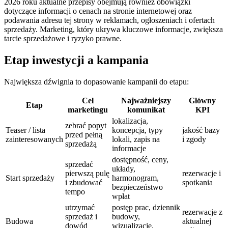
2026 roku aktualne przepisy obejmują również obowiązki
dotyczące informacji o cenach na stronie internetowej oraz
podawania adresu tej strony w reklamach, ogłoszeniach i ofertach
sprzedaży. Marketing, który ukrywa kluczowe informacje, zwiększa
tarcie sprzedażowe i ryzyko prawne.
Etap inwestycji a kampania
Największa dźwignia to dopasowanie kampanii do etapu:
Cel
Najważniejszy
Główny
Etap
marketingu
komunikat
KPI
lokalizacja,
zebrać popyt
Teaser / lista
koncepcja, typy
jakość bazy
przed pełną
zainteresowanych
lokali, zapis na
i zgody
sprzedażą
informacje
dostępność, ceny,
sprzedać
układy,
pierwszą pulę
rezerwacje i
Start sprzedaży
harmonogram,
i zbudować
spotkania
bezpieczeństwo
tempo
wpłat
utrzymać
postęp prac, dziennik
rezerwacje z
sprzedaż i
budowy,
Budowa
aktualnej
dowód
wizualizacje,