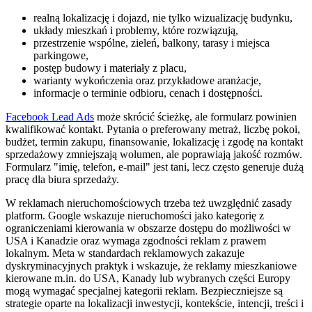
realną lokalizację i dojazd, nie tylko wizualizację budynku,
układy mieszkań i problemy, które rozwiązują,
przestrzenie wspólne, zieleń, balkony, tarasy i miejsca
parkingowe,
postęp budowy i materiały z placu,
warianty wykończenia oraz przykładowe aranżacje,
informacje o terminie odbioru, cenach i dostępności.
Facebook Lead Ads
może skrócić ścieżkę, ale formularz powinien
kwalifikować kontakt. Pytania o preferowany metraż, liczbę pokoi,
budżet, termin zakupu, finansowanie, lokalizację i zgodę na kontakt
sprzedażowy zmniejszają wolumen, ale poprawiają jakość rozmów.
Formularz "imię, telefon, e-mail" jest tani, lecz często generuje dużą
pracę dla biura sprzedaży.
W reklamach nieruchomościowych trzeba też uwzględnić zasady
platform. Google wskazuje nieruchomości jako kategorię z
ograniczeniami kierowania w obszarze dostępu do możliwości w
USA i Kanadzie oraz wymaga zgodności reklam z prawem
lokalnym. Meta w standardach reklamowych zakazuje
dyskryminacyjnych praktyk i wskazuje, że reklamy mieszkaniowe
kierowane m.in. do USA, Kanady lub wybranych części Europy
mogą wymagać specjalnej kategorii reklam. Bezpieczniejsze są
strategie oparte na lokalizacji inwestycji, kontekście, intencji, treści i