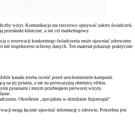
ej liczby wizyt. Komunikacja ma rzeczowo opisywać zakres świadczeń,
ją przesłanki kliniczne, a nie cel marketingowy.
acja o rezerwacji konkretnego świadczenia może ujawniać zdrowotny
em lub inspektorem ochrony danych. Ten materiał pokazuje praktyczne
 dobór kanału trzeba ocenić przed uruchomieniem kampanii.
 na jej pytania, a nie na perswazyjną obietnicę efektu.
nymi pytaniami i innym przebiegiem pierwszej wizyty.
fanie.
czeniu. Określenie „specjalista w dziedzinie fizjoterapii”
rwacji mogą łącznie ujawniać informację o zdrowiu. Potrzebna jest