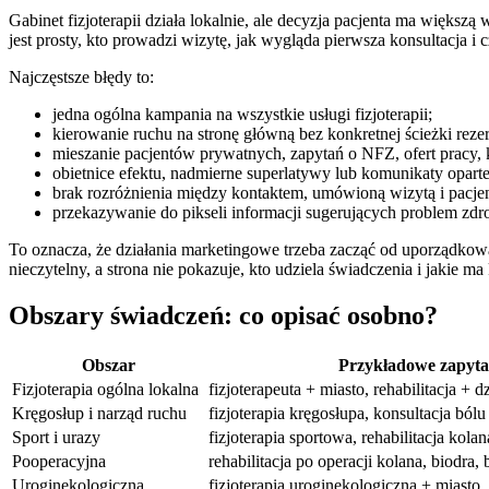
Gabinet fizjoterapii działa lokalnie, ale decyzja pacjenta ma większ
jest prosty, kto prowadzi wizytę, jak wygląda pierwsza konsultacja i
Najczęstsze błędy to:
jedna ogólna kampania na wszystkie usługi fizjoterapii;
kierowanie ruchu na stronę główną bez konkretnej ścieżki reze
mieszanie pacjentów prywatnych, zapytań o NFZ, ofert pracy,
obietnice efektu, nadmierne superlatywy lub komunikaty oparte
brak rozróżnienia między kontaktem, umówioną wizytą i pacjen
przekazywanie do pikseli informacji sugerujących problem zdr
To oznacza, że działania marketingowe trzeba zacząć od uporządkowan
nieczytelny, a strona nie pokazuje, kto udziela świadczenia i jakie ma 
Obszary świadczeń: co opisać osobno?
Obszar
Przykładowe zapyta
Fizjoterapia ogólna lokalna
fizjoterapeuta + miasto, rehabilitacja + d
Kręgosłup i narząd ruchu
fizjoterapia kręgosłupa, konsultacja ból
Sport i urazy
fizjoterapia sportowa, rehabilitacja kolan
Pooperacyjna
rehabilitacja po operacji kolana, biodra,
Uroginekologiczna
fizjoterapia uroginekologiczna + miasto