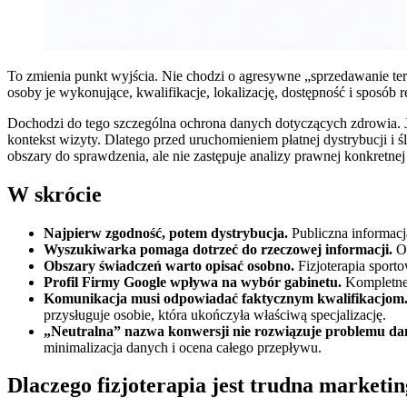
To zmienia punkt wyjścia. Nie chodzi o agresywne „sprzedawanie ter
osoby je wykonujące, kwalifikacje, lokalizację, dostępność i sposób re
Dochodzi do tego szczególna ochrona danych dotyczących zdrowia. J
kontekst wizyty. Dlatego przed uruchomieniem płatnej dystrybucji i
obszary do sprawdzenia, ale nie zastępuje analizy prawnej konkretnej
W skrócie
Najpierw zgodność, potem dystrybucja.
Publiczna informacj
Wyszukiwarka pomaga dotrzeć do rzeczowej informacji.
Os
Obszary świadczeń warto opisać osobno.
Fizjoterapia sport
Profil Firmy Google wpływa na wybór gabinetu.
Kompletne d
Komunikacja musi odpowiadać faktycznym kwalifikacjom
przysługuje osobie, która ukończyła właściwą specjalizację.
„Neutralna” nazwa konwersji nie rozwiązuje problemu da
minimalizacja danych i ocena całego przepływu.
Dlaczego fizjoterapia jest trudna marketi