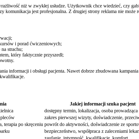
ą wrażliwość niż w zwykłej usłudze. Użytkownik chce wiedzieć, czy gabi
 czy komunikacja jest profesjonalna. Z drugiej strony reklama nie moż
rwacji;
 kursów i porad ćwiczeniowych;
 na strachu;
tem, który faktycznie przyszedł;
owotny.
ia informacji i obsługi pacjenta. Nawet dobrze zbudowana kampania nie
kwalifikacje.
nia
Jakiej informacji szuka pacjent
zielnica
dostępny termin, lokalizacja, osoba prowadząca
u pleców
zakres pierwszej wizyty, doświadczenie, przec
a, terapia po skręceniu
powrót do aktywności, doświadczenie ze sport
 barku
bezpieczeństwo, współpraca z zaleceniami lekar
zaufanie, intymność, kwalifikacje, komfort