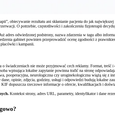
apii”, obiecywanie rezultatu ani skłanianie pacjenta do jak największ
zerwacji. O potrzebie, częstotliwości i zakończeniu fizjoterapii decydu
uż adres odwiedzonej podstrony, nazwa zdarzenia w tagu albo inform
 śledzenia gabinet powinien przeprowadzić ocenę zgodności z prawniki
 placówki i kampanii.
a o świadczeniach nie może przyjmować cech reklamy. Format, treść i
oba wpisująca lokalne zapytanie powinna trafić na stronę odpowiadającą
owa, pooperacyjna, neurologiczna czy uroginekologiczna wiążą się z in
ane, opinie, zdjęcia, godziny, usługi i odpowiedzi budują lokalne zau
.
KIF dopuszcza rzeczowe informacje o ofercie, kwalifikacjach i doświad
nych.
Kontekst strony, adres URL, parametry, identyfikator i dane reze
ngowo?