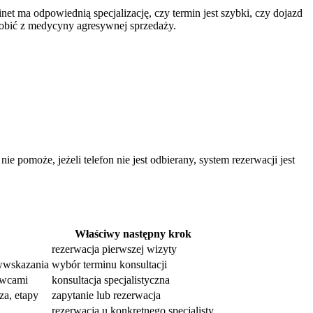
net ma odpowiednią specjalizację, czy termin jest szybki, czy dojazd
e robić z medycyny agresywnej sprzedaży.
 pomoże, jeżeli telefon nie jest odbierany, system rezerwacji jest
Właściwy następny krok
rezerwacja pierwszej wizyty
iwwskazania
wybór terminu konsultacji
owcami
konsultacja specjalistyczna
za, etapy
zapytanie lub rezerwacja
rezerwacja u konkretnego specjalisty