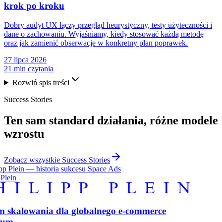
krok po kroku
Dobry audyt UX łączy przegląd heurystyczny, testy użyteczności i
dane o zachowaniu. Wyjaśniamy, kiedy stosować każdą metodę
oraz jak zamienić obserwacje w konkretny plan poprawek.
27 lipca 2026
21 min czytania
Rozwiń spis treści
Success Stories
Ten sam
standard działania
, różne modele
wzrostu
Zobacz wszystkie Success Stories
 Plein
m skalowania dla globalnego e-commerce
ium