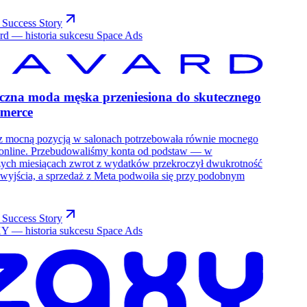
 Success Story
czna moda męska przeniesiona do skutecznego
merce
z mocną pozycją w salonach potrzebowała równie mocnego
 online. Przebudowaliśmy konta od podstaw — w
zych miesiącach zwrot z wydatków przekroczył dwukrotność
wyjścia, a sprzedaż z Meta podwoiła się przy podobnym
 Success Story