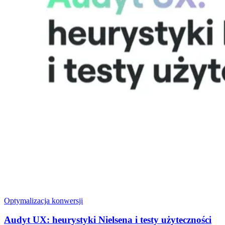
Optymalizacja konwersji
Audyt UX: heurystyki Nielsena i testy użyteczności