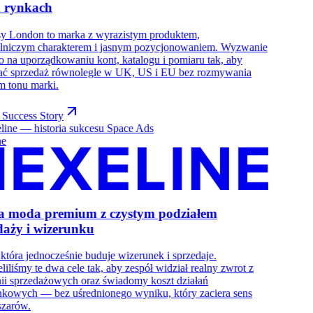
h rynkach
y London to marka z wyrazistym produktem,
ślniczym charakterem i jasnym pozycjonowaniem. Wyzwanie
o na uporządkowaniu kont, katalogu i pomiaru tak, aby
ać sprzedaż równolegle w UK, US i EU bez rozmywania
m tonu marki.
 Success Story
ne
a moda premium z czystym podziałem
daży i wizerunku
która jednocześnie buduje wizerunek i sprzedaje.
liliśmy te dwa cele tak, aby zespół widział realny zwrot z
ii sprzedażowych oraz świadomy koszt działań
nkowych — bez uśrednionego wyniku, który zaciera sens
szarów.