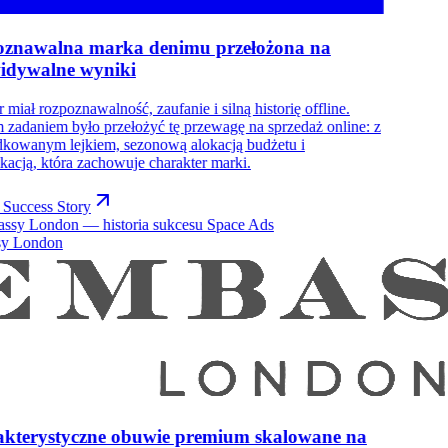
znawalna marka denimu przełożona na
idywalne wyniki
r miał rozpoznawalność, zaufanie i silną historię offline.
zadaniem było przełożyć tę przewagę na sprzedaż online: z
dkowanym lejkiem, sezonową alokacją budżetu i
acją, która zachowuje charakter marki.
 Success Story
y London
kterystyczne obuwie premium skalowane na