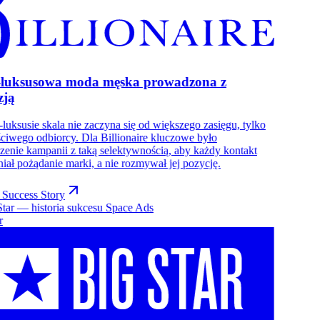
-luksusowa moda męska prowadzona z
zją
-luksusie skala nie zaczyna się od większego zasięgu, tylko
ciwego odbiorcy. Dla Billionaire kluczowe było
enie kampanii z taką selektywnością, aby każdy kontakt
ał pożądanie marki, a nie rozmywał jej pozycję.
 Success Story
r