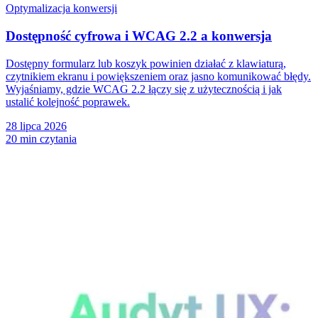
Optymalizacja konwersji
Dostępność cyfrowa i WCAG 2.2 a konwersja
Dostępny formularz lub koszyk powinien działać z klawiaturą,
czytnikiem ekranu i powiększeniem oraz jasno komunikować błędy.
Wyjaśniamy, gdzie WCAG 2.2 łączy się z użytecznością i jak
ustalić kolejność poprawek.
28 lipca 2026
20 min czytania