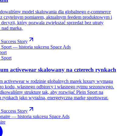
udowaliśmy model skalowania dla globalnego e-commerce
: z czytelnym pomiarem, aktualnym feedem produktowym i
decyzji, który pozwala zwiększać sprzedaż bez utraty
i nad marką.
 Success Story
port
um activewear skalowany na czterech rynkach
m activewear w rodzinie globalnych marek luxury wymaga
go kodu, własnego odbiorcy i własnego rytmu sezonowego.
kowaliśmy strukturę tak, aby rozwijać Plein Sport na
h rynkach jako wyraźną, energetyczną markę sportswear.
 Success Story
ire