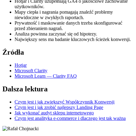
Hotjar i Clarity uzupełniają GA4 o jakościowe zachowanie
użytkowników.
Mapy ciepła i nagrania pomagają znaleźć problemy
niewidoczne w zwykłych raportach.
Prywatność i maskowanie danych trzeba skonfigurować
przed zbieraniem nagrań.
Analiza powinna zaczynać się od hipotezy.
Największy sens ma badanie kluczowych ścieżek konwersji.
Źródła
Hotjar
Microsoft Clarity
Microsoft Learn — Clarity FAQ
Dalsza lektura
Czym jest i jak zwiększyć Współczynnik Konwersji
Czym jest i jak zrobić najlepszy Landing Page
Jak wykonać audyt sklepu internetowego
Czym jest analityka e-commerce i dlaczego jest tak ważna