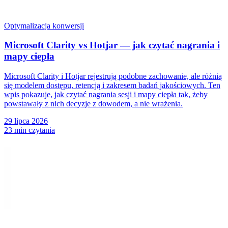
Optymalizacja konwersji
Microsoft Clarity vs Hotjar — jak czytać nagrania i
mapy ciepła
Microsoft Clarity i Hotjar rejestrują podobne zachowanie, ale różnią
się modelem dostępu, retencją i zakresem badań jakościowych. Ten
wpis pokazuje, jak czytać nagrania sesji i mapy ciepła tak, żeby
powstawały z nich decyzje z dowodem, a nie wrażenia.
29 lipca 2026
23 min czytania