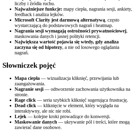
liczby i źródła ruchu.
Najważniejsze funkcje:
mapy ciepła, nagrania sesji, ankiety,
feedback i analiza lejków.
Microsoft Clarity jest darmową alternatywą
, często
wystarczającą do podstawowych nagrań i heatmap.
Nagrania sesji wymagają ostrożności prywatnościowej
,
maskowania danych i jasnej polityki retencji.
Największa wartość pojawia się wtedy, gdy analiza
zaczyna się od hipotezy
, a nie od losowego oglądania
nagrań.
Słowniczek pojęć
Mapa ciepła
— wizualizacja kliknięć, przewijania lub
zaangażowania.
Nagranie sesji
— odtworzenie zachowania użytkownika na
stronie.
Rage click
— seria szybkich kliknięć sugerująca frustrację.
Dead click
— kliknięcie w element, który wygląda na
interaktywny, ale nic nie robi.
Lejek
— kolejne kroki prowadzące do konwersji.
Maskowanie danych
— ukrywanie pól i treści, które mogą
zawierać dane osobowe.