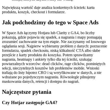
Największą wartość daje analiza konkretnych ścieżek: karta
produktu, koszyk, checkout i formularze.
Jak podchodzimy do tego w Space Ads
W Space Ads łączymy Hotjara lub Clarity z GA4, bo liczby
pokazują, gdzie pojawia się spadek, a nagrania i mapy pomagają
zrozumieć zachowanie na tym etapie. Nie zaczynamy od losowego
oglądania sesji. Najpierw wybieramy problem z danych: porzucenie
formularza, spadek checkoutu, niską klikalność CTA albo słabe
przejście z karty produktu do koszyka. Potem sprawdzamy
nagrania, heatmapy i ankiety tylko dla tej ścieżki, szukając
powtarzalnych wzorców: dead clicków, rage clicków, pominiętych
sekcji, nieczytelnych kosztów lub problemów mobile. Wnioski
trafiają do listy hipotez CRO i są weryfikowane w danych, a nie
wdrażane po pojedynczym nagraniu. Równolegle pilnujemy
maskowania danych, retencji i dostępu do nagrań.
Najczęstsze pytania
Czy Hotjar zastępuje GA4?