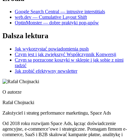
Google Search Central — intrusive interstitials
web.dev — Cumulative Layout Shift
OptinMonster — dobre praktyki pop-upów
Dalsza lektura
Jak wykorzystać powiadomienia push
Czym jest i jak zwiększyć Współczynnik Konwersji
Czym są porzucone koszyki w sklepie i jak sobie z nimi
radzić
Jak zrobić efektywny newsletter
O autorze
Rafał Chojnacki
Założyciel i strateg performance marketingu
, Space Ads
Od 2018 roku rozwijam Space Ads, łącząc doświadczenie
agencyjne, e-commerce’owe i strategiczne. Pomagam firmom e-
commerce, SaaS i B2B skalować kampanie płatne, analitykę i