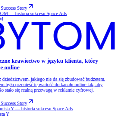
 Success Story
M
czne krawiectwo w języku klienta, który
e online
 dziedzictwem, jakiego nie da się zbudować budżetem.
m było przenieść tę wartość do kanału online tak, aby
ło stało się realną przewagą w reklamie cyfrowej.
 Success Story
ista Y