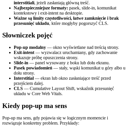
interstitiali
, jeżeli zasłaniają główną treść.
Najbezpieczniejsze formaty:
pasek, slide-in, komunikat
kontekstowy i exit-intent na desktopie.
Ważne są limity częstotliwości, łatwe zamknięcie i brak
przesunięć układu
, które mogłyby pogorszyć CLS.
Słowniczek pojęć
Pop-up modalny
— okno wyświetlane nad treścią strony.
Exit-intent
— wyzwalacz uruchamiany, gdy zachowanie
wskazuje próbę opuszczenia strony.
Slide-in
— panel wysuwany z boku lub dołu ekranu.
Pasek powiadomień
— stały, wąski komunikat u góry albo u
dołu strony.
Interstitial
— ekran lub okno zasłaniające treść przed
przejściem dalej.
CLS
— Cumulative Layout Shift, wskaźnik przesunięć
układu w Core Web Vitals.
Kiedy pop-up ma sens
Pop-up ma sens, gdy pojawia się w logicznym momencie i
rozwiązuje konkretny problem. Przykłady: