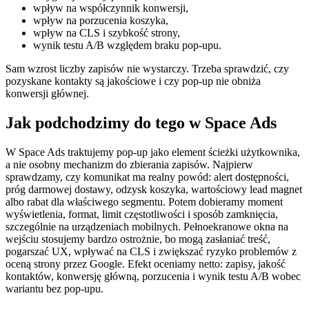
wpływ na współczynnik konwersji,
wpływ na porzucenia koszyka,
wpływ na CLS i szybkość strony,
wynik testu A/B względem braku pop-upu.
Sam wzrost liczby zapisów nie wystarczy. Trzeba sprawdzić, czy
pozyskane kontakty są jakościowe i czy pop-up nie obniża
konwersji głównej.
Jak podchodzimy do tego w Space Ads
W Space Ads traktujemy pop-up jako element ścieżki użytkownika,
a nie osobny mechanizm do zbierania zapisów. Najpierw
sprawdzamy, czy komunikat ma realny powód: alert dostępności,
próg darmowej dostawy, odzysk koszyka, wartościowy lead magnet
albo rabat dla właściwego segmentu. Potem dobieramy moment
wyświetlenia, format, limit częstotliwości i sposób zamknięcia,
szczególnie na urządzeniach mobilnych. Pełnoekranowe okna na
wejściu stosujemy bardzo ostrożnie, bo mogą zasłaniać treść,
pogarszać UX, wpływać na CLS i zwiększać ryzyko problemów z
oceną strony przez Google. Efekt oceniamy netto: zapisy, jakość
kontaktów, konwersję główną, porzucenia i wynik testu A/B wobec
wariantu bez pop-upu.