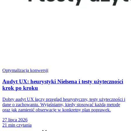
Optymalizacja konwersji
Audyt UX: heurystyki Nielsena i testy użyteczności
krok po kroku
Dobry audyt UX łączy przegląd heurystyczny, testy użyteczności i
dane o zachowaniu. Wyjaśniamy, kiedy stosować każdą metodę
oraz jak zamienić obserwacje w konkretny plan poprawek.
27 lipca 2026
21 min czytania