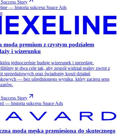
 Success Story
ne
a moda premium z czystym podziałem
daży i wizerunku
która jednocześnie buduje wizerunek i sprzedaje.
liliśmy te dwa cele tak, aby zespół widział realny zwrot z
i sprzedażowych oraz świadomy koszt działań
kowych — bez uśrednionego wyniku, który zaciera sens
szarów.
 Success Story
czna moda męska przeniesiona do skutecznego