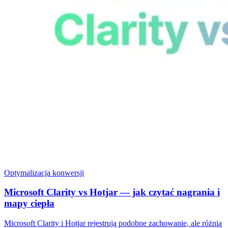
Optymalizacja konwersji
Microsoft Clarity vs Hotjar — jak czytać nagrania i
mapy ciepła
Microsoft Clarity i Hotjar rejestrują podobne zachowanie, ale różnią