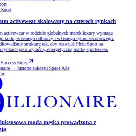
port
um activewear skalowany na czterech rynkach
m activewear w rodzinie globalnych marek luxury wymaga
go kodu, własnego odbiorcy i własnego rytmu sezonowego.
kowaliśmy strukturę tak, aby rozwijać Plein Sport na
h rynkach jako wyraźną, energetyczną markę sportswear.
 Success Story
ire
-luksusowa moda męska prowadzona z
zją