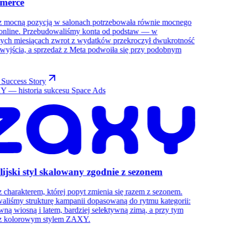
merce
z mocną pozycją w salonach potrzebowała równie mocnego
 online. Przebudowaliśmy konta od podstaw — w
zych miesiącach zwrot z wydatków przekroczył dwukrotność
wyjścia, a sprzedaż z Meta podwoiła się przy podobnym
 Success Story
lijski styl skalowany zgodnie z sezonem
 charakterem, której popyt zmienia się razem z sezonem.
liśmy strukturę kampanii dopasowaną do rytmu kategorii:
wną wiosną i latem, bardziej selektywną zimą, a przy tym
 z kolorowym stylem ZAXY.