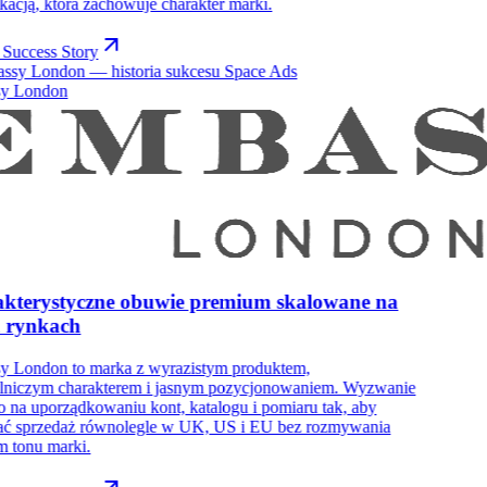
acją, która zachowuje charakter marki.
 Success Story
y London
kterystyczne obuwie premium skalowane na
h rynkach
y London to marka z wyrazistym produktem,
ślniczym charakterem i jasnym pozycjonowaniem. Wyzwanie
o na uporządkowaniu kont, katalogu i pomiaru tak, aby
ać sprzedaż równolegle w UK, US i EU bez rozmywania
m tonu marki.