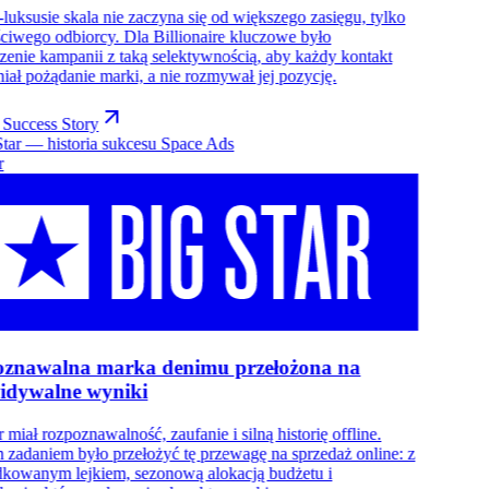
-luksusie skala nie zaczyna się od większego zasięgu, tylko
ciwego odbiorcy. Dla Billionaire kluczowe było
enie kampanii z taką selektywnością, aby każdy kontakt
ał pożądanie marki, a nie rozmywał jej pozycję.
 Success Story
r
znawalna marka denimu przełożona na
idywalne wyniki
r miał rozpoznawalność, zaufanie i silną historię offline.
zadaniem było przełożyć tę przewagę na sprzedaż online: z
kowanym lejkiem, sezonową alokacją budżetu i