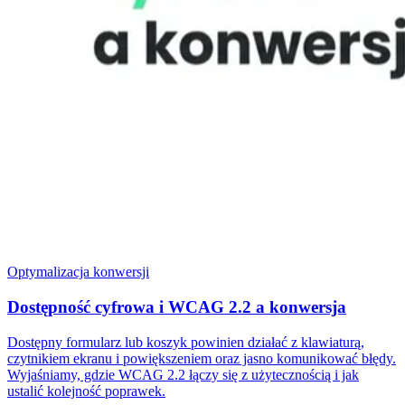
Optymalizacja konwersji
Dostępność cyfrowa i WCAG 2.2 a konwersja
Dostępny formularz lub koszyk powinien działać z klawiaturą,
czytnikiem ekranu i powiększeniem oraz jasno komunikować błędy.
Wyjaśniamy, gdzie WCAG 2.2 łączy się z użytecznością i jak
ustalić kolejność poprawek.