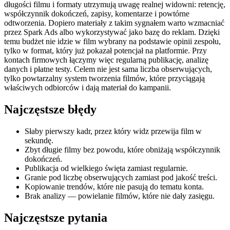
długości filmu i formaty utrzymują uwagę realnej widowni: retencję,
współczynnik dokończeń, zapisy, komentarze i powtórne
odtworzenia. Dopiero materiały z takim sygnałem warto wzmacniać
przez Spark Ads albo wykorzystywać jako bazę do reklam. Dzięki
temu budżet nie idzie w film wybrany na podstawie opinii zespołu,
tylko w format, który już pokazał potencjał na platformie. Przy
kontach firmowych łączymy więc regularną publikację, analizę
danych i płatne testy. Celem nie jest sama liczba obserwujących,
tylko powtarzalny system tworzenia filmów, które przyciągają
właściwych odbiorców i dają materiał do kampanii.
Najczęstsze błędy
Słaby pierwszy kadr, przez który widz przewija film w
sekundę.
Zbyt długie filmy bez powodu, które obniżają współczynnik
dokończeń.
Publikacja od wielkiego święta zamiast regularnie.
Granie pod liczbę obserwujących zamiast pod jakość treści.
Kopiowanie trendów, które nie pasują do tematu konta.
Brak analizy — powielanie filmów, które nie dały zasięgu.
Najczęstsze pytania