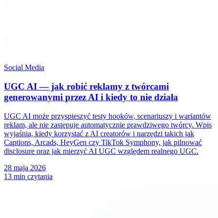
Social Media
UGC AI — jak robić reklamy z twórcami
generowanymi przez AI i kiedy to nie działa
UGC AI może przyspieszyć testy hooków, scenariuszy i wariantów
reklam, ale nie zastępuje automatycznie prawdziwego twórcy. Wpis
wyjaśnia, kiedy korzystać z AI creatorów i narzędzi takich jak
Captions, Arcads, HeyGen czy TikTok Symphony, jak pilnować
disclosure oraz jak mierzyć AI UGC względem realnego UGC.
28 maja 2026
13 min czytania