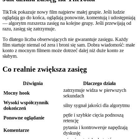
TikTok pokazuje nowy film najpierw małej grupie. Jeśli ludzie
oglądają go do końca, oglądają ponownie, komentują i udostępniają
— algorytm rozszerza zasięg na kolejne grupy. Jeśli przewijają od
razu, zasięg się zatrzymuje.
To dlatego liczba obserwujących nie gwarantuje zasięgu. Każdy
film startuje niemal od zera i broni się sam. Dobra wiadomość: małe
konto z mocnym filmem może dotrzeć dalej niż duże konto ze
słabym.
Co realnie zwiększa zasięg
Dźwignia
Dlaczego działa
zatrzymuje widza w pierwszych
Mocny hook
sekundach
Wysoki współczynnik
silny sygnał jakości dla algorytmu
dokończeń
pętle i szybkie cięcia podnoszą
Ponowne oglądanie
retencję
pytania i kontrowersje napędzają
Komentarze
dyskusję