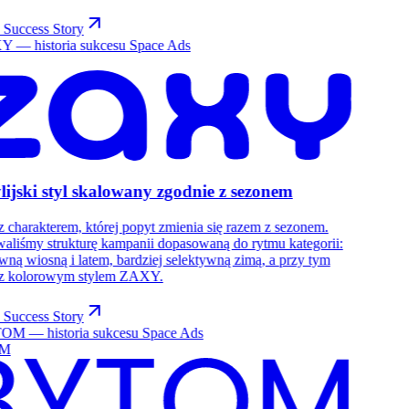
 Success Story
lijski styl skalowany zgodnie z sezonem
 charakterem, której popyt zmienia się razem z sezonem.
aliśmy strukturę kampanii dopasowaną do rytmu kategorii:
wną wiosną i latem, bardziej selektywną zimą, a przy tym
 z kolorowym stylem ZAXY.
 Success Story
M