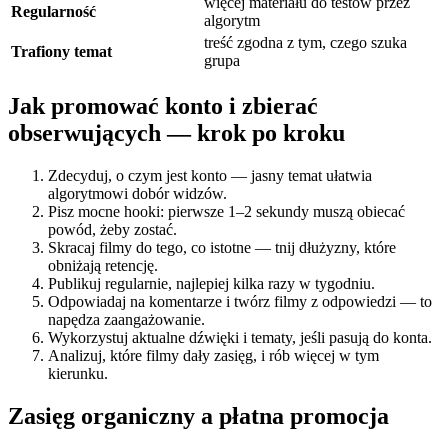
więcej materiału do testów przez
Regularność
algorytm
treść zgodna z tym, czego szuka
Trafiony temat
grupa
Jak promować konto i zbierać
obserwujących — krok po kroku
Zdecyduj, o czym jest konto — jasny temat ułatwia
algorytmowi dobór widzów.
Pisz mocne hooki: pierwsze 1–2 sekundy muszą obiecać
powód, żeby zostać.
Skracaj filmy do tego, co istotne — tnij dłużyzny, które
obniżają retencję.
Publikuj regularnie, najlepiej kilka razy w tygodniu.
Odpowiadaj na komentarze i twórz filmy z odpowiedzi — to
napędza zaangażowanie.
Wykorzystuj aktualne dźwięki i tematy, jeśli pasują do konta.
Analizuj, które filmy dały zasięg, i rób więcej w tym
kierunku.
Zasięg organiczny a płatna promocja