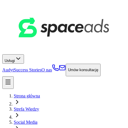
Usługi
Audyt
Success Stories
O nas
Umów konsultację
Strona główna
Strefa Wiedzy
Social Media