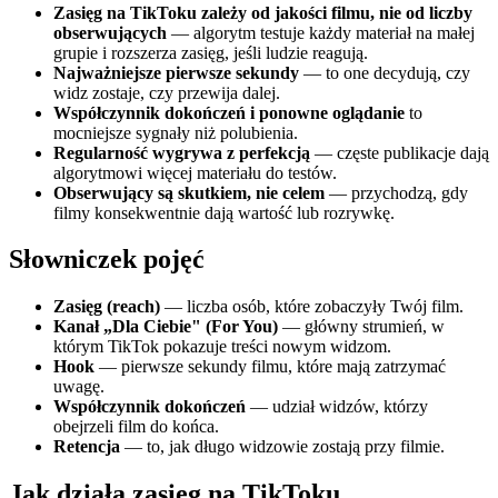
Zasięg na TikToku zależy od jakości filmu, nie od liczby
obserwujących
— algorytm testuje każdy materiał na małej
grupie i rozszerza zasięg, jeśli ludzie reagują.
Najważniejsze pierwsze sekundy
— to one decydują, czy
widz zostaje, czy przewija dalej.
Współczynnik dokończeń i ponowne oglądanie
to
mocniejsze sygnały niż polubienia.
Regularność wygrywa z perfekcją
— częste publikacje dają
algorytmowi więcej materiału do testów.
Obserwujący są skutkiem, nie celem
— przychodzą, gdy
filmy konsekwentnie dają wartość lub rozrywkę.
Słowniczek pojęć
Zasięg (reach)
— liczba osób, które zobaczyły Twój film.
Kanał „Dla Ciebie" (For You)
— główny strumień, w
którym TikTok pokazuje treści nowym widzom.
Hook
— pierwsze sekundy filmu, które mają zatrzymać
uwagę.
Współczynnik dokończeń
— udział widzów, którzy
obejrzeli film do końca.
Retencja
— to, jak długo widzowie zostają przy filmie.
Jak działa zasięg na TikToku