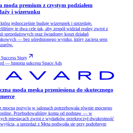
a moda premium z czystym podziałem
daży i wizerunku
która jednocześnie buduje wizerunek i sprzedaje.
liliśmy te dwa cele tak, aby zespół widział realny zwrot z
ii sprzedażowych oraz świadomy koszt działań
nkowych — bez uśrednionego wyniku, który zaciera sens
szarów.
 Success Story
czna moda męska przeniesiona do skutecznego
mmerce
z mocną pozycją w salonach potrzebowała równie mocnego
 online. Przebudowaliśmy konta od podstaw — w
zych miesiącach zwrot z wydatków przekroczył dwukrotność
wyjścia, a sprzedaż z Meta podwoiła się przy podobnym