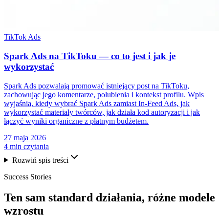
TikTok Ads
Spark Ads na TikToku — co to jest i jak je
wykorzystać
Spark Ads pozwalają promować istniejący post na TikToku,
zachowując jego komentarze, polubienia i kontekst profilu. Wpis
wyjaśnia, kiedy wybrać Spark Ads zamiast In-Feed Ads, jak
wykorzystać materiały twórców, jak działa kod autoryzacji i jak
łączyć wyniki organiczne z płatnym budżetem.
27 maja 2026
4 min czytania
Rozwiń spis treści
Success Stories
Ten sam
standard działania
, różne modele
wzrostu