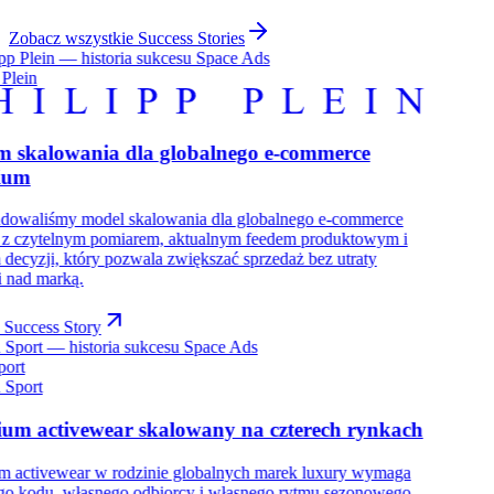
Zobacz wszystkie Success Stories
 Plein
m skalowania dla globalnego e-commerce
ium
udowaliśmy model skalowania dla globalnego e-commerce
: z czytelnym pomiarem, aktualnym feedem produktowym i
decyzji, który pozwala zwiększać sprzedaż bez utraty
i nad marką.
 Success Story
port
um activewear skalowany na czterech rynkach
m activewear w rodzinie globalnych marek luxury wymaga
go kodu, własnego odbiorcy i własnego rytmu sezonowego.