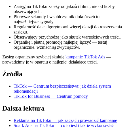
Zasięg na TikToku zależy od jakości filmu, nie od liczby
obserwujących.
Pierwsze sekundy i współczynnik dokończeń to
najważniejsze sygnały.
Regularność daje algorytmowi więcej okazji do rozszerzenia
zasięgu.
Obserwujący przychodzą jako skutek wartościowych treści.
Organikę i płatną promocję najlepiej łączyć — testuj
organicznie, wzmacniaj zwycięzców.
Zasięg organiczny szybciej skalują
kampanie TikTok Ads
—
prowadzimy je w oparciu o najlepiej działające treści.
Źródła
TikTok — Centrum bezpieczeństwa: jak działa system
rekomendacji
TikTok for Business — Centrum pomocy
Dalsza lektura
Reklama na TikToku — jak zacząć i prowadzić kampanie
Spark Ads na TikToku — co to jest i jak je wykorzystać