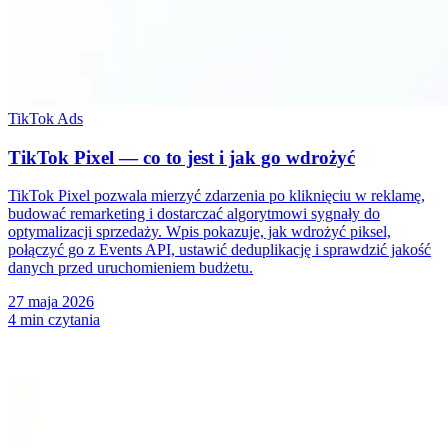
TikTok Ads
TikTok Pixel — co to jest i jak go wdrożyć
TikTok Pixel pozwala mierzyć zdarzenia po kliknięciu w reklamę,
budować remarketing i dostarczać algorytmowi sygnały do
optymalizacji sprzedaży. Wpis pokazuje, jak wdrożyć piksel,
połączyć go z Events API, ustawić deduplikację i sprawdzić jakość
danych przed uruchomieniem budżetu.
27 maja 2026
4 min czytania