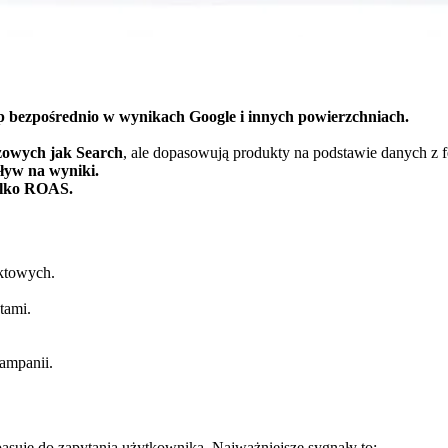
ep bezpośrednio w wynikach Google i innych powierzchniach.
zowych jak Search
, ale dopasowują produkty na podstawie danych z 
pływ na wyniki.
ylko ROAS.
ktowych.
tami.
ampanii.
asuje do zapytania użytkownika. Najważniejsze sygnały to: