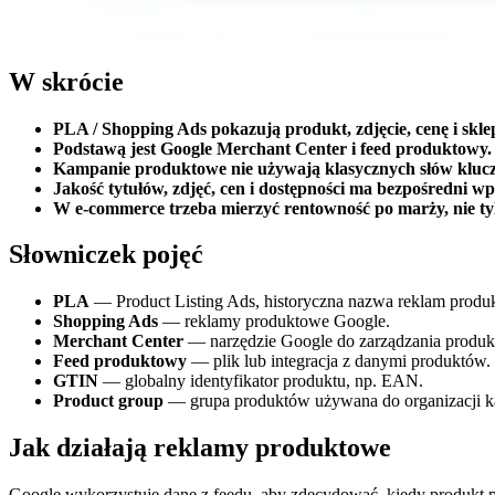
W skrócie
PLA / Shopping Ads pokazują produkt, zdjęcie, cenę i skl
Podstawą jest Google Merchant Center i feed produktowy.
Kampanie produktowe nie używają klasycznych słów kluc
Jakość tytułów, zdjęć, cen i dostępności ma bezpośredni w
W e-commerce trzeba mierzyć rentowność po marży, nie t
Słowniczek pojęć
PLA
— Product Listing Ads, historyczna nazwa reklam produ
Shopping Ads
— reklamy produktowe Google.
Merchant Center
— narzędzie Google do zarządzania produk
Feed produktowy
— plik lub integracja z danymi produktów.
GTIN
— globalny identyfikator produktu, np. EAN.
Product group
— grupa produktów używana do organizacji k
Jak działają reklamy produktowe
Google wykorzystuje dane z feedu, aby zdecydować, kiedy produkt p