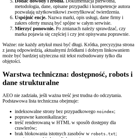
Dodać dowody i źródła.
Dokumentacja pierwotna,
metodologia, dane, opisane przypadki i kompetencje autora
pozwalają użytkownikowi zweryfikować twierdzenia.
Uspójnić encje.
Nazwa marki, opis usługi, dane firmy i
zakres oferty muszą być spójne w całym serwisie.
Mierzyć ponownie.
Po zmianach należy sprawdzać, czy
marka pojawia się częściej i czy jest opisywana poprawnie.
Ważne: nie każdy artykuł musi być długi. Krótka, precyzyjna strona
z jasną odpowiedzią, aktualnymi źródłami i dobrym linkowaniem
może być bardziej użyteczna niż tekst rozbudowany tylko dla
objętości.
Warstwa techniczna: dostępność, robots i
dane strukturalne
AEO nie zadziała, jeśli ważna treść jest trudna do odczytania.
Podstawowa lista techniczna obejmuje:
indeksowalne strony bez przypadkowego
;
noindex
poprawne kanonikalizacje;
treść renderowaną w HTML w sposób dostępny dla
crawlerów;
brak blokowania istotnych zasobów w
;
robots.txt