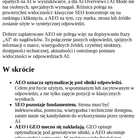
opartych na AI w wyszukiwarce, a dla AI Overviews i AI Mode nie
ma osobnych, specjalnych wymagań. Różnica polega na
powierzchni widoczności: klasyczne SEO koncentruje się na
rankingu i kliknięciu, a AEO na tym, czy marka, strona lub źródło
zostanie użyte w syntetycznej odpowiedzi.
Dobrze zaplanowane AEO nie polega więc na dopisywaniu frazy
„AI” do nagłówków. To połączenie jasnych odpowiedzi, spójnych
informacji o marce, wiarygodnych źródeł, czytelnej struktury,
dostępności technicznej, aktualności i ostrożnego pomiaru
widoczności w odpowiedziach AI.
W skrócie
AEO oznacza optymalizację pod silniki odpowiedzi.
Celem jest bycie użytym, wspomnianym lub zacytowanym w
odpowiedzi, a nie tylko zajęcie pozycji w klasycznych
wynikach.
SEO pozostaje fundamentem.
Strona musi być
indeksowalna, pomocna, wiarygodna i technicznie dostępna,
zanim stanie się kandydatem do wykorzystania przez systemy
AI.
AEO i GEO mocno się nakładają.
GEO opisuje
optymalizację pod generatywne silniki, a AEO akcentuje
odpowiedzi i cytowania. W praktyce wiele działań jest