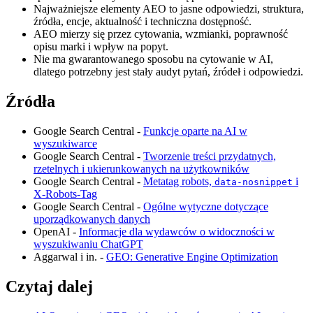
Najważniejsze elementy AEO to jasne odpowiedzi, struktura,
źródła, encje, aktualność i techniczna dostępność.
AEO mierzy się przez cytowania, wzmianki, poprawność
opisu marki i wpływ na popyt.
Nie ma gwarantowanego sposobu na cytowanie w AI,
dlatego potrzebny jest stały audyt pytań, źródeł i odpowiedzi.
Źródła
Google Search Central -
Funkcje oparte na AI w
wyszukiwarce
Google Search Central -
Tworzenie treści przydatnych,
rzetelnych i ukierunkowanych na użytkowników
Google Search Central -
Metatag robots,
i
data-nosnippet
X-Robots-Tag
Google Search Central -
Ogólne wytyczne dotyczące
uporządkowanych danych
OpenAI -
Informacje dla wydawców o widoczności w
wyszukiwaniu ChatGPT
Aggarwal i in. -
GEO: Generative Engine Optimization
Czytaj dalej