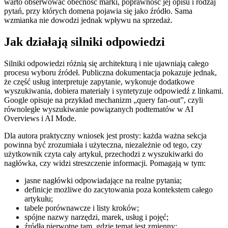
warto obserwować obecność marki, poprawność jej opisu i rodzaj
pytań, przy których domena pojawia się jako źródło. Sama
wzmianka nie dowodzi jednak wpływu na sprzedaż.
Jak działają silniki odpowiedzi
Silniki odpowiedzi różnią się architekturą i nie ujawniają całego
procesu wyboru źródeł. Publiczna dokumentacja pokazuje jednak,
że część usług interpretuje zapytanie, wykonuje dodatkowe
wyszukiwania, dobiera materiały i syntetyzuje odpowiedź z linkami.
Google opisuje na przykład mechanizm „query fan-out”, czyli
równoległe wyszukiwanie powiązanych podtematów w AI
Overviews i AI Mode.
Dla autora praktyczny wniosek jest prosty: każda ważna sekcja
powinna być zrozumiała i użyteczna, niezależnie od tego, czy
użytkownik czyta cały artykuł, przechodzi z wyszukiwarki do
nagłówka, czy widzi streszczenie informacji. Pomagają w tym:
jasne nagłówki odpowiadające na realne pytania;
definicje możliwe do zacytowania poza kontekstem całego
artykułu;
tabele porównawcze i listy kroków;
spójne nazwy narzędzi, marek, usług i pojęć;
źródła pierwotne tam, gdzie temat jest zmienny;