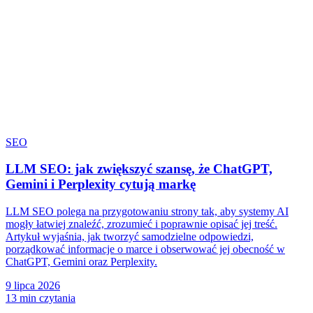
SEO
LLM SEO: jak zwiększyć szansę, że ChatGPT,
Gemini i Perplexity cytują markę
LLM SEO polega na przygotowaniu strony tak, aby systemy AI
mogły łatwiej znaleźć, zrozumieć i poprawnie opisać jej treść.
Artykuł wyjaśnia, jak tworzyć samodzielne odpowiedzi,
porządkować informacje o marce i obserwować jej obecność w
ChatGPT, Gemini oraz Perplexity.
9 lipca 2026
13 min czytania