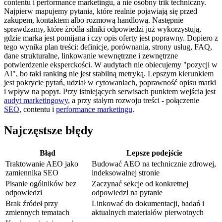
contentu i performance marketingu, a nie osobny trik techniczny.
Najpierw mapujemy pytania, które realnie pojawiają się przed
zakupem, kontaktem albo rozmową handlową. Następnie
sprawdzamy, które źródła silniki odpowiedzi już wykorzystują,
gdzie marka jest pomijana i czy opis oferty jest poprawny. Dopiero z
tego wynika plan treści: definicje, porównania, strony usług, FAQ,
dane strukturalne, linkowanie wewnętrzne i zewnętrzne
potwierdzenie eksperckości. W audytach nie obiecujemy "pozycji w
AI", bo taki ranking nie jest stabilną metryką. Lepszym kierunkiem
jest pokrycie pytań, udział w cytowaniach, poprawność opisu marki
i wpływ na popyt. Przy istniejących serwisach punktem wejścia jest
audyt marketingowy
, a przy stałym rozwoju treści - połączenie
SEO
, contentu i
performance marketingu
.
Najczęstsze błędy
Błąd
Lepsze podejście
Traktowanie AEO jako
Budować AEO na technicznie zdrowej,
zamiennika SEO
indeksowalnej stronie
Pisanie ogólników bez
Zaczynać sekcje od konkretnej
odpowiedzi
odpowiedzi na pytanie
Brak źródeł przy
Linkować do dokumentacji, badań i
zmiennych tematach
aktualnych materiałów pierwotnych