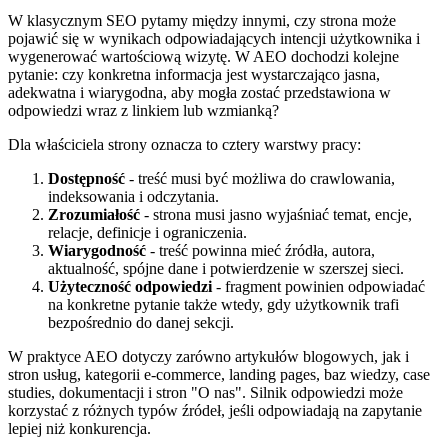
W klasycznym SEO pytamy między innymi, czy strona może
pojawić się w wynikach odpowiadających intencji użytkownika i
wygenerować wartościową wizytę. W AEO dochodzi kolejne
pytanie: czy konkretna informacja jest wystarczająco jasna,
adekwatna i wiarygodna, aby mogła zostać przedstawiona w
odpowiedzi wraz z linkiem lub wzmianką?
Dla właściciela strony oznacza to cztery warstwy pracy:
Dostępność
- treść musi być możliwa do crawlowania,
indeksowania i odczytania.
Zrozumiałość
- strona musi jasno wyjaśniać temat, encje,
relacje, definicje i ograniczenia.
Wiarygodność
- treść powinna mieć źródła, autora,
aktualność, spójne dane i potwierdzenie w szerszej sieci.
Użyteczność odpowiedzi
- fragment powinien odpowiadać
na konkretne pytanie także wtedy, gdy użytkownik trafi
bezpośrednio do danej sekcji.
W praktyce AEO dotyczy zarówno artykułów blogowych, jak i
stron usług, kategorii e-commerce, landing pages, baz wiedzy, case
studies, dokumentacji i stron "O nas". Silnik odpowiedzi może
korzystać z różnych typów źródeł, jeśli odpowiadają na zapytanie
lepiej niż konkurencja.