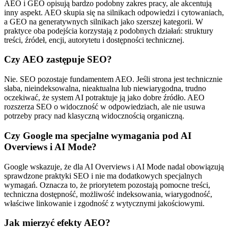
AEO i GEO opisują bardzo podobny zakres pracy, ale akcentują
inny aspekt. AEO skupia się na silnikach odpowiedzi i cytowaniach,
a GEO na generatywnych silnikach jako szerszej kategorii. W
praktyce oba podejścia korzystają z podobnych działań: struktury
treści, źródeł, encji, autorytetu i dostępności technicznej.
Czy AEO zastępuje SEO?
Nie. SEO pozostaje fundamentem AEO. Jeśli strona jest technicznie
słaba, nieindeksowalna, nieaktualna lub niewiarygodna, trudno
oczekiwać, że system AI potraktuje ją jako dobre źródło. AEO
rozszerza SEO o widoczność w odpowiedziach, ale nie usuwa
potrzeby pracy nad klasyczną widocznością organiczną.
Czy Google ma specjalne wymagania pod AI
Overviews i AI Mode?
Google wskazuje, że dla AI Overviews i AI Mode nadal obowiązują
sprawdzone praktyki SEO i nie ma dodatkowych specjalnych
wymagań. Oznacza to, że priorytetem pozostają pomocne treści,
techniczna dostępność, możliwość indeksowania, wiarygodność,
właściwe linkowanie i zgodność z wytycznymi jakościowymi.
Jak mierzyć efekty AEO?