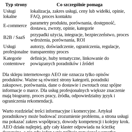
Typ strony
Co szczególnie pomaga
Usługi
lokalizacja, zakres usługi, ceny lub widełki, opinie,
lokalne
FAQ, proces kontaktu
parametry produktu, porównania, dostępność,
E-commerce
dostawa, zwroty, opinie, kategorie
przypadki użycia, integracje, bezpieczeństwo, proces
B2B / SaaS
wdrożenia, porównania, ROI
Usługi
autorzy, doświadczenie, ograniczenia, regulacje,
profesjonalne
transparentny proces
Kategorie
definicje, huby tematyczne, linkowanie do
contentowe
powiązanych poradników i źródeł
Dla sklepu internetowego AEO nie oznacza tylko opisów
produktów. Ważne są również strony kategorii, poradniki
zakupowe, porównania, dane o dostawie i zwrotach oraz spójne
informacje o marce. Dla usług profesjonalnych większe znaczenie
mają biogramy, proces pracy, źródła, odpowiedzialny język i
ograniczenia rekomendacji.
Warto rozdzielać treści informacyjne i komercyjne. Artykuł
poradnikowy może budować zrozumienie problemu, a strona usługi
ma pokazać zakres współpracy, dowody kompetencji i kolejny krok.
AEO działa najlepiej, gdy cały klaster odpowiada na ścieżkę