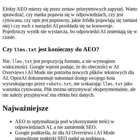
Efekty AEO mierzy się przez zestaw priorytetowych zapytań. Warto
sprawdzać, czy marka pojawia się w odpowiedziach, czy jest
cytowana, czy opis jest poprawny, jakie źródła pojawiają się zamiast
niej i czy ruch z narzędzi AI przekłada się na konwersje.
Pojedynczy wynik nie wystarcza, bo odpowiedzi AI zmieniają się w
czasie.
Czy
jest konieczny do AEO?
llms.txt
Nie.
jest propozycją formatu, a nie wymogiem
llms.txt
widoczności. Google wprost podaje, że do obecności w AI
Overviews i AI Mode nie potrzeba nowych plików tekstowych dla
AI. OpenAI dokumentuje natomiast dostęp swojego bota
wyszukującego przez
, nie wskazując
jako
robots.txt
llms.txt
warunku cytowania. Plik można utrzymywać eksperymentalnie, ale
nie należy przypisywać mu efektu bez danych.
Najważniejsze
AEO to optymalizacja pod wykorzystanie treści w
odpowiedziach AI, a nie zamiennik SEO.
Google podkreśla, że dla AI Overviews i AI Mode
sprawdzone praktyki SEO nadal są podstawą.