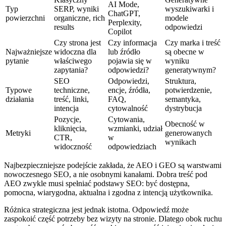
AI Mode,
Typ
SERP, wyniki
wyszukiwarki i
ChatGPT,
powierzchni
organiczne, rich
modele
Perplexity,
results
odpowiedzi
Copilot
Czy strona jest
Czy informacja
Czy marka i treść
Najważniejsze
widoczna dla
lub źródło
są obecne w
pytanie
właściwego
pojawia się w
wyniku
zapytania?
odpowiedzi?
generatywnym?
SEO
Odpowiedzi,
Struktura,
Typowe
techniczne,
encje, źródła,
potwierdzenie,
działania
treść, linki,
FAQ,
semantyka,
intencja
cytowalność
dystrybucja
Pozycje,
Cytowania,
Obecność w
kliknięcia,
wzmianki, udział
Metryki
generowanych
CTR,
w
wynikach
widoczność
odpowiedziach
Najbezpieczniejsze podejście zakłada, że AEO i GEO są warstwami
nowoczesnego SEO, a nie osobnymi kanałami. Dobra treść pod
AEO zwykle musi spełniać podstawy SEO: być dostępna,
pomocna, wiarygodna, aktualna i zgodna z intencją użytkownika.
Różnica strategiczna jest jednak istotna. Odpowiedź może
zaspokoić część potrzeby bez wizyty na stronie. Dlatego obok ruchu