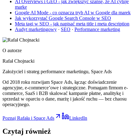
AI Overviews i GEO - jak zwiększyć szansę, że AI cytuje
markę
Google AI Mode - co oznacza tryb AI w Google dla marek
Jak wykorzystać Google Search Console w SEO
Meta tagi w SEO - jak napisać meta title i meta description
Audyt marketingowy
·
SEO
·
Performance marketing
O autorze
Rafał Chojnacki
Założyciel i strateg performance marketingu
, Space Ads
Od 2018 roku rozwijam Space Ads, łącząc doświadczenie
agencyjne, e-commerce’owe i strategiczne. Pomagam firmom e-
commerce, SaaS i B2B skalować kampanie płatne, analitykę i
sprzedaż w oparciu o dane, marżę i jakość ruchu — bez chaosu
operacyjnego.
Poznaj Rafała i Space Ads
LinkedIn
Czytaj
również