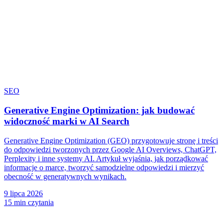
SEO
Generative Engine Optimization: jak budować
widoczność marki w AI Search
Generative Engine Optimization (GEO) przygotowuje stronę i treści
do odpowiedzi tworzonych przez Google AI Overviews, ChatGPT,
Perplexity i inne systemy AI. Artykuł wyjaśnia, jak porządkować
informacje o marce, tworzyć samodzielne odpowiedzi i mierzyć
obecność w generatywnych wynikach.
9 lipca 2026
15 min czytania