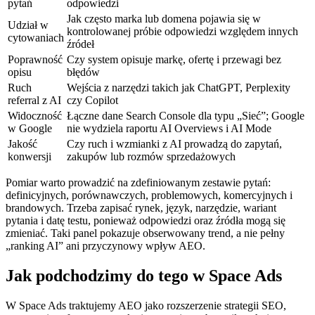
pytań
odpowiedzi
Jak często marka lub domena pojawia się w
Udział w
kontrolowanej próbie odpowiedzi względem innych
cytowaniach
źródeł
Poprawność
Czy system opisuje markę, ofertę i przewagi bez
opisu
błędów
Ruch
Wejścia z narzędzi takich jak ChatGPT, Perplexity
referral z AI
czy Copilot
Widoczność
Łączne dane Search Console dla typu „Sieć”; Google
w Google
nie wydziela raportu AI Overviews i AI Mode
Jakość
Czy ruch i wzmianki z AI prowadzą do zapytań,
konwersji
zakupów lub rozmów sprzedażowych
Pomiar warto prowadzić na zdefiniowanym zestawie pytań:
definicyjnych, porównawczych, problemowych, komercyjnych i
brandowych. Trzeba zapisać rynek, język, narzędzie, wariant
pytania i datę testu, ponieważ odpowiedzi oraz źródła mogą się
zmieniać. Taki panel pokazuje obserwowany trend, a nie pełny
„ranking AI” ani przyczynowy wpływ AEO.
Jak podchodzimy do tego w Space Ads
W Space Ads traktujemy AEO jako rozszerzenie strategii SEO,