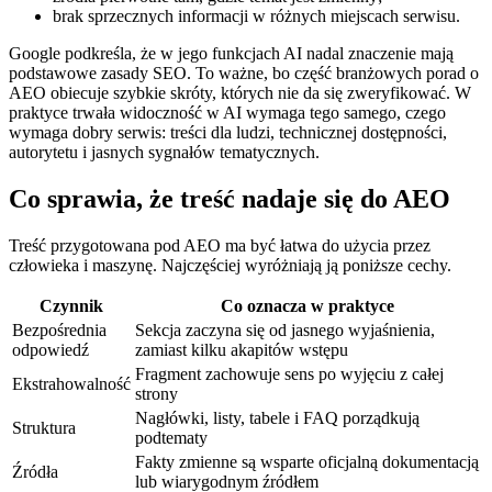
brak sprzecznych informacji w różnych miejscach serwisu.
Google podkreśla, że w jego funkcjach AI nadal znaczenie mają
podstawowe zasady SEO. To ważne, bo część branżowych porad o
AEO obiecuje szybkie skróty, których nie da się zweryfikować. W
praktyce trwała widoczność w AI wymaga tego samego, czego
wymaga dobry serwis: treści dla ludzi, technicznej dostępności,
autorytetu i jasnych sygnałów tematycznych.
Co sprawia, że treść nadaje się do AEO
Treść przygotowana pod AEO ma być łatwa do użycia przez
człowieka i maszynę. Najczęściej wyróżniają ją poniższe cechy.
Czynnik
Co oznacza w praktyce
Bezpośrednia
Sekcja zaczyna się od jasnego wyjaśnienia,
odpowiedź
zamiast kilku akapitów wstępu
Fragment zachowuje sens po wyjęciu z całej
Ekstrahowalność
strony
Nagłówki, listy, tabele i FAQ porządkują
Struktura
podtematy
Fakty zmienne są wsparte oficjalną dokumentacją
Źródła
lub wiarygodnym źródłem