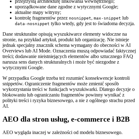
przejrzystą architekturę linkowania wewnętrznego;
uporządkowane dane zgodne z wytycznymi Google;
aktualne mapy witryny;
kontrolę fragmentów przez
,
lub
nosnippet
max-snippet
tylko wtedy, gdy jest to świadoma decyzja.
data-nosnippet
Dane strukturalne opisują wyszukiwarce elementy widoczne na
stronie, na przykład artykuł, produkt lub organizację. Nie istnieje
jednak specjalny znacznik schema wymagany do obecności w AI
Overviews lub AI Mode. Oznaczenia muszą odpowiadać faktycznej
treści; dodawanie nieistniejących elementów albo sztucznego FAQ
narusza sens danych strukturalnych i może być niezgodne z
wytycznymi Google.
W przypadku Google trzeba też rozumieć konsekwencje kontroli
snippetów. Ograniczenie fragmentów może zmienić sposób
wykorzystania treści w funkcjach wyszukiwarki. Dlatego decyzje o
blokowaniu lub ograniczaniu fragmentów powinny wynikać z
polityki treści i ryzyka biznesowego, a nie z ogólnego strachu przed
AI.
AEO dla stron usług, e-commerce i B2B
AEO wygląda inaczej w zależności od modelu biznesowego.