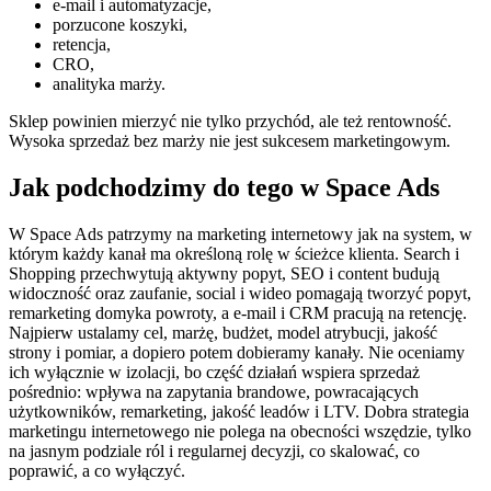
e-mail i automatyzacje,
porzucone koszyki,
retencja,
CRO,
analityka marży.
Sklep powinien mierzyć nie tylko przychód, ale też rentowność.
Wysoka sprzedaż bez marży nie jest sukcesem marketingowym.
Jak podchodzimy do tego w Space Ads
W Space Ads patrzymy na marketing internetowy jak na system, w
którym każdy kanał ma określoną rolę w ścieżce klienta. Search i
Shopping przechwytują aktywny popyt, SEO i content budują
widoczność oraz zaufanie, social i wideo pomagają tworzyć popyt,
remarketing domyka powroty, a e-mail i CRM pracują na retencję.
Najpierw ustalamy cel, marżę, budżet, model atrybucji, jakość
strony i pomiar, a dopiero potem dobieramy kanały. Nie oceniamy
ich wyłącznie w izolacji, bo część działań wspiera sprzedaż
pośrednio: wpływa na zapytania brandowe, powracających
użytkowników, remarketing, jakość leadów i LTV. Dobra strategia
marketingu internetowego nie polega na obecności wszędzie, tylko
na jasnym podziale ról i regularnej decyzji, co skalować, co
poprawić, a co wyłączyć.