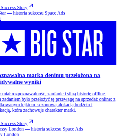
Success Story
r
znawalna marka denimu przełożona na
idywalne wyniki
r miał rozpoznawalność, zaufanie i silną historię offline.
zadaniem było przełożyć tę przewagę na sprzedaż online: z
kowanym lejkiem, sezonową alokacją budżetu i
acją, która zachowuje charakter marki.
Success Story
y London