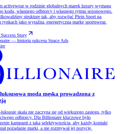
m activewear w rodzinie globalnych marek luxury wymaga
o kodu, własnego odbiorcy i własnego rytmu sezonowego.
kowaliśmy strukturę tak, aby rozwijać Plein Sport na
h rynkach jako wyraźną, energetyczną markę sportswear.
Success Story
ire
-luksusowa moda męska prowadzona z
zją
-luksusie skala nie zaczyna się od większego zasięgu, tylko
ciwego odbiorcy. Dla Billionaire kluczowe było
enie kampanii z taką selektywnością, aby każdy kontakt
ał pożądanie marki, a nie rozmywał jej pozycję.