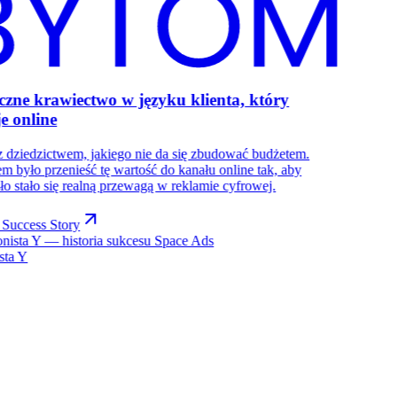
czne krawiectwo w języku klienta, który
e online
 dziedzictwem, jakiego nie da się zbudować budżetem.
m było przenieść tę wartość do kanału online tak, aby
ło stało się realną przewagą w reklamie cyfrowej.
Success Story
ista Y