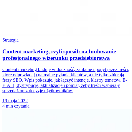
Strategia
Content marketing, czyli sposób na budowanie
profesjonalnego wizerunku przedsiębiorstwa
Content marketing buduje widoczność, zaufanie i popyt przez treści,
które odpowiadają na realne pytania klientów, a nie tylko zbierają
frazy SEO. Wpis pokazuje, jak łączyć intencje, klastry tematów, E-
E-A-T, dystrybucję, aktualizacje i pomiar, żeby treści wspierały
sprzedaż oraz decyzje użytkowników.
19 maja 2022
4 min czytania