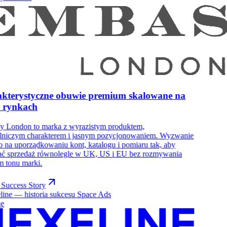
kterystyczne obuwie premium skalowane na
h rynkach
y London to marka z wyrazistym produktem,
ślniczym charakterem i jasnym pozycjonowaniem. Wyzwanie
o na uporządkowaniu kont, katalogu i pomiaru tak, aby
ać sprzedaż równolegle w UK, US i EU bez rozmywania
 tonu marki.
Success Story
ne