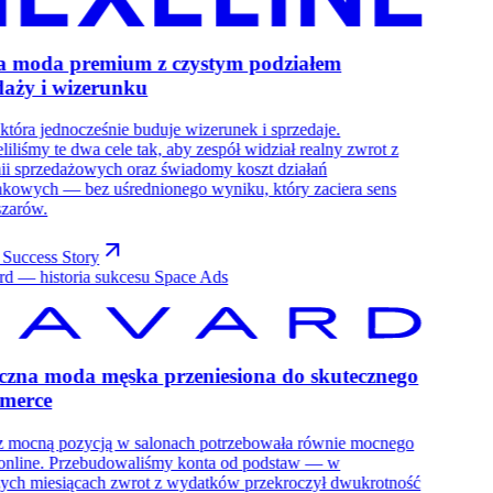
a moda premium z czystym podziałem
daży i wizerunku
która jednocześnie buduje wizerunek i sprzedaje.
liliśmy te dwa cele tak, aby zespół widział realny zwrot z
i sprzedażowych oraz świadomy koszt działań
kowych — bez uśrednionego wyniku, który zaciera sens
szarów.
Success Story
czna moda męska przeniesiona do skutecznego
merce
z mocną pozycją w salonach potrzebowała równie mocnego
 online. Przebudowaliśmy konta od podstaw — w
ych miesiącach zwrot z wydatków przekroczył dwukrotność