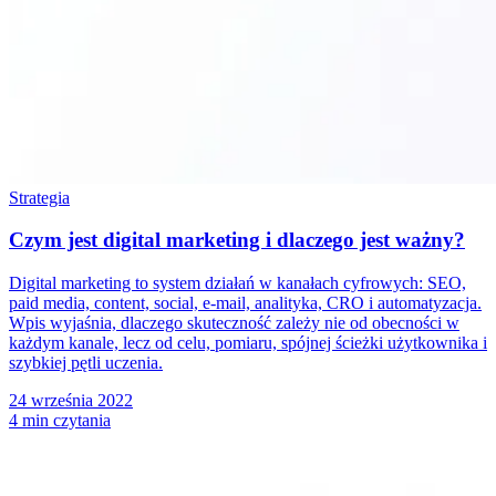
Strategia
Czym jest digital marketing i dlaczego jest ważny?
Digital marketing to system działań w kanałach cyfrowych: SEO,
paid media, content, social, e-mail, analityka, CRO i automatyzacja.
Wpis wyjaśnia, dlaczego skuteczność zależy nie od obecności w
każdym kanale, lecz od celu, pomiaru, spójnej ścieżki użytkownika i
szybkiej pętli uczenia.
24 września 2022
4 min czytania